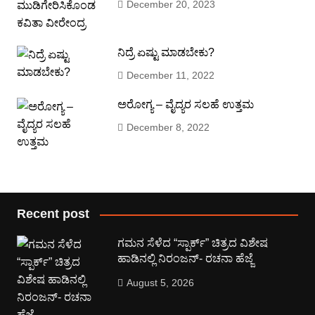
December 20, 2023
ನಿದ್ರೆ ಏಷ್ಟು ಮಾಡಬೇಕು?
December 11, 2022
ಅರೋಗ್ಯ – ವೈದ್ಯರ ಸಲಹೆ ಉತ್ತಮ
December 8, 2022
Recent post
ಗಮನ ಸೆಳೆದ “ಸ್ಪಾರ್ಕ್” ಚಿತ್ರದ ವಿಶೇಷ
ಹಾಡಿನಲ್ಲಿ ನಿರಂಜನ್- ರಚನಾ ಹೆಜ್ಜೆ
August 5, 2026