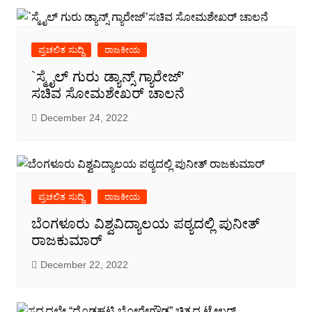
ಪ್ರಚಲಿತ ಸುದ್ದಿ
ರಾಜಕೀಯ
`ಸ್ಮೈಲ್ ಗುರು ಡ್ಯಾನ್ಸ್ ಗ್ಯಾರೇಜ್’
ಸಚಿವ ಸೋಮಶೇಖರ್ ಚಾಲನೆ
December 24, 2022
ಪ್ರಚಲಿತ ಸುದ್ದಿ
ರಾಜಕೀಯ
ಬೆಂಗಳೂರು ವಿಶ್ವವಿದ್ಯಾಲಯ ಪಠ್ಯದಲ್ಲಿ ಪುನೀತ್
ರಾಜಕುಮಾರ್
December 22, 2022