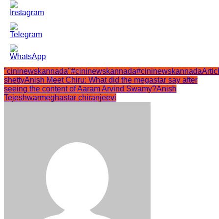
"cininewskannada"
#cininewskannada
#cininewskannadaArtic
shetty
Anish Meet Chiru: What did the megastar say after
seeing the content of Aaram Arvind Swamy?
Anish
Tejeshwar
meghastar chiranjeevi