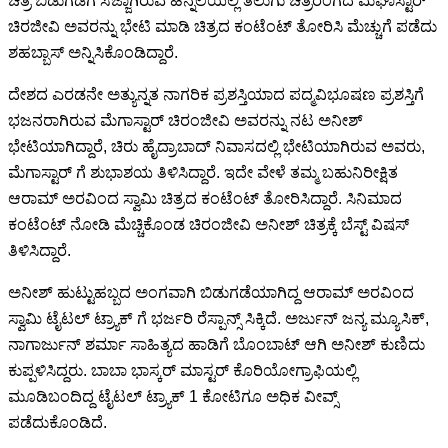
ಚಿತ್ರ ಬಿಡುಗಡೆಗೆ ಸಜ್ಜಾಗಿರುವ ಹಿನ್ನೆಲೆಯಲ್ಲಿ ತೆಲುಗು ಚಿತ್ರರಂಗದ ಮೆಘಾಸ್ಟಾರ್
ಚಿರಜೀವಿ ಅವರನ್ನು ಭೇಟಿ ಮಾಡಿ ಚಿತ್ರದ ಕಂಟೆಂಟ್ ತೋರಿಸಿ ಮೆಚ್ಚುಗೆ ಪಡೆದು
ಶಹಬ್ಬಾಸ್ ಅನ್ನಿಸಿಕೊಂಡಿದ್ದಾರೆ.
ದೇಶದ ಎರಡನೇ ಅತ್ಯುನ್ನತ ನಾಗರಿಕ ಪ್ರಶಸ್ತಿಯಾದ ಪದ್ಮವಿಭೂಷಣ ಪ್ರಶಸ್ತಿಗೆ
ಭಜನರಾಗಿರುವ ಮೆಗಾಸ್ಟಾರ್ ಚಿರಂಜೀವಿ ಅವರನ್ನು ನಟ ಅನೀಶ್
ಭೇಟಿಯಾಗಿದ್ದಾರೆ, ಚಿರು ಹೈದ್ರಾಬಾದ್ ನಿವಾಸದಲ್ಲಿ ಭೇಟಿಯಾಗಿರುವ ಅವರು,
ಮೆಗಾಸ್ಟಾರ್ ಗೆ ಶುಭಾಶಯ ತಿಳಿಸಿದ್ದಾರೆ. ಇದೇ ವೇಳೆ ತಮ್ಮ ಬಹುನಿರೀಕ್ಷಿತ
ಆರಾಮ್ ಅರವಿಂದ ಸ್ವಾಮಿ ಚಿತ್ರದ ಕಂಟೆಂಟ್ ತೋರಿಸಿದ್ದಾರೆ. ಸಿನಿಮಾದ
ಕಂಟೆಂಟ್ ನೋಡಿ ಮೆಚ್ಚಿಕೊಂಡ ಚಿರಂಜೀವಿ ಅನೀಶ್ ಚಿತ್ರಕ್ಕೆ ಬೆಸ್ಟ್ ವಿಷಸ್
ತಿಳಿಸಿದ್ದಾರೆ.
ಅನೀಶ್ ಹುಟ್ಟುಹಬ್ಬದ ಅಂಗವಾಗಿ ಬಿಡುಗಡೆಯಾಗಿದ್ದ ಆರಾಮ್ ಅರವಿಂದ
ಸ್ವಾಮಿ ಟೈಟಲ್ ಟ್ರ್ಯಾಕ್ ಗೆ ಭರ್ಜರಿ ರೆಸ್ಪಾನ್ಸ್ ಸಿಕ್ಕಿದೆ. ಅರ್ಜುನ್ ಜನ್ಯ ಮ್ಯೂಸಿಕ್,
ನಾಗಾರ್ಜುನ್ ಶರ್ಮಾ ಸಾಹಿತ್ಯದ ಹಾಡಿಗೆ ಬೊಂಬಾಟ್ ಆಗಿ ಅನೀಶ್ ಕುಣಿದು
ಕುಪ್ಪಳಿಸಿದ್ದರು. ಬಾಬಾ ಭಾಸ್ಕರ್ ಮಾಸ್ಟರ್ ಕೊರಿಯೋಗ್ರಾಫಿಯಲ್ಲಿ
ಮೂಡಿಬಂದಿದ್ದ ಟೈಟಲ್ ಟ್ರ್ಯಾಕ್ 1 ಕೋಟಿಗೂ ಅಧಿಕ ವೀವ್ಸ್
ಪಡೆದುಕೊಂಡಿದೆ.