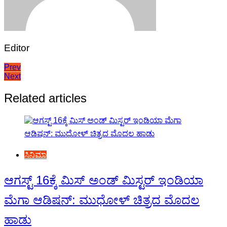
Editor
Post
Prev
Next
navigation
Related articles
ಸಿನಿಮಾ
ಆಗಸ್ಟ್ 16ಕ್ಕೆ ಮಿಸ್ ಅಂಡ್ ಮಿಸ್ಟರ್ ಇಂಡಿಯಾ
ಮೆಗಾ ಆಡಿಷನ್: ಮುಧೋಳ್ ಚಿತ್ರದ ಮೊದಲ
ಹಾಡು