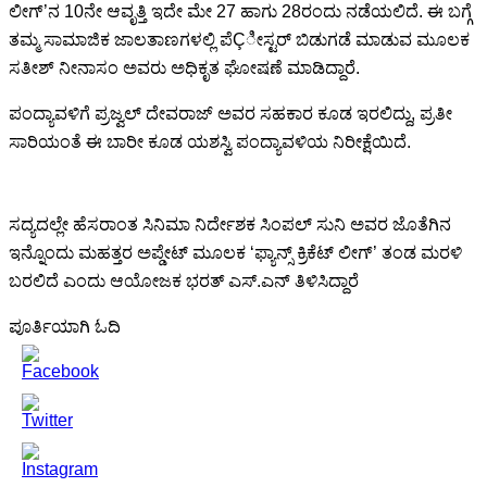
ಲೀಗ್’ನ 10ನೇ ಆವೃತ್ತಿ ಇದೇ ಮೇ 27 ಹಾಗು 28ರಂದು ನಡೆಯಲಿದೆ. ಈ ಬಗ್ಗೆ
ತಮ್ಮ ಸಾಮಾಜಿಕ ಜಾಲತಾಣಗಳಲ್ಲಿ ಪೆÇೀಸ್ಟರ್ ಬಿಡುಗಡೆ ಮಾಡುವ ಮೂಲಕ
ಸತೀಶ್ ನೀನಾಸಂ ಅವರು ಅಧಿಕೃತ ಘೋಷಣೆ ಮಾಡಿದ್ದಾರೆ.
ಪಂದ್ಯಾವಳಿಗೆ ಪ್ರಜ್ವಲ್ ದೇವರಾಜ್ ಅವರ ಸಹಕಾರ ಕೂಡ ಇರಲಿದ್ದು, ಪ್ರತೀ
ಸಾರಿಯಂತೆ ಈ ಬಾರೀ ಕೂಡ ಯಶಸ್ವಿ ಪಂದ್ಯಾವಳಿಯ ನಿರೀಕ್ಷೆಯಿದೆ.
ಸದ್ಯದಲ್ಲೇ ಹೆಸರಾಂತ ಸಿನಿಮಾ ನಿರ್ದೇಶಕ ಸಿಂಪಲ್ ಸುನಿ ಅವರ ಜೊತೆಗಿನ
ಇನ್ನೊಂದು ಮಹತ್ತರ ಅಪ್ಡೇಟ್ ಮೂಲಕ ‘ಫ್ಯಾನ್ಸ್ ಕ್ರಿಕೆಟ್ ಲೀಗ್’ ತಂಡ ಮರಳಿ
ಬರಲಿದೆ ಎಂದು ಆಯೋಜಕ ಭರತ್ ಎಸ್.ಎನ್ ತಿಳಿಸಿದ್ದಾರೆ
ಪೂರ್ತಿಯಾಗಿ ಓದಿ