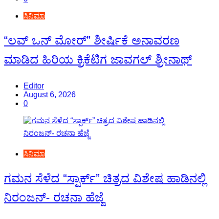
ಸಿನಿಮಾ
“ಲವ್ ಒನ್ ಮೋರ್” ಶೀರ್ಷಿಕೆ ಅನಾವರಣ
ಮಾಡಿದ ಹಿರಿಯ ಕ್ರಿಕೆಟಿಗ ಜಾವಗಲ್ ಶ್ರೀನಾಥ್
Editor
August 6, 2026
0
ಸಿನಿಮಾ
ಗಮನ ಸೆಳೆದ “ಸ್ಪಾರ್ಕ್” ಚಿತ್ರದ ವಿಶೇಷ ಹಾಡಿನಲ್ಲಿ
ನಿರಂಜನ್- ರಚನಾ ಹೆಜ್ಜೆ