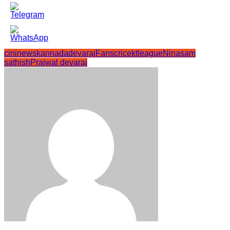
cininewskannada
devaraj
Fanscricektleague
Ninasam
sathish
Prajwal devaraj