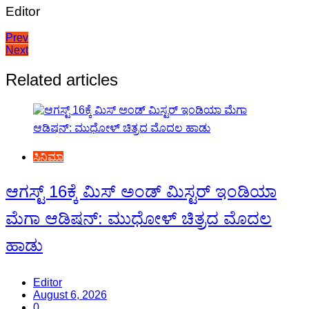
Editor
Post
Prev
Next
navigation
Related articles
ಸಿನಿಮಾ
ಆಗಸ್ಟ್ 16ಕ್ಕೆ ಮಿಸ್ ಅಂಡ್ ಮಿಸ್ಟರ್ ಇಂಡಿಯಾ
ಮೆಗಾ ಆಡಿಷನ್: ಮುಧೋಳ್ ಚಿತ್ರದ ಮೊದಲ
ಹಾಡು
Editor
August 6, 2026
0