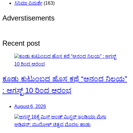
ಸಿನಿಮಾ ವಿಮರ್ಶೆ
(163)
Adverstisements
Recent post
ಕೂಡು ಕುಟುಂಬದ ಹೊಸ ಕಥೆ “ಆನಂದ ನಿಲಯ”
: ಆಗಸ್ಟ್ 10 ರಿಂದ ಆರಂಭ
August 6, 2026