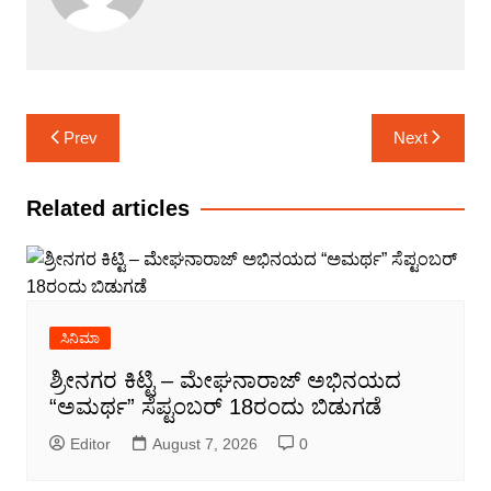
Post
Prev
Next
navigation
Related articles
ಸಿನಿಮಾ
ಶ್ರೀನಗರ ಕಿಟ್ಟಿ – ಮೇಘನಾರಾಜ್ ಅಭಿನಯದ
“ಅಮರ್ಥ” ಸೆಪ್ಟಂಬರ್ 18ರಂದು ಬಿಡುಗಡೆ
Editor
August 7, 2026
0