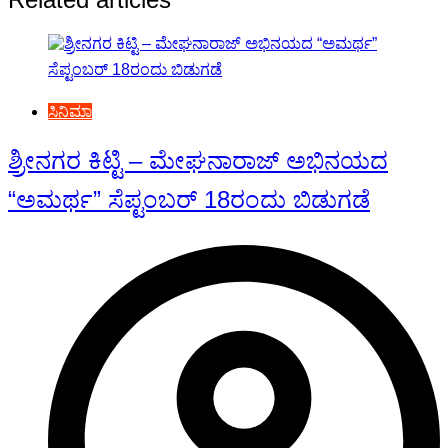
ಸಿನಿಮಾ
ಶ್ರೀನಗರ ಕಿಟ್ಟಿ – ಮೇಘನಾರಾಜ್ ಅಭಿನಯದ
“ಅಮರ್ಥ” ಸೆಪ್ಟಂಬರ್ 18ರಂದು ಬಿಡುಗಡೆ