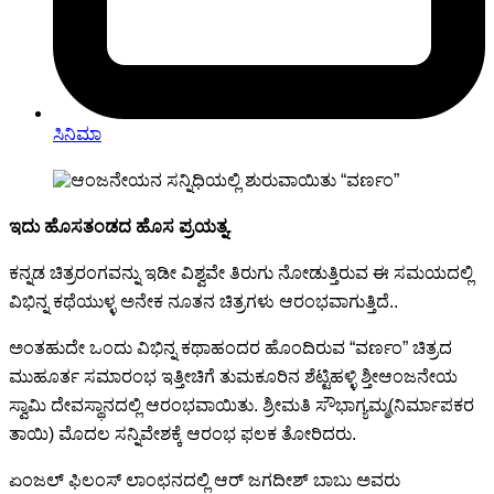
ಸಿನಿಮಾ
ಇದು ಹೊಸತಂಡದ ಹೊಸ ಪ್ರಯತ್ನ.
ಕನ್ನಡ ಚಿತ್ರರಂಗವನ್ನು ಇಡೀ ವಿಶ್ವವೇ ತಿರುಗು ನೋಡುತ್ತಿರುವ ಈ ಸಮಯದಲ್ಲಿ
ವಿಭಿನ್ನ ಕಥೆಯುಳ್ಳ ಅನೇಕ ನೂತನ ಚಿತ್ರಗಳು ಆರಂಭವಾಗುತ್ತಿದೆ..
ಅಂತಹುದೇ ಒಂದು ವಿಭಿನ್ನ ಕಥಾಹಂದರ ಹೊಂದಿರುವ “ವರ್ಣಂ” ಚಿತ್ರದ
ಮುಹೂರ್ತ ಸಮಾರಂಭ ಇತ್ತೀಚಿಗೆ ತುಮಕೂರಿನ ಶೆಟ್ಟಿಹಳ್ಳಿ ಶ್ತೀಆಂಜನೇಯ
ಸ್ವಾಮಿ ದೇವಸ್ಥಾನದಲ್ಲಿ ಆರಂಭವಾಯಿತು. ಶ್ರೀಮತಿ ಸೌಭಾಗ್ಯಮ್ಮ(ನಿರ್ಮಾಪಕರ
ತಾಯಿ) ಮೊದಲ ಸನ್ನಿವೇಶಕ್ಕೆ ಆರಂಭ ಫಲಕ ತೋರಿದರು.
ಏಂಜಲ್ ಫಿಲಂಸ್ ಲಾಂಛನದಲ್ಲಿ ಆರ್ ಜಗದೀಶ್ ಬಾಬು ಅವರು