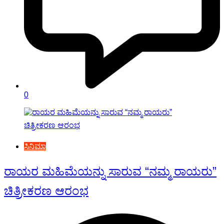
0
ಸಿನಿಮಾ
ರಾಯರ ಮಹಿಮೆಯನ್ನು ಸಾರುವ “ನಮ್ಮ ರಾಯರು”
ಚಿತ್ರೀಕರಣ ಆರಂಭ