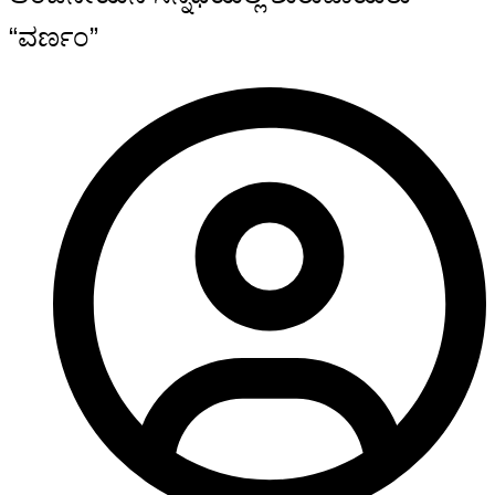
“ವರ್ಣಂ”