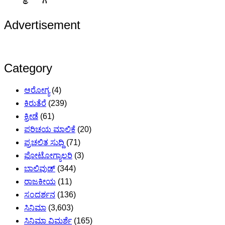
Advertisement
Category
ಆರೋಗ್ಯ
(4)
ಕಿರುತೆರೆ
(239)
ಕ್ರೀಡೆ
(61)
ಪರಿಚಯ ಮಾಲಿಕೆ
(20)
ಪ್ರಚಲಿತ ಸುದ್ದಿ
(71)
ಫೋಟೋಗ್ಯಾಲರಿ
(3)
ಬಾಲಿವುಡ್
(344)
ರಾಜಕೀಯ
(11)
ಸಂದರ್ಶನ
(136)
ಸಿನಿಮಾ
(3,603)
ಸಿನಿಮಾ ವಿಮರ್ಶೆ
(165)