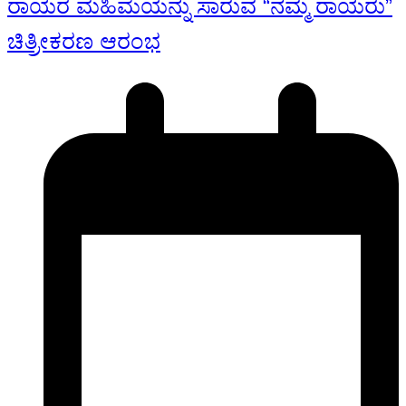
ರಾಯರ ಮಹಿಮೆಯನ್ನು ಸಾರುವ “ನಮ್ಮ ರಾಯರು”
ಚಿತ್ರೀಕರಣ ಆರಂಭ