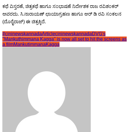
ಕಥೆ ವಿಸ್ತರಣೆ, ‌ಚಿತ್ರಕಥೆ ಹಾಗೂ ಸಂಭಾಷಣೆ ನಿರ್ದೇಶಕ ರಾಜ ರವಿಶಂಕರ್
ಅವರದು. ಸಿ.ನಾರಾಯಣ್ ಛಾಯಾಗ್ರಹಣ ಹಾಗೂ ಆರ್ ಡಿ ರವಿ ಸಂಕಲನ
(ದೊರೈರಾಜ್) ಈ ಚಿತ್ರಕ್ಕಿದೆ‌.
#cininewskannadaArticle
cininewskannada
DVG's
"Mankuthimmana Kagga" is now all set to hit the screens as
a film
MankutimmanaKagga