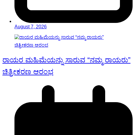
August 7, 2026
ರಾಯರ ಮಹಿಮೆಯನ್ನು ಸಾರುವ “ನಮ್ಮ ರಾಯರು”
ಚಿತ್ರೀಕರಣ ಆರಂಭ