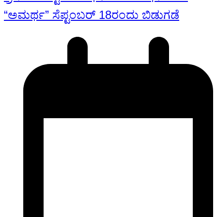
“ಅಮರ್ಥ” ಸೆಪ್ಟಂಬರ್ 18ರಂದು ಬಿಡುಗಡೆ