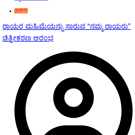
ಸಿನಿಮಾ
ರಾಯರ ಮಹಿಮೆಯನ್ನು ಸಾರುವ “ನಮ್ಮ ರಾಯರು”
ಚಿತ್ರೀಕರಣ ಆರಂಭ