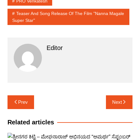
PRO Venkatesh
Teaser And Song Release Of The Film "Nanna Magale
Super Star"
Editor
Post
Prev
Next
navigation
Related articles