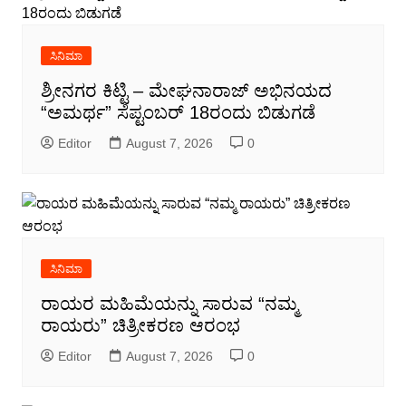
ಸಿನಿಮಾ
ಶ್ರೀನಗರ ಕಿಟ್ಟಿ – ಮೇಘನಾರಾಜ್ ಅಭಿನಯದ
“ಅಮರ್ಥ” ಸೆಪ್ಟಂಬರ್ 18ರಂದು ಬಿಡುಗಡೆ
Editor
August 7, 2026
0
ಸಿನಿಮಾ
ರಾಯರ ಮಹಿಮೆಯನ್ನು ಸಾರುವ “ನಮ್ಮ
ರಾಯರು” ಚಿತ್ರೀಕರಣ ಆರಂಭ
Editor
August 7, 2026
0