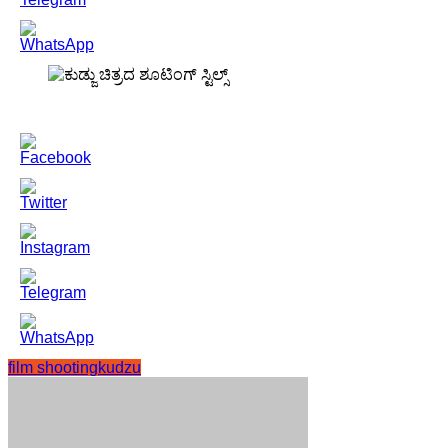
film shooting
kudzu