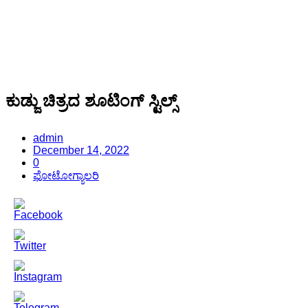
ಕುಡ್ಜು ಚಿತ್ರದ ಶೂಟಿಂಗ್ ಸ್ಟಿಲ್ಸ್
admin
December 14, 2022
0
ಫೋಟೋಗ್ಯಾಲರಿ