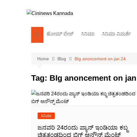
Skip
to
content
ಹೋಮ್‌ ಪೇಜ್
ಸಿನಿಮಾ
ಸಿನಿಮಾ ವಿಮರ್ಶೆ
ಕಿರುತೆರೆ
Home
Blog
BIg anoncement on jan 24
ಬಾಲಿವುಡ್
ಸಂದರ್ಶನ
Tag:
BIg anoncement on jan
ಸಿನಿಮಾ
ಜನವರಿ 24ರಂದು ಪ್ಯಾನ್ ಇಂಡಿಯಾ ಕಬ್ಜ
ಚಿತ್ರತಂಡದಿಂದ ಬಿಗ್ ಅನೌನ್ಸ್ ಮೆಂಟ್