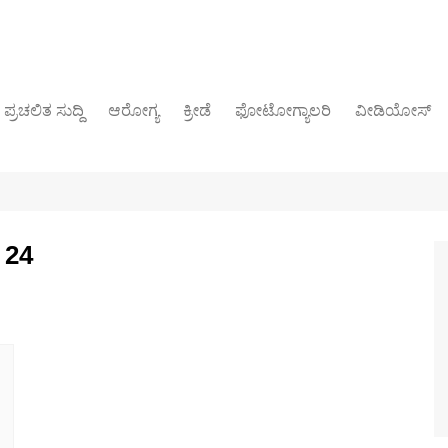
ಪ್ರಚಲಿತ ಸುದ್ದಿ
ಆರೋಗ್ಯ
ಕ್ರೀಡೆ
ಫೋಟೋಗ್ಯಾಲರಿ
ವೀಡಿಯೋಸ್
ರಾಜಕೀಯ
 24