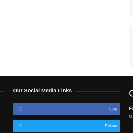
Our Social Media Links
F
Like
c
Follow