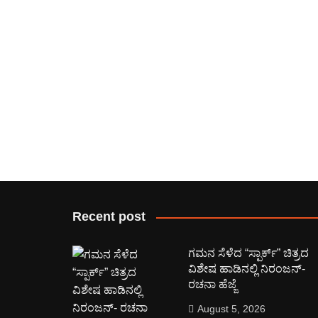
Recent post
ಗಮನ ಸೆಳೆದ “ಸ್ಪಾರ್ಕ್” ಚಿತ್ರದ
ವಿಶೇಷ ಹಾಡಿನಲ್ಲಿ ನಿರಂಜನ್-
ರಚನಾ ಹೆಜ್ಜೆ
August 5, 2026