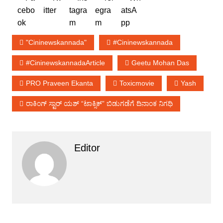
"cininewskannada"
#cininewskannada
#cininewskannadaArticle
Geetu Mohan Das
PRO Praveen Ekanta
Toxicmovie
Yash
ರಾಕಿಂಗ್ ಸ್ಟಾರ್ ಯಶ್ “ಟಾಕ್ಸಿಕ್” ಬಿಡುಗಡೆಗೆ ದಿನಾಂಕ ನಿಗಧಿ
Editor