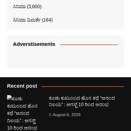
ಸಿನಿಮಾ
(3,600)
ಸಿನಿಮಾ ವಿಮರ್ಶೆ
(164)
Adverstisements
Recent post
ಕೂಡು ಕುಟುಂಬದ ಹೊಸ ಕಥೆ “ಆನಂದ
ನಿಲಯ” : ಆಗಸ್ಟ್ 10 ರಿಂದ ಆರಂಭ
August 6, 2026