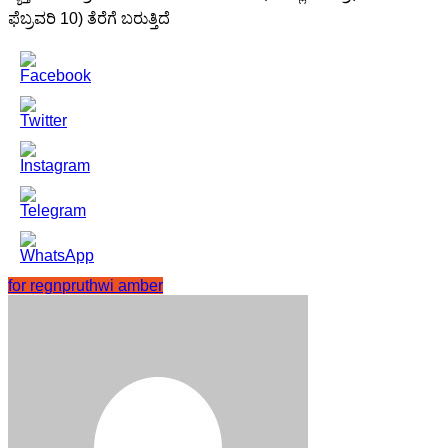
ಫೆಬ್ರವರಿ 10) ತೆರೆಗೆ ಬರುತ್ತಿದೆ
for regn
pruthwi amber