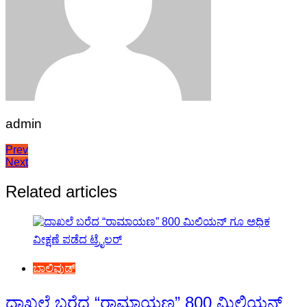
admin
Post
Prev
Next
navigation
Related articles
ಬಾಲಿವುಡ್
ದಾಖಲೆ ಬರೆದ “ರಾಮಾಯಣ” 800 ಮಿಲಿಯನ್