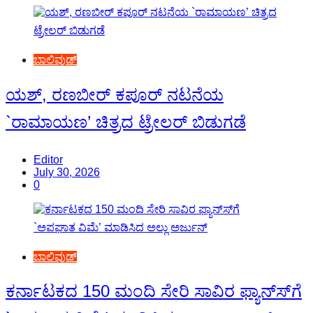
ಬಾಲಿವುಡ್
ಯಶ್, ರಣಬೀರ್ ಕಪೂರ್ ನಟನೆಯ
`ರಾಮಾಯಣ’ ಚಿತ್ರದ ಟ್ರೇಲರ್ ಬಿಡುಗಡೆ
Editor
July 30, 2026
0
ಬಾಲಿವುಡ್
ಕರ್ನಾಟಕದ 150 ಮಂದಿ ಸೇರಿ ಸಾವಿರ ಫ್ಯಾನ್ಸ್‍ಗೆ