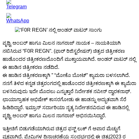
ಪೃಥ್ವಿ ಅಂಬರ್ ಹಾಗೂ ಮಿಲನ ನಾಗರಾಜ್ ನಾಯಕ – ನಾಯಕಿಯಾಗಿ
ನಟಿಸಿರುವ “F0R REGN”. (ಫಾರ್ ರಿಜಿಸ್ಟರೇಷನ್) ಚಿತ್ರದ ಚಿತ್ರೀಕರಣ
ಹಾಡೊಂದರ‌ ಚಿತ್ರೀಕರಣದೊಂದಿಗೆ ಮುಕ್ತಾಯವಾಗಿದೆ. ಅಂಡರ್ ವಾಟರ್ ನಲ್ಲಿ
ಈ ಹಾಡಿನ ಚಿತ್ರೀಕರಣ ನಡೆದಿದೆ.
ಈ ಹಾಡಿನ ಚಿತ್ರೀಕರಣಕ್ಕಾಗಿ ” “ಮೋಕೊ ಬೋಟ್” ಕ್ಯಾಮರಾ ಬಳಸಲಾಗಿದೆ.‌
ನನಗೆ ತಿಳಿದ ಕನ್ನಡ ಚಿತ್ರರಂಗದಲ್ಲಿ ಹಾಡೊಂದರ ಚಿತ್ರೀಕರಣಕ್ಕಾಗಿ ಈ ಕ್ಯಾಮೆರಾ
ಬಳಸಿರುವುದು ಇದೇ ಮೊದಲು ಎನ್ನುತ್ತಾರೆ ನಿರ್ದೇಶಕ ನವೀನ್ ದ್ವಾರಕನಾಥ್.
ಛಾಯಾಗ್ರಾಹಕ ಅಭಿಷೇಕ್ ಕಾಸರಗೋಡು ಈ ಹಾಡನ್ನು ಅದ್ಭುತವಾಗಿ ಸೆರೆ
ಹಿಡಿದಿದ್ದಾರೆ. ಇಮ್ರಾನ್ ಸರ್ದಾರಿಯಾ ನೃತ್ಯ ನಿರ್ದೇಶನವಿರುವ ಈ ಹಾಡಿನಲ್ಲಿ
ಪೃಥ್ವಿ ಅಂಬರ್ ಹಾಗೂ ಮಿಲನ ನಾಗರಾಜ್ ಅಭಿನಯಿಸಿದ್ದಾರೆ‌.
ಇತ್ತೀಚಿಗೆ ಬಿಡುಗಡೆಯಾಗಿರುವ ಚಿತ್ರದ ಫಸ್ಟ್ ಲುಕ್ ಗೆ ಅಪಾರ ಮೆಚ್ಚುಗೆ
ವ್ಯಕ್ತವಾಗಿದೆ. ಪ್ರೇಮಿಗಳ ದಿನಾಚರಣೆಯ ಸಂದರ್ಭದಲ್ಲಿ ಈ ಚಿತ್ರ(2023 ರ