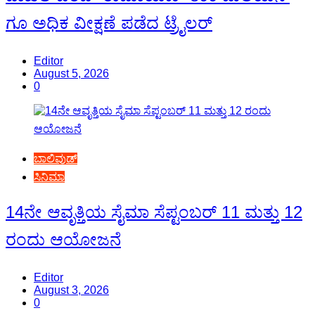
ಗೂ ಅಧಿಕ ವೀಕ್ಷಣೆ ಪಡೆದ ಟ್ರೈಲರ್
Editor
August 5, 2026
0
ಬಾಲಿವುಡ್
ಸಿನಿಮಾ
14ನೇ ಆವೃತ್ತಿಯ ಸೈಮಾ ಸೆಪ್ಟಂಬರ್ 11 ಮತ್ತು 12
ರಂದು ಆಯೋಜನೆ
Editor
August 3, 2026
0