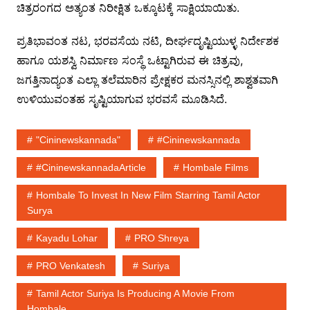
ಚಿತ್ರರಂಗದ ಅತ್ಯಂತ ನಿರೀಕ್ಷಿತ ಒಕ್ಕೂಟಕ್ಕೆ ಸಾಕ್ಷಿಯಾಯಿತು.
ಪ್ರತಿಭಾವಂತ ನಟ, ಭರವಸೆಯ ನಟಿ, ದೀರ್ಘದೃಷ್ಟಿಯುಳ್ಳ ನಿರ್ದೇಶಕ
ಹಾಗೂ ಯಶಸ್ವಿ ನಿರ್ಮಾಣ ಸಂಸ್ಥೆ ಒಟ್ಟಾಗಿರುವ ಈ ಚಿತ್ರವು,
ಜಗತ್ತಿನಾದ್ಯಂತ ಎಲ್ಲಾ ತಲೆಮಾರಿನ ಪ್ರೇಕ್ಷಕರ ಮನಸ್ಸಿನಲ್ಲಿ ಶಾಶ್ವತವಾಗಿ
ಉಳಿಯುವಂತಹ ಸೃಷ್ಟಿಯಾಗುವ ಭರವಸೆ ಮೂಡಿಸಿದೆ.
"cininewskannada"
#cininewskannada
#cininewskannadaArticle
Hombale Films
Hombale To Invest In New Film Starring Tamil Actor
Surya
Kayadu Lohar
PRO Shreya
PRO Venkatesh
Suriya
Tamil Actor Suriya Is Producing A Movie From
Hombale