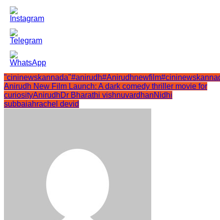
"cininewskannada"
#anirudh
#Anirudhnewfilm
#cininewskanna
Anirudh New Film Launch: A dark comedy thriller movie for
curiosity
Anirudh
Dr Bharathi vishnuvardhan
Nidhi
subbaiah
rachel devid