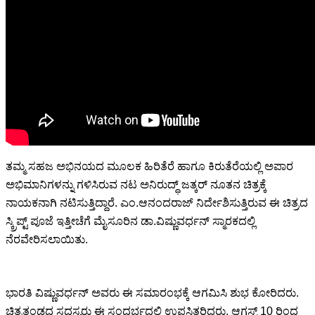
ತಮ್ಮ ಸಹಜ ಅಭಿನಯದ ಮೂಲಕ ಹಿರಿತೆರೆ ಹಾಗೂ ಕಿರುತೆರೆಯಲ್ಲಿ ಅಪಾರ
ಅಭಿಮಾನಿಗಳನ್ನು ಗಳಿಸಿರುವ ನಟ ಅನಿರುದ್ಧ್ ಜತ್ಕರ್ ನೂತನ ಚಿತ್ರಕ್ಕೆ
ನಾಯಕನಾಗಿ ನಟಿಸುತ್ತಿದ್ದಾರೆ. ಎಂ.ಆನಂದರಾಜ್ ನಿರ್ದೇಶಿಸುತ್ತಿರುವ ಈ ಚಿತ್ರದ
ಸ್ಕ್ರಿಪ್ಟ್ ಪೂಜೆ ಇತ್ತೀಚೆಗೆ ಮೈಸೂರಿನ ಡಾ.ವಿಷ್ಣುವರ್ಧನ್ ಸ್ಮಾರಕದಲ್ಲಿ
ನೆರವೇರಿಸಲಾಯಿತು.
ಭಾರತಿ ವಿಷ್ಣುವರ್ಧನ್ ಅವರು ಈ ಸಮಾರಂಭಕ್ಕೆ ಆಗಮಿಸಿ ಶುಭ ಕೋರಿದರು.
ಚಿತ್ರತಂಡದ ಸದಸ್ಯರು ಈ ಸಂದರ್ಭದಲ್ಲಿ ಉಪಸ್ಥಿತರಿದ್ದರು. ಆಗಸ್ಟ್ 10 ರಿಂದ