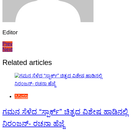
Editor
Post
Prev
Next
navigation
Related articles
ಸಿನಿಮಾ
ಗಮನ ಸೆಳೆದ “ಸ್ಪಾರ್ಕ್” ಚಿತ್ರದ ವಿಶೇಷ ಹಾಡಿನಲ್ಲಿ
ನಿರಂಜನ್- ರಚನಾ ಹೆಜ್ಜೆ