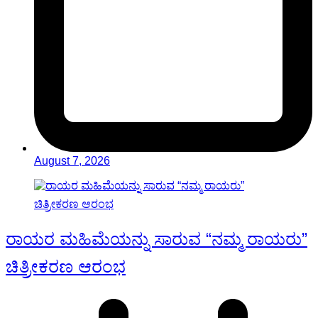
August 7, 2026
ರಾಯರ ಮಹಿಮೆಯನ್ನು ಸಾರುವ “ನಮ್ಮ ರಾಯರು”
ಚಿತ್ರೀಕರಣ ಆರಂಭ