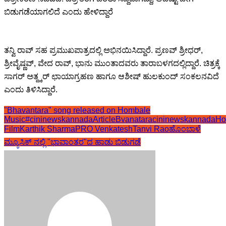
ಬಿಡುಗಡೆಯಾಗಲಿದೆ ಎಂದು ಹೇಳಿದ್ದಾರೆ
ತನ್ವಿ ರಾವ್ ಸಹ ಪ್ರಮುಖಪಾತ್ರದಲ್ಲಿ ಅಭಿನಯಿಸಿದ್ದಾರೆ. ಪ್ರಣವ್ ಶ್ರೀಧರ್,
ಶ್ರೀವೈಷ್ಣವ್, ವೇದ ರಾವ್, ಭಾನು ಮುಂತಾದವರು ತಾರಾಬಳಗದಲ್ಲಿದ್ದಾರೆ. ಚಿತ್ರಕ್ಕೆ
ಸಾಗರ್ ಅತ್ದ್ಕರ್ ಛಾಯಾಗ್ರಹಣ ಹಾಗೂ ಆಶೀಷ್ ಹುಲಕುಂದ್ ಸಂಕಲನವಿದೆ
ಎಂದು ತಿಳಿಸಿದ್ದಾರೆ.
"Bhavantara" song released on Hombale
Music
#cininewskannadaArticle
Bvanatara
cininewskannada
Ho
Film
Karthik Sharma
PRO Venkatesh
Tanvi Rao
ಹೊಂಬಾಳೆ
ಮ್ಯೂಸಿಕ್ ನಲ್ಲಿ "ಭಾವಾಂತರ"ದ ಹಾಡು ಬಿಡುಗಡೆ