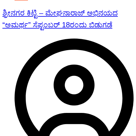
ಶ್ರೀನಗರ ಕಿಟ್ಟಿ – ಮೇಘನಾರಾಜ್ ಅಭಿನಯದ
“ಅಮರ್ಥ” ಸೆಪ್ಟಂಬರ್ 18ರಂದು ಬಿಡುಗಡೆ