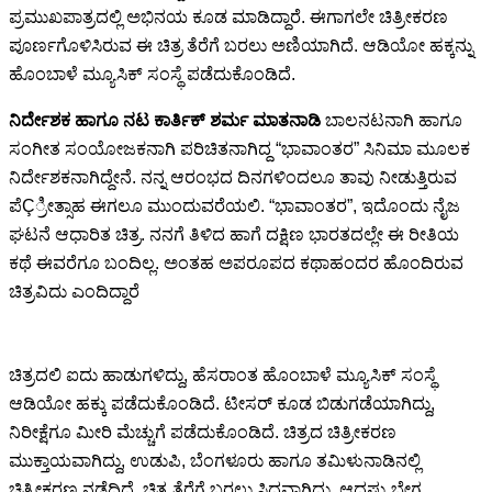
ಪ್ರಮುಖಪಾತ್ರದಲ್ಲಿ ಅಭಿನಯ ಕೂಡ ಮಾಡಿದ್ದಾರೆ. ಈಗಾಗಲೇ ಚಿತ್ರೀಕರಣ
ಪೂರ್ಣಗೊಳಿಸಿರುವ ಈ ಚಿತ್ರ ತೆರೆಗೆ ಬರಲು ಅಣಿಯಾಗಿದೆ. ಆಡಿಯೋ ಹಕ್ಕನ್ನು
ಹೊಂಬಾಳೆ ಮ್ಯೂಸಿಕ್ ಸಂಸ್ಥೆ ಪಡೆದುಕೊಂಡಿದೆ.
ನಿರ್ದೇಶಕ ಹಾಗೂ ನಟ ಕಾರ್ತಿಕ್ ಶರ್ಮ ಮಾತನಾಡಿ
ಬಾಲನಟನಾಗಿ ಹಾಗೂ
ಸಂಗೀತ ಸಂಯೋಜಕನಾಗಿ ಪರಿಚಿತನಾಗಿದ್ದ “ಭಾವಾಂತರ” ಸಿನಿಮಾ ಮೂಲಕ
ನಿರ್ದೇಶಕನಾಗಿದ್ದೇನೆ. ನನ್ನ ಆರಂಭದ ದಿನಗಳಿಂದಲೂ ತಾವು ನೀಡುತ್ತಿರುವ
ಪೆÇ್ರೀತ್ಸಾಹ ಈಗಲೂ ಮುಂದುವರೆಯಲಿ. “ಭಾವಾಂತರ”, ಇದೊಂದು ನೈಜ
ಘಟನೆ ಆಧಾರಿತ ಚಿತ್ರ. ನನಗೆ ತಿಳಿದ ಹಾಗೆ ದಕ್ಷಿಣ ಭಾರತದಲ್ಲೇ ಈ ರೀತಿಯ
ಕಥೆ ಈವರೆಗೂ ಬಂದಿಲ್ಲ. ಅಂತಹ ಅಪರೂಪದ ಕಥಾಹಂದರ ಹೊಂದಿರುವ
ಚಿತ್ರವಿದು ಎಂದಿದ್ದಾರೆ
ಚಿತ್ರದಲಿ ಐದು ಹಾಡುಗಳಿದ್ದು, ಹೆಸರಾಂತ ಹೊಂಬಾಳೆ ಮ್ಯೂಸಿಕ್ ಸಂಸ್ಥೆ
ಆಡಿಯೋ ಹಕ್ಕು ಪಡೆದುಕೊಂಡಿದೆ. ಟೀಸರ್ ಕೂಡ ಬಿಡುಗಡೆಯಾಗಿದ್ದು,
ನಿರೀಕ್ಷೆಗೂ ಮೀರಿ ಮೆಚ್ಚುಗೆ ಪಡೆದುಕೊಂಡಿದೆ. ಚಿತ್ರದ ಚಿತ್ರೀಕರಣ
ಮುಕ್ತಾಯವಾಗಿದ್ದು, ಉಡುಪಿ, ಬೆಂಗಳೂರು ಹಾಗೂ ತಮಿಳುನಾಡಿನಲ್ಲಿ
ಚಿತ್ರೀಕರಣ ನಡೆದಿದೆ. ಚಿತ್ರ ತೆರೆಗೆ ಬರಲು ಸಿದ್ದವಾಗಿದ್ದು, ಆದಷ್ಟು ಬೇಗ