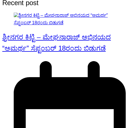
Recent post
ಶ್ರೀನಗರ ಕಿಟ್ಟಿ – ಮೇಘನಾರಾಜ್ ಅಭಿನಯದ
“ಅಮರ್ಥ” ಸೆಪ್ಟಂಬರ್ 18ರಂದು ಬಿಡುಗಡೆ