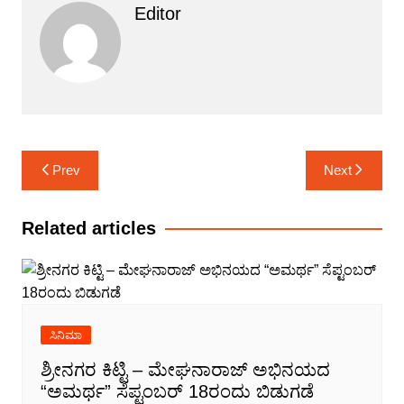
Editor
Post
Prev
Next
navigation
Related articles
ಸಿನಿಮಾ
ಶ್ರೀನಗರ ಕಿಟ್ಟಿ – ಮೇಘನಾರಾಜ್ ಅಭಿನಯದ
“ಅಮರ್ಥ” ಸೆಪ್ಟಂಬರ್ 18ರಂದು ಬಿಡುಗಡೆ