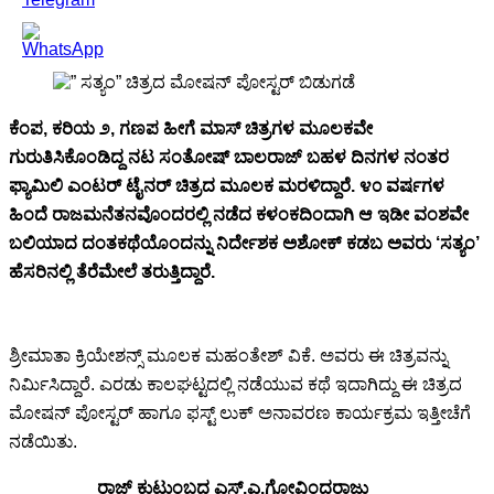
ಕೆಂಪ, ಕರಿಯ ೨, ಗಣಪ ಹೀಗೆ ಮಾಸ್ ಚಿತ್ರಗಳ ಮೂಲಕವೇ
ಗುರುತಿಸಿಕೊಂಡಿದ್ದ ನಟ ಸಂತೋಷ್ ಬಾಲರಾಜ್ ಬಹಳ ದಿನಗಳ ನಂತರ
ಫ್ಯಾಮಿಲಿ ಎಂಟರ್ ಟೈನರ್ ಚಿತ್ರದ ಮೂಲಕ ಮರಳಿದ್ದಾರೆ. ೪೦ ವರ್ಷಗಳ
ಹಿಂದೆ ರಾಜಮನೆತನವೊಂದರಲ್ಲಿ ನಡೆದ ಕಳಂಕದಿಂದಾಗಿ ಆ ಇಡೀ ವಂಶವೇ
ಬಲಿಯಾದ ದಂತಕಥೆಯೊಂದನ್ನು ನಿರ್ದೇಶಕ ಅಶೋಕ್ ಕಡಬ ಅವರು ‘ಸತ್ಯಂ’
ಹೆಸರಿನಲ್ಲಿ ತೆರೆಮೇಲೆ ತರುತ್ತಿದ್ದಾರೆ.
ಶ್ರೀಮಾತಾ ಕ್ರಿಯೇಶನ್ಸ್ ಮೂಲಕ ಮಹಂತೇಶ್ ವಿಕೆ. ಅವರು ಈ ಚಿತ್ರವನ್ನು
ನಿರ್ಮಿಸಿದ್ದಾರೆ. ಎರಡು ಕಾಲಘಟ್ಟದಲ್ಲಿ ನಡೆಯುವ ಕಥೆ ಇದಾಗಿದ್ದು ಈ ಚಿತ್ರದ
ಮೋಷನ್ ಪೋಸ್ಟರ್ ಹಾಗೂ ಫಸ್ಟ್ ಲುಕ್ ಅನಾವರಣ ಕಾರ್ಯಕ್ರಮ ಇತ್ತೀಚೆಗೆ
ನಡೆಯಿತು.
ರಾಜ್ ಕುಟುಂಬದ ಎಸ್.ಎ.ಗೋವಿಂದರಾಜು