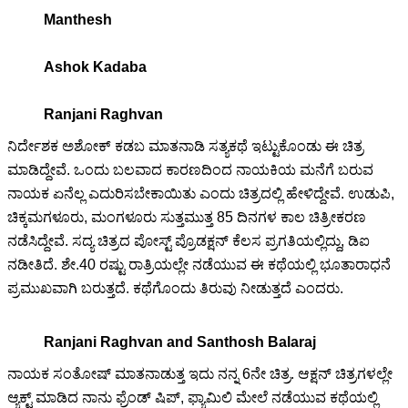
Manthesh
Ashok Kadaba
Ranjani Raghvan
ನಿರ್ದೇಶಕ ಅಶೋಕ್ ಕಡಬ ಮಾತನಾಡಿ ಸತ್ಯಕಥೆ ಇಟ್ಟುಕೊಂಡು ಈ ಚಿತ್ರ
ಮಾಡಿದ್ದೇವೆ. ಒಂದು ಬಲವಾದ ಕಾರಣದಿಂದ ನಾಯಕಿಯ ಮನೆಗೆ ಬರುವ
ನಾಯಕ ಏನೆಲ್ಲ ಎದುರಿಸಬೇಕಾಯಿತು ಎಂದು ಚಿತ್ರದಲ್ಲಿ ಹೇಳಿದ್ದೇವೆ. ಉಡುಪಿ,
ಚಿಕ್ಕಮಗಳೂರು, ಮಂಗಳೂರು ಸುತ್ತಮುತ್ತ 85 ದಿನಗಳ ಕಾಲ ಚಿತ್ರೀಕರಣ
ನಡೆಸಿದ್ದೇವೆ. ಸದ್ಯ ಚಿತ್ರದ ಪೋಸ್ಟ್‌ ಪ್ರೊಡಕ್ಷನ್ ಕೆಲಸ ಪ್ರಗತಿಯಲ್ಲಿದ್ದು, ಡಿಐ
ನಡೀತಿದೆ. ಶೇ.40 ರಷ್ಟು ರಾತ್ರಿಯಲ್ಲೇ ನಡೆಯುವ ಈ ಕಥೆಯಲ್ಲಿ ಭೂತಾರಾಧನೆ
ಪ್ರಮುಖವಾಗಿ ಬರುತ್ತದೆ. ಕಥೆಗೊಂದು ತಿರುವು ನೀಡುತ್ತದೆ ಎಂದರು.
Ranjani Raghvan and Santhosh Balaraj
ನಾಯಕ ಸಂತೋಷ್ ಮಾತನಾಡುತ್ತ ಇದು ನನ್ನ 6ನೇ ಚಿತ್ರ. ಆಕ್ಷನ್ ಚಿತ್ರಗಳಲ್ಲೇ
ಆ್ಯಕ್ಟ್ ಮಾಡಿದ ನಾನು ಫ್ರೆಂಡ್ ಷಿಪ್, ಫ್ಯಾಮಿಲಿ ಮೇಲೆ ನಡೆಯುವ ಕಥೆಯಲ್ಲಿ