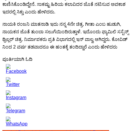
ಕಾಣಿಸಿಕೊಂಡಿದ್ದೇನೆ. ಸಾಕಷ್ಟು ಹಿರಿಯ ಕಲಾವಿದರ ಜೊತೆ ನಟಿಸುವ ಅವಕಾಶ
ಇದರಲ್ಲಿ ಸಿಕ್ತು ಎಂದು ಹೇಳಿದರು.
ನಾಯಕಿ ರಂಜನಿ ಮಾತನಾಡಿ ಇದು ನನ್ನ 4ನೇ ಚಿತ್ರ. ಗೀತಾ ಎಂಬ ಹುಡುಗಿ,
ನಾಯಕನ ಜೊತೆ ತುಂಬಾ ಸಲುಗೆಯಿಂದಿರುತ್ತಾಳೆ. ಇದೊಂದು ಫ್ಯಾಮಿಲಿ ಸಸ್ಪೆನ್ಸ್
ಥ್ರಿಲ್ಲರ್ ಚಿತ್ರ. ನಿರ್ಮಾಪಕರು ಪ್ರತಿ ವಿಭಾಗದಲ್ಲಿ ಇನ್ ವಾಲ್ವ ಆಗಿದ್ದರು. ಕೋವಿಡ್
ನಿಂದ 2 ವರ್ಷ ತಡವಾದರೂ ಈ ಹಂತಕ್ಕೆ ತಂದಿದ್ದಾರೆ ಎಂದು ಹೇಳಿದರು
ಪೂರ್ತಿಯಾಗಿ ಓದಿ