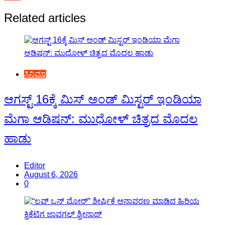
navigation
Related articles
ಸಿನಿಮಾ
ಆಗಸ್ಟ್ 16ಕ್ಕೆ ಮಿಸ್ ಅಂಡ್ ಮಿಸ್ಟರ್ ಇಂಡಿಯಾ
ಮೆಗಾ ಆಡಿಷನ್: ಮುಧೋಳ್ ಚಿತ್ರದ ಮೊದಲ
ಹಾಡು
Editor
August 6, 2026
0