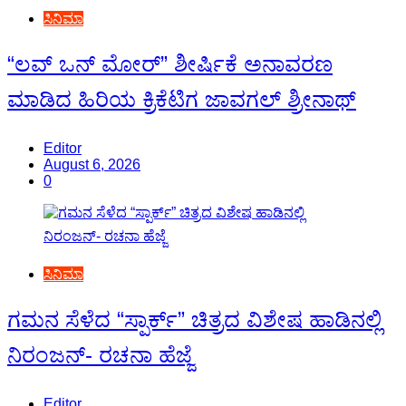
ಸಿನಿಮಾ
“ಲವ್ ಒನ್ ಮೋರ್” ಶೀರ್ಷಿಕೆ ಅನಾವರಣ
ಮಾಡಿದ ಹಿರಿಯ ಕ್ರಿಕೆಟಿಗ ಜಾವಗಲ್ ಶ್ರೀನಾಥ್
Editor
August 6, 2026
0
ಸಿನಿಮಾ
ಗಮನ ಸೆಳೆದ “ಸ್ಪಾರ್ಕ್” ಚಿತ್ರದ ವಿಶೇಷ ಹಾಡಿನಲ್ಲಿ
ನಿರಂಜನ್- ರಚನಾ ಹೆಜ್ಜೆ
Editor