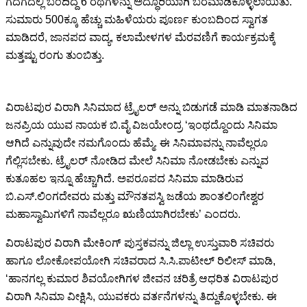
ಗದಗದಲ್ಲಿ ಬಂದಿದ್ದ 6 ರಥಗಳನ್ನು ಅದ್ಧೂರಿಯಾಗಿ ಬರಮಾಡಿಕೊಳ್ಳಲಾಯಿತು.
ಸುಮಾರು 500ಕ್ಕೂ ಹೆಚ್ಚು ಮಹಿಳೆಯರು ಪೂರ್ಣ ಕುಂಬದಿಂದ ಸ್ವಾಗತ
ಮಾಡಿದರೆ, ಜಾನಪದ ವಾದ್ಯ, ಕಲಾಮೇಳಗಳ ಮೆರವಣಿಗೆ ಕಾರ್ಯಕ್ರಮಕ್ಕೆ
ಮತ್ತಷ್ಟು ರಂಗು ತುಂಬಿತ್ತು.
ವಿರಾಟಪುರ ವಿರಾಗಿ ಸಿನಿಮಾದ ಟ್ರೈಲರ್ ಅನ್ನು ಬಿಡುಗಡೆ ಮಾಡಿ ಮಾತನಾಡಿದ
ಜನಪ್ರಿಯ ಯುವ ನಾಯಕ ಬಿ.ವೈ ವಿಜಯೇಂದ್ರ ‘ಇಂಥದ್ದೊಂದು ಸಿನಿಮಾ
ಆಗಿದೆ ಎನ್ನುವುದೇ ನಮಗೊಂದು ಹೆಮ್ಮೆ. ಈ ಸಿನಿಮಾವನ್ನು ನಾವೆಲ್ಲರೂ
ಗೆಲ್ಲಿಸಬೇಕು. ಟ್ರೈಲರ್ ನೋಡಿದ ಮೇಲೆ ಸಿನಿಮಾ ನೋಡಬೇಕು ಎನ್ನುವ
ಕುತೂಹಲ ಇನ್ನೂ ಹೆಚ್ಚಾಗಿದೆ. ಅಪರೂಪದ ಸಿನಿಮಾ ಮಾಡಿರುವ
ಬಿ.ಎಸ್.ಲಿಂಗದೇವರು ಮತ್ತು ಮೌನತಪಸ್ವಿ ಜಡೆಯ ಶಾಂತಲಿಂಗೇಶ್ವರ
ಮಹಾಸ್ವಾಮಿಗಳಿಗೆ ನಾವೆಲ್ಲರೂ ಋಣಿಯಾಗಿರಬೇಕು’ ಎಂದರು.
ವಿರಾಟಪುರ ವಿರಾಗಿ ಮೇಕಿಂಗ್ ಪುಸ್ತಕವನ್ನು ಜಿಲ್ಲಾ ಉಸ್ತುವಾರಿ ಸಚಿವರು
ಹಾಗೂ ಲೋಕೋಪಯೋಗಿ ಸಚಿವರಾದ ಸಿ.ಸಿ.ಪಾಟೀಲ್ ರಿಲೀಸ್ ಮಾಡಿ,
‘ಹಾನಗಲ್ಲ ಕುಮಾರ ಶಿವಯೋಗಿಗಳ ಜೀವನ ಚರಿತ್ರೆ ಆಧರಿತ ವಿರಾಟಪುರ
ವಿರಾಗಿ ಸಿನಿಮಾ ವೀಕ್ಷಿಸಿ, ಯುವಕರು ವರ್ತನೆಗಳನ್ನು ತಿದ್ದುಕೊಳ್ಳಬೇಕು. ಈ