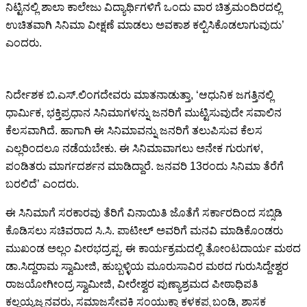
ನಿಟ್ಟಿನಲ್ಲಿ ಶಾಲಾ ಕಾಲೇಜು ವಿದ್ಯಾರ್ಥಿಗಳಿಗೆ ಒಂದು ವಾರ ಚಿತ್ರಮಂದಿರದಲ್ಲಿ
ಉಚಿತವಾಗಿ ಸಿನಿಮಾ ವೀಕ್ಷಣೆ ಮಾಡಲು ಅವಕಾಶ ಕಲ್ಪಿಸಿಕೊಡಲಾಗುವುದು’
ಎಂದರು.
ನಿರ್ದೇಶಕ ಬಿ.ಎಸ್.ಲಿಂಗದೇವರು ಮಾತನಾಡುತ್ತಾ, ‘ಆಧುನಿಕ ಜಗತ್ತಿನಲ್ಲಿ
ಧಾರ್ಮಿಕ, ಭಕ್ತಿಪ್ರಧಾನ ಸಿನಿಮಾಗಳನ್ನು ಜನರಿಗೆ ಮುಟ್ಟಿಸುವುದೇ ಸವಾಲಿನ
ಕೆಲಸವಾಗಿದೆ. ಹಾಗಾಗಿ ಈ ಸಿನಿಮಾವನ್ನು ಜನರಿಗೆ ತಲುಪಿಸುವ ಕೆಲಸ
ಎಲ್ಲರಿಂದಲೂ ನಡೆಯಬೇಕು. ಈ ಸಿನಿಮಾವಾಗಲು ಅನೇಕ ಗುರುಗಳ,
ಪಂಡಿತರು ಮಾರ್ಗದರ್ಶನ ಮಾಡಿದ್ದಾರೆ. ಜನವರಿ 13ರಂದು ಸಿನಿಮಾ ತೆರೆಗೆ
ಬರಲಿದೆ’ ಎಂದರು.
ಈ ಸಿನಿಮಾಗೆ ಸರಕಾರವು ತೆರಿಗೆ ವಿನಾಯಿತಿ ಜೊತೆಗೆ ಸರ್ಕಾರದಿಂದ ಸಬ್ಸಿಡಿ
ಕೊಡಿಸಲು ಸಚಿವರಾದ ಸಿ.ಸಿ. ಪಾಟೀಲ್ ಅವರಿಗೆ ಮನವಿ ಮಾಡಿಕೊಂಡರು
ಮುಖಂಡ ಅಲ್ಲಂ ವೀರಭದ್ರಪ್ಪ. ಈ ಕಾರ್ಯಕ್ರಮದಲ್ಲಿ ತೋಂಟದಾರ್ಯ ಮಠದ
ಡಾ.ಸಿದ್ದರಾಮ ಸ್ವಾಮೀಜಿ, ಹುಬ್ಬಳ್ಳಿಯ ಮೂರುಸಾವಿರ ಮಠದ ಗುರುಸಿದ್ದೇಶ್ವರ
ರಾಜಯೋಗೀಂದ್ರ ಸ್ವಾಮೀಜಿ, ವೀರೇಶ್ವರ ಪುಣ್ಯಾಶ್ರಮದ ಪೀಠಾಧಿಪತಿ
ಕಲ್ಲಯ್ಯಜ್ಜನವರು, ಸಮಾಜಸೇವಕಿ ಸಂಯುಕ್ತಾ ಕಳಕಪ್ಪ ಬಂಡಿ, ಶಾಸಕ