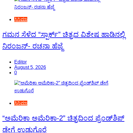
ಸಿನಿಮಾ
ಗಮನ ಸೆಳೆದ “ಸ್ಪಾರ್ಕ್” ಚಿತ್ರದ ವಿಶೇಷ ಹಾಡಿನಲ್ಲಿ
ನಿರಂಜನ್- ರಚನಾ ಹೆಜ್ಜೆ
Editor
August 5, 2026
0
ಸಿನಿಮಾ
“ಅಮೆರಿಕಾ ಅಮೆರಿಕಾ-2” ಚಿತ್ರದಿಂದ ಫ್ರೆಂಡ್‍ಶಿಪ್
ಡೇಗೆ ಉಡುಗೊರೆ