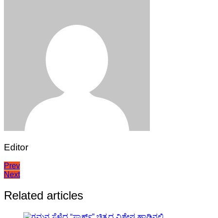
Editor
Post
Prev
Next
navigation
Related articles