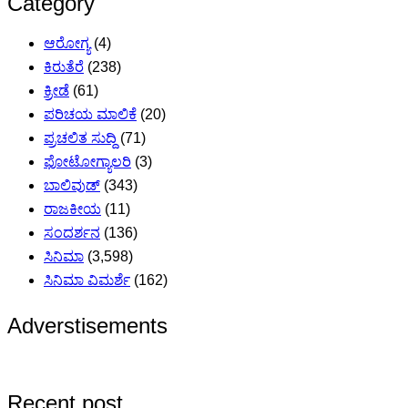
Category
ಆರೋಗ್ಯ
(4)
ಕಿರುತೆರೆ
(238)
ಕ್ರೀಡೆ
(61)
ಪರಿಚಯ ಮಾಲಿಕೆ
(20)
ಪ್ರಚಲಿತ ಸುದ್ದಿ
(71)
ಫೋಟೋಗ್ಯಾಲರಿ
(3)
ಬಾಲಿವುಡ್
(343)
ರಾಜಕೀಯ
(11)
ಸಂದರ್ಶನ
(136)
ಸಿನಿಮಾ
(3,598)
ಸಿನಿಮಾ ವಿಮರ್ಶೆ
(162)
Adverstisements
Recent post