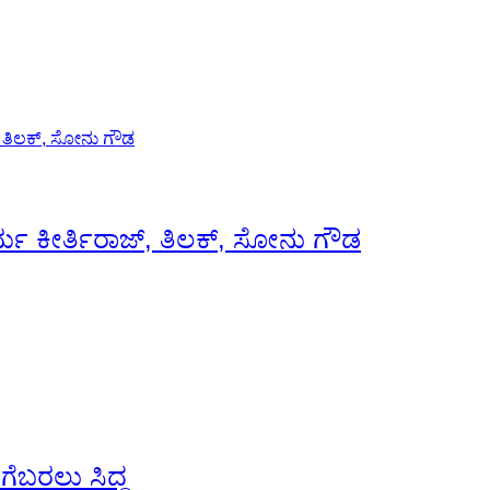
ಧರ್ಮ ಕೀರ್ತಿರಾಜ್, ತಿಲಕ್, ಸೋನು ಗೌಡ
ೆಗೆಬರಲು ಸಿದ್ದ