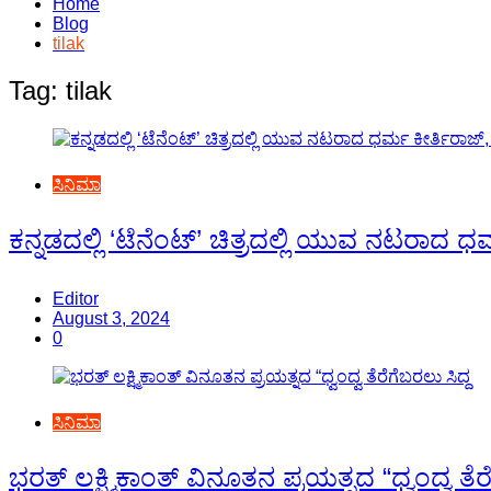
Home
Blog
tilak
Tag:
tilak
ಸಿನಿಮಾ
ಕನ್ನಡದಲ್ಲಿ ‘ಟೆನೆಂಟ್’ ಚಿತ್ರದಲ್ಲಿ ಯುವ ನಟರಾದ 
Editor
August 3, 2024
0
ಸಿನಿಮಾ
ಭರತ್ ಲಕ್ಷ್ಮಿಕಾಂತ್ ವಿನೂತನ ಪ್ರಯತ್ನದ “ಧ್ವಂದ್ವ ತೆರ