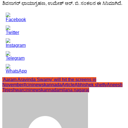
ಶಿವಸಾಗರ್ ಛಾಯಾಗ್ರಹಣ, ಉಮೇಶ್ ಆರ್. ಬಿ. ಸಂಕಲನ ಈ ಸಿನಿಮಾಗಿದೆ.
'Aaram Aravinda Swamy' will hit the screens in
November
#cininewskannadaArticle
Abhishek shetty
Aneesh
Tejeshwar
cininewskannada
milana nagaraj