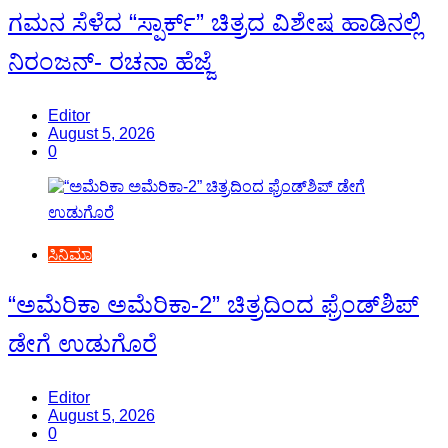
ಗಮನ ಸೆಳೆದ “ಸ್ಪಾರ್ಕ್” ಚಿತ್ರದ ವಿಶೇಷ ಹಾಡಿನಲ್ಲಿ
ನಿರಂಜನ್- ರಚನಾ ಹೆಜ್ಜೆ
Editor
August 5, 2026
0
ಸಿನಿಮಾ
“ಅಮೆರಿಕಾ ಅಮೆರಿಕಾ-2” ಚಿತ್ರದಿಂದ ಫ್ರೆಂಡ್‍ಶಿಪ್
ಡೇಗೆ ಉಡುಗೊರೆ
Editor
August 5, 2026
0