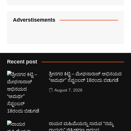
Adverstisements
Recent post
ಶ್ರೀನಗರ ಕಿಟ್ಟಿ – ಮೇಘನಾರಾಜ್ ಅಭಿನಯದ
“ಅಮರ್ಥ” ಸೆಪ್ಟಂಬರ್ 18ರಂದು ಬಿಡುಗಡೆ
August 7, 2026
ರಾಯರ ಮಹಿಮೆಯನ್ನು ಸಾರುವ “ನಮ್ಮ
ರಾಯರು” ಚಿತ್ರೀಕರಣ ಆರಂಭ