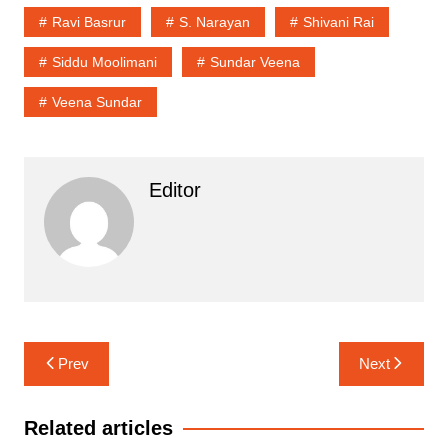
Ravi Basrur
S. Narayan
Shivani Rai
Siddu Moolimani
Sundar Veena
Veena Sundar
Editor
Post
Prev
Next
navigation
Related articles