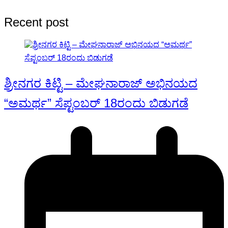
Recent post
ಶ್ರೀನಗರ ಕಿಟ್ಟಿ – ಮೇಘನಾರಾಜ್ ಅಭಿನಯದ
“ಅಮರ್ಥ” ಸೆಪ್ಟಂಬರ್ 18ರಂದು ಬಿಡುಗಡೆ