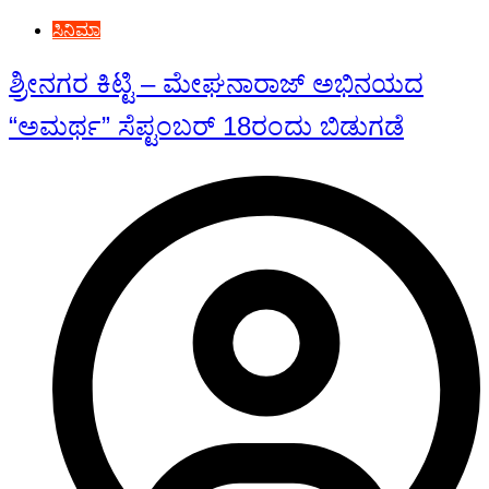
ಸಿನಿಮಾ
ಶ್ರೀನಗರ ಕಿಟ್ಟಿ – ಮೇಘನಾರಾಜ್ ಅಭಿನಯದ
“ಅಮರ್ಥ” ಸೆಪ್ಟಂಬರ್ 18ರಂದು ಬಿಡುಗಡೆ