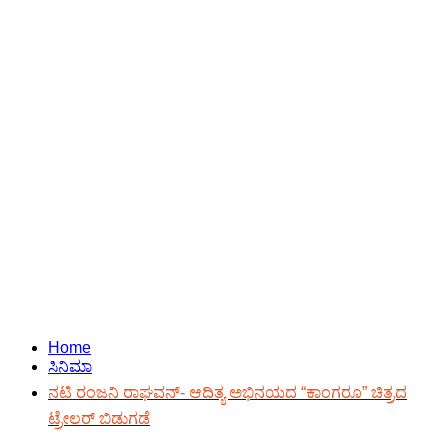
Home
ಸಿನಿಮಾ
ನಟಿ ರಂಜನಿ ರಾಘವನ್- ಆದಿತ್ಯ ಅಭಿನಯದ “ಕಾಂಗರೂ” ಚಿತ್ರದ
ಟ್ರೇಲರ್ ಬಿಡುಗಡೆ