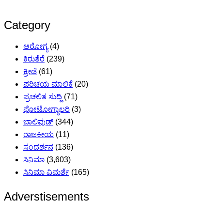
Category
ಆರೋಗ್ಯ
(4)
ಕಿರುತೆರೆ
(239)
ಕ್ರೀಡೆ
(61)
ಪರಿಚಯ ಮಾಲಿಕೆ
(20)
ಪ್ರಚಲಿತ ಸುದ್ದಿ
(71)
ಫೋಟೋಗ್ಯಾಲರಿ
(3)
ಬಾಲಿವುಡ್
(344)
ರಾಜಕೀಯ
(11)
ಸಂದರ್ಶನ
(136)
ಸಿನಿಮಾ
(3,603)
ಸಿನಿಮಾ ವಿಮರ್ಶೆ
(165)
Adverstisements