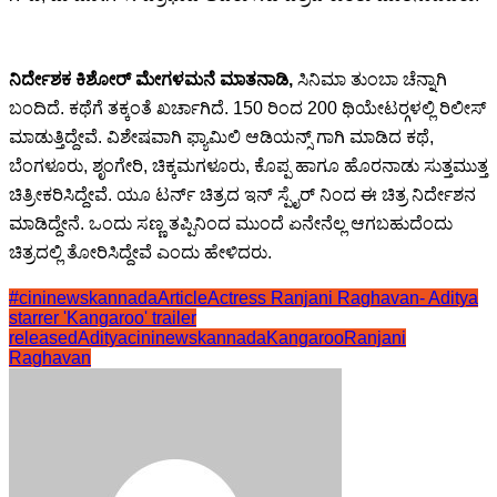
ನಿರ್ದೇಶಕ ಕಿಶೋರ್ ಮೇಗಳಮನೆ ಮಾತನಾಡಿ,
ಸಿನಿಮಾ ತುಂಬಾ ಚೆನ್ನಾಗಿ
ಬಂದಿದೆ. ಕಥೆಗೆ ತಕ್ಕಂತೆ ಖರ್ಚಾಗಿದೆ. 150 ರಿಂದ 200 ಥಿಯೇಟರ್‍ಗಳಲ್ಲಿ ರಿಲೀಸ್
ಮಾಡುತ್ತಿದ್ದೇವೆ. ವಿಶೇಷವಾಗಿ ಫ್ಯಾಮಿಲಿ ಆಡಿಯನ್ಸ್ ಗಾಗಿ ಮಾಡಿದ ಕಥೆ,
ಬೆಂಗಳೂರು, ಶೃಂಗೇರಿ, ಚಿಕ್ಕಮಗಳೂರು, ಕೊಪ್ಪ ಹಾಗೂ ಹೊರನಾಡು ಸುತ್ತಮುತ್ತ
ಚಿತ್ರೀಕರಿಸಿದ್ದೇವೆ. ಯೂ ಟರ್ನ್ ಚಿತ್ರದ ಇನ್ ಸ್ಪೈರ್ ನಿಂದ ಈ ಚಿತ್ರ ನಿರ್ದೇಶನ
ಮಾಡಿದ್ದೇನೆ. ಒಂದು ಸಣ್ಣ ತಪ್ಪಿನಿಂದ ಮುಂದೆ ಏನೇನೆಲ್ಲ ಆಗಬಹುದೆಂದು
ಚಿತ್ರದಲ್ಲಿ ತೋರಿಸಿದ್ದೇವೆ ಎಂದು ಹೇಳಿದರು.
#cininewskannadaArticle
Actress Ranjani Raghavan- Aditya
starrer 'Kangaroo' trailer
released
Aditya
cininewskannada
Kangaroo
Ranjani
Raghavan