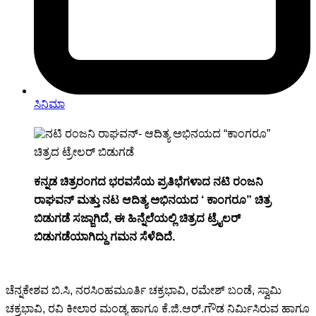
ಸಿನಿಮಾ
ಕನ್ನಡ ಚಿತ್ರರಂಗದ ಭರವಸೆಯ ಪ್ರತಿಭೆಗಳಾದ ನಟಿ ರಂಜನಿ
ರಾಘವನ್ ಮತ್ತು ನಟ ಆದಿತ್ಯ ಅಭಿನಯದ ‘ ಕಾಂಗರೂ” ಚಿತ್ರ
ಬಿಡುಗಡೆ ಸಜ್ಜಾಗಿದೆ, ಈ ಹಿನ್ನೆಲೆಯಲ್ಲಿ ಚಿತ್ರದ ಟ್ರೈಲರ್
ಬಿಡುಗಡೆಯಾಗಿದ್ದು ಗಮನ ಸೆಳೆದಿದೆ.
ಚೆನ್ನಕೇಶವ ಬಿ.ಸಿ, ನರಸಿಂಹಮೂರ್ತಿ ಚಕ್ರಭಾವಿ, ರಮೇಶ್ ಬಂಡೆ, ಸ್ವಾಮಿ
ಚಕ್ರಭಾವಿ, ರವಿ ಕೀಲಾರ ಮಂಡ್ಯ ಹಾಗೂ ಕೆ.ಜಿ.ಆರ್.ಗೌಡ ನಿರ್ಮಿಸಿರುವ ಹಾಗೂ