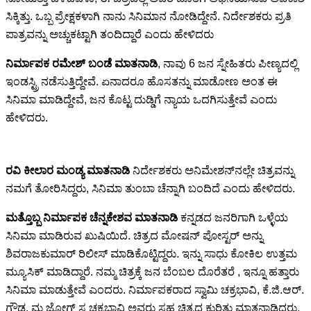
ಸಿಕ್ಕಿತ್ತು. ಒಬ್ಬ ಪ್ರೇಕ್ಷಕಳಾಗಿ ನಾನು ಸಿನಿಮಾನ ನೋಡಿದ್ದೇನೆ. ನಿರ್ದೇಶಕರು ಪ್ರತಿ
ಪಾತ್ರವನ್ನು ಅಚ್ಚುಕಟ್ಟಾಗಿ ತಂದಿದ್ದಾರೆ ಎಂದು ಹೇಳಿದರು
ನಿರ್ಮಾಪಕ ರಮೇಶ್ ಬಂಡೆ ಮಾತನಾಡಿ
, ನಾವು 6 ಜನ ಸ್ನೇಹಿತರು ಪೀಣ್ಯದಲ್ಲಿ
ಇಂಡಸ್ಟ್ರಿ ನಡೆಸುತ್ತಿದ್ದೇವೆ. ಏನಾದರೂ ಹೊಸತನ್ನು ಮಾಡೋಣ ಅಂತ ಈ
ಸಿನಿಮಾ ಮಾಡಿದ್ದೇವೆ, ಜನ ಕೊಟ್ಟ ದುಡ್ಡಿಗೆ ನ್ಯಾಯ ಒದಗಿಸುತ್ತೇವೆ ಎಂದು
ಹೇಳಿದರು.
ರವಿ ಕೀಲಾರ ಮಂಡ್ಯ ಮಾತನಾಡಿ
ನಿರ್ದೇಶಕರು ಅನಿಮೇಶನ್‍ನಲ್ಲೇ ಚಿತ್ರವನ್ನು
ನಮಗೆ ತೋರಿಸಿದ್ದರು, ಸಿನಿಮಾ ತುಂಬಾ ಚೆನ್ನಾಗಿ ಬಂದಿದೆ ಎಂದು ಹೇಳಿದರು.
ಮತ್ತೊಬ್ಬ ನಿರ್ಮಾಪಕ ಚೆನ್ನಕೇಶವ ಮಾತನಾಡಿ
ಕನ್ನಡದ ಜನರಿಗಾಗಿ ಒಳ್ಳೆಯ
ಸಿನಿಮಾ ಮಾಡಿರುವ ಖುಷಿಯಿದೆ. ಚಿತ್ರದ ಮೋಷನ್ ಪೋಸ್ಟರ್ ಅನ್ನು
ಶಿವರಾಜಕುಮಾರ್ ರಿಲೀಸ್ ಮಾಡಿಕೊಟ್ಟಿದ್ದರು. ಇನ್ನು ಸಾಧು ಕೋಕಿಲ ಉತ್ತಮ
ಮ್ಯೂಸಿಕ್ ಮಾಡಿದ್ದಾರೆ. ನಮ್ಮ ಚಿತ್ರಕ್ಕೆ ಜನ ಬೆಂಬಲ ದೊರೆತರೆ , ಇನ್ನೂ ಹತ್ತಾರು
ಸಿನಿಮಾ ಮಾಡುತ್ತೇವೆ ಎಂದರು. ನಿರ್ಮಾಪಕರಾದ ಸ್ವಾಮಿ ಚಕ್ರಭಾವಿ, ಕೆ.ಜಿ.ಆರ್.
ಗೌಡ, ಮ ಜೋಗ್ ಸ ಚಕ್ರಭಾವಿ ಅವರು ಸಹ ಚಿತ್ರದ ಕುರಿತು ಮಾತನಾಡಿದರು.