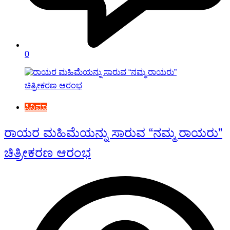
0
ಸಿನಿಮಾ
ರಾಯರ ಮಹಿಮೆಯನ್ನು ಸಾರುವ “ನಮ್ಮ ರಾಯರು”
ಚಿತ್ರೀಕರಣ ಆರಂಭ