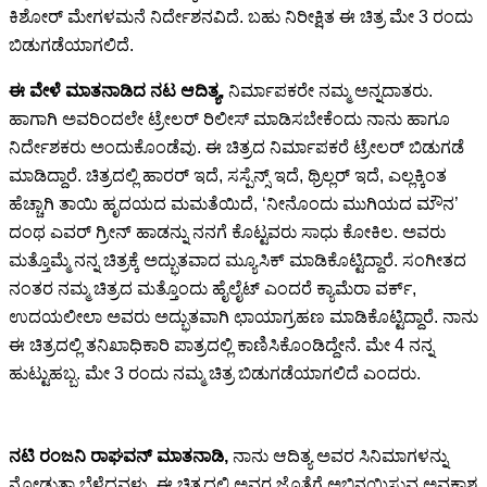
ಕಿಶೋರ್ ಮೇಗಳಮನೆ ನಿರ್ದೇಶನವಿದೆ. ಬಹು ನಿರೀಕ್ಷಿತ ಈ ಚಿತ್ರ ಮೇ 3 ರಂದು
ಬಿಡುಗಡೆಯಾಗಲಿದೆ.
ಈ ವೇಳೆ ಮಾತನಾಡಿದ ನಟ ಆದಿತ್ಯ,
ನಿರ್ಮಾಪಕರೇ ನಮ್ಮ ಅನ್ನದಾತರು.
ಹಾಗಾಗಿ ಅವರಿಂದಲೇ ಟ್ರೇಲರ್ ರಿಲೀಸ್ ಮಾಡಿಸಬೇಕೆಂದು ನಾನು ಹಾಗೂ
ನಿರ್ದೇಶಕರು ಅಂದುಕೊಂಡೆವು. ಈ ಚಿತ್ರದ ನಿರ್ಮಾಪಕರೆ ಟ್ರೇಲರ್ ಬಿಡುಗಡೆ
ಮಾಡಿದ್ದಾರೆ. ಚಿತ್ರದಲ್ಲಿ ಹಾರರ್ ಇದೆ, ಸಸ್ಪೆನ್ಸ್ ಇದೆ, ಥ್ರಿಲ್ಲರ್ ಇದೆ, ಎಲ್ಲಕ್ಕಿಂತ
ಹೆಚ್ಚಾಗಿ ತಾಯಿ ಹೃದಯದ ಮಮತೆಯಿದೆ, ‘ನೀನೊಂದು ಮುಗಿಯದ ಮೌನ’
ದಂಥ ಎವರ್ ಗ್ರೀನ್ ಹಾಡನ್ನು ನನಗೆ ಕೊಟ್ಟವರು ಸಾಧು ಕೋಕಿಲ. ಅವರು
ಮತ್ತೊಮ್ಮೆ ನನ್ನ ಚಿತ್ರಕ್ಕೆ ಅದ್ಭುತವಾದ ಮ್ಯೂಸಿಕ್ ಮಾಡಿಕೊಟ್ಟಿದ್ದಾರೆ. ಸಂಗೀತದ
ನಂತರ ನಮ್ಮ ಚಿತ್ರದ ಮತ್ತೊಂದು ಹೈಲೈಟ್ ಎಂದರೆ ಕ್ಯಾಮೆರಾ ವರ್ಕ್,
ಉದಯಲೀಲಾ ಅವರು ಅದ್ಭುತವಾಗಿ ಛಾಯಾಗ್ರಹಣ ಮಾಡಿಕೊಟ್ಟಿದ್ದಾರೆ. ನಾನು
ಈ ಚಿತ್ರದಲ್ಲಿ ತನಿಖಾಧಿಕಾರಿ ಪಾತ್ರದಲ್ಲಿ ಕಾಣಿಸಿಕೊಂಡಿದ್ದೇನೆ. ಮೇ 4 ನನ್ನ
ಹುಟ್ಟುಹಬ್ಬ. ಮೇ 3 ರಂದು ನಮ್ಮ ಚಿತ್ರ ಬಿಡುಗಡೆಯಾಗಲಿದೆ ಎಂದರು.
ನಟಿ ರಂಜನಿ ರಾಘವನ್ ಮಾತನಾಡಿ,
ನಾನು ಆದಿತ್ಯ ಅವರ ಸಿನಿಮಾಗಳನ್ನು
ನೋಡುತ್ತಾ ಬೆಳೆದವಳು, ಈ ಚಿತ್ರದಲ್ಲಿ ಅವರ ಜೊತೆಗೆ ಅಭಿನಯಿಸುವ ಅವಕಾಶ