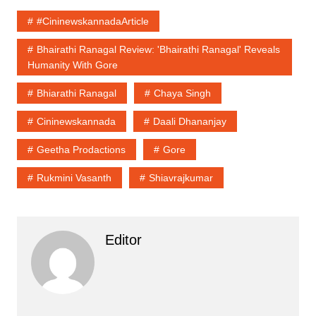
#cininewskannadaArticle
Bhairathi Ranagal Review: 'Bhairathi Ranagal' Reveals
Humanity With Gore
Bhiarathi Ranagal
Chaya Singh
Cininewskannada
Daali Dhananjay
Geetha Prodactions
Gore
Rukmini Vasanth
Shiavrajkumar
Editor