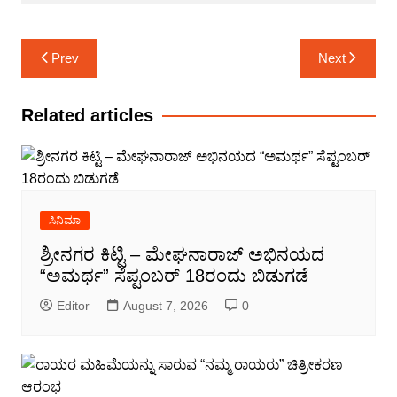
Post
Prev
Next
navigation
Related articles
ಸಿನಿಮಾ
ಶ್ರೀನಗರ ಕಿಟ್ಟಿ – ಮೇಘನಾರಾಜ್ ಅಭಿನಯದ
“ಅಮರ್ಥ” ಸೆಪ್ಟಂಬರ್ 18ರಂದು ಬಿಡುಗಡೆ
Editor
August 7, 2026
0