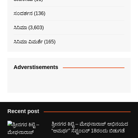
ಸಂದರ್ಶನ
(136)
ಸಿನಿಮಾ
(3,603)
ಸಿನಿಮಾ ವಿಮರ್ಶೆ
(165)
Adverstisements
Recent post
ಶ್ರೀನಗರ ಕಿಟ್ಟಿ – ಮೇಘನಾರಾಜ್ ಅಭಿನಯದ
“ಅಮರ್ಥ” ಸೆಪ್ಟಂಬರ್ 18ರಂದು ಬಿಡುಗಡೆ