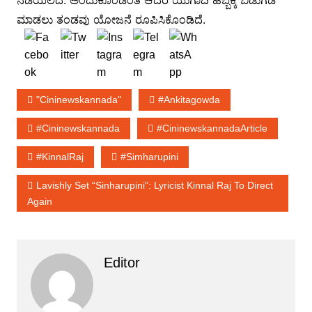
ನಡೆಯಲಿದೆ. ಅಂದುಕೊಂಡಂತೆ ಆದರೆ ಯುಗಾದಿ ಹಬ್ಬಕ್ಕೆ ಬಿಡುಗಡೆ
ಮಾಡಲು ತಂಡವು ಯೋಜನೆ ರೂಪಿಸಿಕೊಂಡಿದೆ.
"cininewskannada"
#ankitagowda
#cininewskannada
#cininewskannadaArticle
#KinnalRaj
#simharupini
Lavishly Set “Sinharupini”: Lyricist Kinnal Raj To Direct
Again
Editor