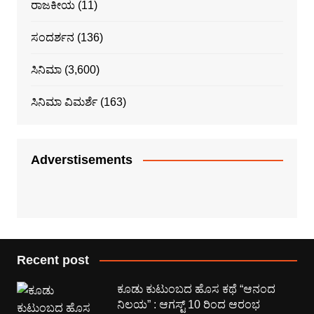
ರಾಜಕೀಯ
(11)
ಸಂದರ್ಶನ
(136)
ಸಿನಿಮಾ
(3,600)
ಸಿನಿಮಾ ವಿಮರ್ಶೆ
(163)
Adverstisements
Recent post
ಕೂಡು ಕುಟುಂಬದ ಹೊಸ ಕಥೆ “ಆನಂದ
ನಿಲಯ” : ಆಗಸ್ಟ್ 10 ರಿಂದ ಆರಂಭ