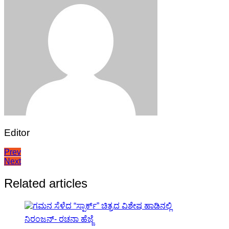
Editor
Post
Prev
Next
navigation
Related articles