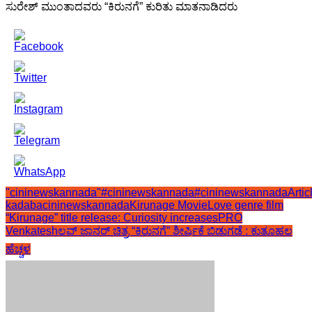
ಸುರೇಶ್ ಮುಂತಾದವರು “ಕಿರುನಗೆ” ಕುರಿತು ಮಾತನಾಡಿದರು
"cininewskannada"
#cininewskannada
#cininewskannadaArtic
kadaba
cininewskannada
Kirunage Movie
Love genre film
“Kirunage” title release: Curiosity increases
PRO
Venkatesh
ಲವ್ ಜಾನರ್ ಚಿತ್ರ “ಕಿರುನಗೆ” ಶೀರ್ಷಿಕೆ ಬಿಡುಗಡೆ : ಕುತೂಹಲ
ಹೆಚ್ಚಳ