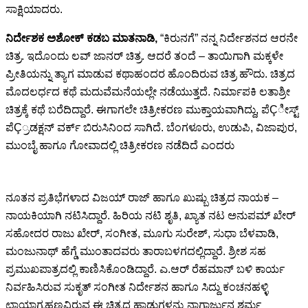
ಸಾಕ್ಷಿಯಾದರು.
ನಿರ್ದೇಶಕ ಅಶೋಕ್ ಕಡಬ ಮಾತನಾಡಿ,
“ಕಿರುನಗೆ” ನನ್ನ ನಿರ್ದೇಶನದ ಆರನೇ
ಚಿತ್ರ. ಇದೊಂದು ಲವ್ ಜಾನರ್ ಚಿತ್ರ. ಆದರೆ ತಂದೆ – ತಾಯಿಗಾಗಿ ಮಕ್ಕಳೇ
ಪ್ರೀತಿಯನ್ನು ತ್ಯಾಗ ಮಾಡುವ ಕಥಾಹಂದರ ಹೊಂದಿರುವ ಚಿತ್ರ ಹೌದು. ಚಿತ್ರದ
ಮೊದಲರ್ಧದ ಕಥೆ ಮದುವೆಮನೆಯಲ್ಲೇ ನಡೆಯುತ್ತದೆ. ನಿರ್ಮಾಪಕಿ ಲತಾಶ್ರೀ
ಚಿತ್ರಕ್ಕೆ ಕಥೆ ಬರೆದಿದ್ದಾರೆ. ಈಗಾಗಲೇ ಚಿತ್ರೀಕರಣ ಮುಕ್ತಾಯವಾಗಿದ್ದು, ಪೆÇೀಸ್ಟ್
ಪೆÇ್ರಡಕ್ಷನ್ ವರ್ಕ್ ಬಿರುಸಿನಿಂದ ಸಾಗಿದೆ. ಬೆಂಗಳೂರು, ಉಡುಪಿ, ವಿಜಾಪುರ,
ಮುಂಬೈ ಹಾಗೂ ಗೋವಾದಲ್ಲಿ ಚಿತ್ರೀಕರಣ ನಡೆದಿದೆ ಎಂದರು
ನೂತನ ಪ್ರತಿಭೆಗಳಾದ ವಿಜಯ್ ರಾಜ್ ಹಾಗೂ ಖುಷ್ಬು ಚಿತ್ರದ ನಾಯಕ –
ನಾಯಕಿಯಾಗಿ ನಟಿಸಿದ್ದಾರೆ. ಹಿರಿಯ ನಟಿ ಶೃತಿ, ಖ್ಯಾತ ನಟ ಅನುಪಮ್ ಖೇರ್
ಸಹೋದರ ರಾಜು ಖೇರ್, ಸಂಗೀತ, ಮೂಗು ಸುರೇಶ್, ಸುಧಾ ಬೆಳವಾಡಿ,
ಮಂಜುನಾಥ್ ಹೆಗ್ಡೆ ಮುಂತಾದವರು ತಾರಾಬಳಗದಲ್ಲಿದ್ದಾರೆ. ಶ್ರೀಶ ಸಹ
ಪ್ರಮುಖಪಾತ್ರದಲ್ಲಿ ಕಾಣಿಸಿಕೊಂಡಿದ್ದಾರೆ. ಎ.ಆರ್ ರೆಹಮಾನ್ ಬಳಿ ಕಾರ್ಯ
ನಿರ್ವಹಿಸಿರುವ ಸುಕೃತ್ ಸಂಗೀತ ನಿರ್ದೇಶನ ಹಾಗೂ ಸಿದ್ದು ಕಂಚನಹಳ್ಳಿ
ಛಾಯಾಗ್ರಹಣವಿರುವ ಈ ಚಿತ್ರದ ಹಾಡುಗಳನ್ನು ನಾಗಾರ್ಜುನ ಶರ್ಮ