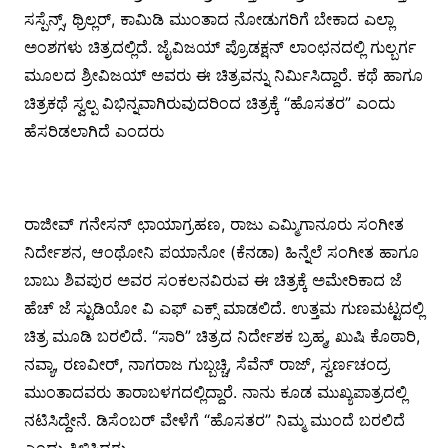
ಸಸ್ಪೆನ್ಸ್, ಥ್ರಿಲ್ಲರ್, ಕಾಮಿಡಿ ಮುಂತಾದ ನೋಡುಗರಿಗೆ ಬೇಕಾದ ಎಲ್ಲಾ
ಅಂಶಗಳು ಚಿತ್ರದಲ್ಲಿದೆ. ಜೈವಿಜಯ್ ಪ್ರೊಡಕ್ಷನ್ ಲಾಂಛನದಲ್ಲಿ ಗುಲ್ಬರ್ಗ
ಮೂಲದ ಶ್ರೀವಿಜಯ್ ಅವರು ಈ ಚಿತ್ರವನ್ನು ನಿರ್ಮಿಸಿದ್ದಾರೆ. ಕಥೆ ಹಾಗೂ
ಚಿತ್ರಕಥೆ ಸ್ವಲ್ಪ ವಿಭಿನ್ನವಾಗಿರುವುದರಿಂದ ಚಿತ್ರಕ್ಕೆ “ಹೊಸತರ” ಎಂದು
ಹೆಸರಿಡಲಾಗಿದೆ ಎಂದರು
ರಾಜೀವ್ ಗನೇಸನ್ ಛಾಯಾಗ್ರಹಣ, ರಾಜು ಎಮ್ಮಿಗಾನೂರು ಸಂಗೀತ
ನಿರ್ದೇಶನ, ಆಂಥೋನಿ ಪಯಾನೋ (ಕೆನಡಾ) ಹಿನ್ನೆಲೆ ಸಂಗೀತ ಹಾಗೂ
ಬಾಬು ಶಿವಪುರ ಅವರ ಸಂಕಲನವಿರುವ ಈ ಚಿತ್ರಕ್ಕೆ ಅಮೇರಿಕಾದ ಜೆ
ಹೆಚ್ ಜೆ ಸ್ಟುಡಿಯೋ ವಿ ಎಫ್ ಎಕ್ಸ್ ಮಾಡಲಿದೆ. ಉತ್ತಮ ಗುಣಮಟ್ಟದಲ್ಲಿ
ಚಿತ್ರ ಮೂಡಿ ಬರಲಿದೆ. “ಸಾರಿ” ಚಿತ್ರದ ನಿರ್ದೇಶಕ ಬ್ರಹ್ಮ, ಖುಷಿ ಕೊಠಾರಿ,
ನವ್ಯಾ, ರಣವೀರ್, ನಾಗರಾಜ ಗುಬ್ಬಚ್ಚಿ, ಸೆವೆನ್ ರಾಜ್, ಸ್ವರ್ಣಚಂದ್ರ
ಮುಂತಾದವರು ತಾರಾಬಳಗದಲ್ಲಿದ್ದಾರೆ. ನಾನು ಕೂಡ ಮುಖ್ಯಪಾತ್ರದಲ್ಲಿ
ನಟಿಸಿದ್ದೇನೆ. ಡಿಸೆಂಬರ್ ವೇಳೆಗೆ “ಹೊಸತರ” ನಿಮ್ಮ ಮುಂದೆ ಬರಲಿದೆ