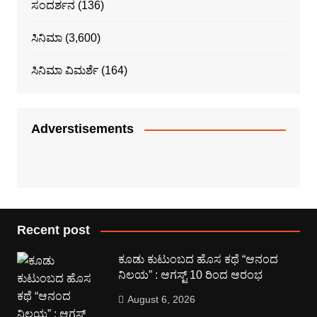
ಸಂದರ್ಶನ
(136)
ಸಿನಿಮಾ
(3,600)
ಸಿನಿಮಾ ವಿಮರ್ಶೆ
(164)
Adverstisements
Recent post
ಕೂಡು ಕುಟುಂಬದ ಹೊಸ ಕಥೆ “ಆನಂದ
ನಿಲಯ” : ಆಗಸ್ಟ್ 10 ರಿಂದ ಆರಂಭ
August 6, 2026