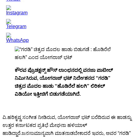
ಕೌರವ ಪ್ರೊಡಕ್ಷನ್ಸ್ ಹೌಸ್ ಲಾಂಛನದಲ್ಲಿ ವನಜಾ ಪಾಟೀಲ್
ನಿರ್ಮಿಸಿರುವ, ಯೋಗರಾಜ್ ಭಟ್ ನಿರ್ದೇಶನದ “ಗರಡಿ”
ಚಿತ್ರದ ಮೊದಲ ಹಾಡು “ಹೊಡಿರೆಲೆ ಹಲಗಿ” ಲಿರಿಕಲ್
ವಿಡಿಯೋ ಇತ್ತೀಚಿಗೆ ಬಿಡುಗಡೆಯಾಗಿದೆ.
ವಿ.ಹರಿಕೃಷ್ಣ ಸಂಗೀತ ನೀಡಿರುವ, ಯೋಗರಾಜ್ ಭಟ್ ಬರೆದಿರುವ ಈ ಹಾಡನ್ನು
ಉತ್ತರ ಕರ್ನಾಟಕದ ಪ್ರತಿಭೆ ಮೇಘನಾ ಹಳಿಯಾಳ್
ಹಾಡಿದ್ದಾರೆ.ಜನಸಾಮಾನ್ಯವಾಗಿ ಮಾತನಾಡಬೇಕಾದರೆ ಇವರು, ಅವರ “ಗರಡಿ”