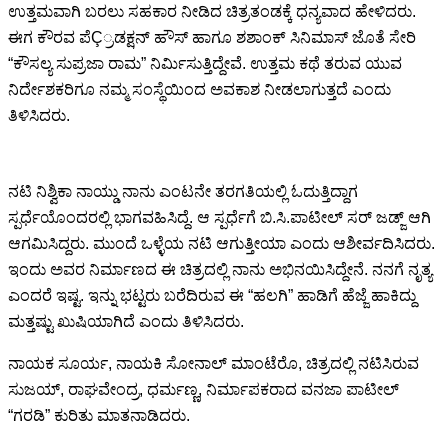
ಉತ್ತಮವಾಗಿ ಬರಲು ಸಹಕಾರ ನೀಡಿದ ಚಿತ್ರತಂಡಕ್ಕೆ ಧನ್ಯವಾದ ಹೇಳಿದರು.
ಈಗ ಕೌರವ ಪೆÇ್ರಡಕ್ಷನ್ ಹೌಸ್ ಹಾಗೂ ಶಶಾಂಕ್ ಸಿನಿಮಾಸ್ ಜೊತೆ ಸೇರಿ
“ಕೌಸಲ್ಯ ಸುಪ್ರಜಾ ರಾಮ” ನಿರ್ಮಿಸುತ್ತಿದ್ದೇವೆ. ಉತ್ತಮ ಕಥೆ ತರುವ ಯುವ
ನಿರ್ದೇಶಕರಿಗೂ ನಮ್ಮ ಸಂಸ್ಥೆಯಿಂದ ಅವಕಾಶ ನೀಡಲಾಗುತ್ತದೆ ಎಂದು
ತಿಳಿಸಿದರು.
ನಟಿ ನಿಶ್ವಿಕಾ ನಾಯ್ಡು ನಾನು ಎಂಟನೇ ತರಗತಿಯಲ್ಲಿ ಓದುತ್ತಿದ್ದಾಗ
ಸ್ಪರ್ಧೆಯೊಂದರಲ್ಲಿ ಭಾಗವಹಿಸಿದ್ದೆ. ಆ ಸ್ಪರ್ಧೆಗೆ ಬಿ.ಸಿ.ಪಾಟೀಲ್ ಸರ್ ಜಡ್ಜ್ ಆಗಿ
ಆಗಮಿಸಿದ್ದರು. ಮುಂದೆ ಒಳ್ಳೆಯ ನಟಿ ಆಗುತ್ತೀಯಾ ಎಂದು ಆಶೀರ್ವದಿಸಿದರು.
ಇಂದು ಅವರ ನಿರ್ಮಾಣದ ಈ ಚಿತ್ರದಲ್ಲಿ ನಾನು ಅಭಿನಯಿಸಿದ್ದೇನೆ. ನನಗೆ ನೃತ್ಯ
ಎಂದರೆ ಇಷ್ಟ. ಇನ್ನು ಭಟ್ಟರು ಬರೆದಿರುವ ಈ “ಹಲಗಿ” ಹಾಡಿಗೆ ಹೆಜ್ಜೆ ಹಾಕಿದ್ದು
ಮತ್ತಷ್ಟು ಖುಷಿಯಾಗಿದೆ ಎಂದು ತಿಳಿಸಿದರು.
ನಾಯಕ ಸೂರ್ಯ, ನಾಯಕಿ ಸೋನಾಲ್ ಮಾಂಟೆರೊ, ಚಿತ್ರದಲ್ಲಿ ನಟಿಸಿರುವ
ಸುಜಯ್, ರಾಘವೇಂದ್ರ, ಧರ್ಮಣ್ಣ, ನಿರ್ಮಾಪಕರಾದ ವನಜಾ ಪಾಟೀಲ್
“ಗರಡಿ” ಕುರಿತು ಮಾತನಾಡಿದರು.