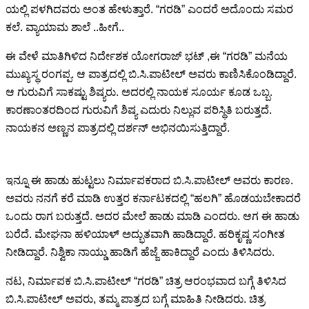
ಯಲ್ಲಿ ಪಳಗಿದವರು ಅಂತ ಹೇಳುತ್ತಾರೆ. “ಗರಡಿ” ಎಂದರೆ ಅದೊಂದು ಸಮರ
ಕಲೆ. ವ್ಯಾಯಾಮ ಶಾಲೆ ..ಹೀಗೆ..
ಈ ವೇಳೆ ಮಾತಿಗಿಳಿದ ನಿರ್ದೇಶಕ ಯೋಗರಾಜ್ ಭಟ್ ,ಈ “ಗರಡಿ” ಮನೆಯ
ಮುಖ್ಯಸ್ಥ ರಂಗಪ್ಪ. ಆ ಪಾತ್ರದಲ್ಲಿ ಬಿ.ಸಿ.ಪಾಟೀಲ್ ಅವರು ಕಾಣಿಸಿಕೊಂಡಿದ್ದಾರೆ.
ಆ ಗುರುವಿಗೆ ಸಾಕಷ್ಟು ಶಿಷ್ಯರು. ಅದರಲ್ಲಿ ನಾಯಕ ಸೂರ್ಯ ಕೂಡ ಒಬ್ಬ.
ಕಾರಣಾಂತರದಿಂದ ಗುರುವಿಗೆ ಶಿಷ್ಯ ಎದುರು ನಿಲ್ಲುವ ಪರಿಸ್ಥಿತಿ ಬರುತ್ತದೆ.
ನಾಯಕನ ಅಣ್ಣನ ಪಾತ್ರದಲ್ಲಿ ದರ್ಶನ್ ಅಭಿನಯಿಸುತ್ತಿದ್ದಾರೆ.
ಇನ್ನೂ ಈ ಹಾಡು ಹುಟ್ಟಲು ನಿರ್ಮಾಪಕರಾದ ಬಿ.ಸಿ.ಪಾಟೀಲ್ ಅವರು ಕಾರಣ.
ಅವರು ನನಗೆ ಕರೆ ಮಾಡಿ ಉತ್ತರ ಕರ್ನಾಟಕದಲ್ಲಿ “ಹಲಗಿ” ಹೊಡಯಬೇಕಾದರೆ
ಒಂದು ರಾಗ ಬರುತ್ತದೆ. ಅದರ ಮೇಲೆ ಹಾಡು ಮಾಡಿ ಎಂದರು. ಆಗ ಈ ಹಾಡು
ಬರೆದೆ. ಮೇಘನಾ ಹಳಿಯಾಳ್ ಅದ್ಭುತವಾಗಿ ಹಾಡಿದ್ದಾರೆ. ಹರಿಕೃಷ್ಣ ಸಂಗೀತ
ನೀಡಿದ್ದಾರೆ. ನಿಶ್ವಿಕಾ ನಾಯ್ಡು ಹಾಡಿಗೆ ಹೆಜ್ಜೆ ಹಾಕಿದ್ದಾರೆ ಎಂದು ತಿಳಿಸಿದರು.
ನಟ, ನಿರ್ಮಾಪಕ ಬಿ.ಸಿ.ಪಾಟೀಲ್ “ಗರಡಿ” ಚಿತ್ರ ಆರಂಭವಾದ ಬಗ್ಗೆ ತಿಳಿಸಿದ
ಬಿ.ಸಿ.ಪಾಟೀಲ್ ಅವರು, ತಮ್ಮ ಪಾತ್ರದ ಬಗ್ಗೆ ಮಾಹಿತಿ ನೀಡಿದರು. ಚಿತ್ರ