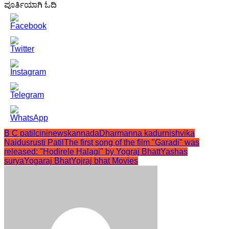
ಪೂರ್ತಿಯಾಗಿ ಓದಿ
B C patil
cininewskannada
Dharmanna kadur
nishvika
Naidu
srusti Patil
The first song of the film "Garadi" was
released: "Hodirele Halagi" by Yograj Bhatt
Yashas
surya
Yogaraj Bhat
Yojraj bhat Movies