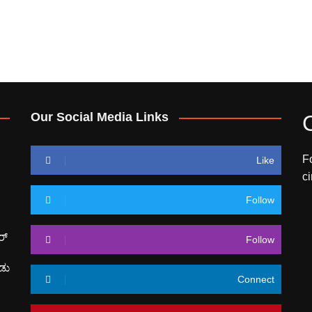
Our Social Media Links
F
Like
c
Follow
ರ್
Follow
ಡು
Connect