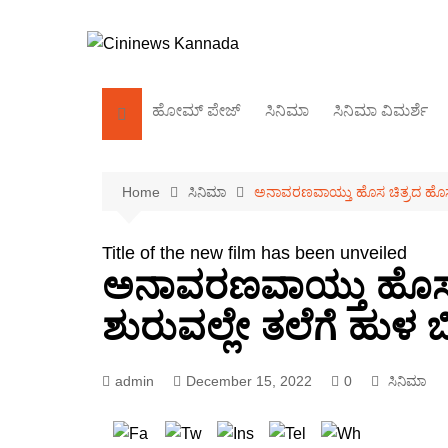
Skip
to
content
ಹೋಮ್‌ ಪೇಜ್
ಸಿನಿಮಾ
ಸಿನಿಮಾ ವಿಮರ್ಶೆ
ಕಿರುತೆರೆ
Home
ಸಿನಿಮಾ
ಅನಾವರಣವಾಯ್ತು ಹೊಸ ಚಿತ್ರದ ಹೊಸ ಶೀರ
ಬಾಲಿವುಡ್
ಸಂದರ್ಶನ
Title of the new film has been unveiled
ಅನಾವರಣವಾಯ್ತು ಹೊಸ ಚ
ಶುರುವಲ್ಲೇ ತಲೆಗೆ ಹುಳ ಬಿ
admin
December 15, 2022
0
ಸಿನಿಮಾ