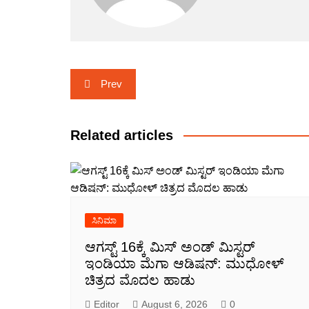
Post
Prev
navigation
Related articles
ಸಿನಿಮಾ
ಆಗಸ್ಟ್ 16ಕ್ಕೆ ಮಿಸ್ ಅಂಡ್ ಮಿಸ್ಟರ್
ಇಂಡಿಯಾ ಮೆಗಾ ಆಡಿಷನ್: ಮುಧೋಳ್
ಚಿತ್ರದ ಮೊದಲ ಹಾಡು
Editor
August 6, 2026
0