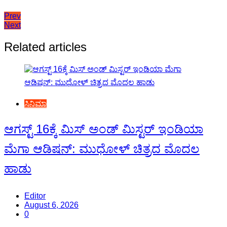
Post
Prev
Next
navigation
Related articles
ಸಿನಿಮಾ
ಆಗಸ್ಟ್ 16ಕ್ಕೆ ಮಿಸ್ ಅಂಡ್ ಮಿಸ್ಟರ್ ಇಂಡಿಯಾ
ಮೆಗಾ ಆಡಿಷನ್: ಮುಧೋಳ್ ಚಿತ್ರದ ಮೊದಲ
ಹಾಡು
Editor
August 6, 2026
0