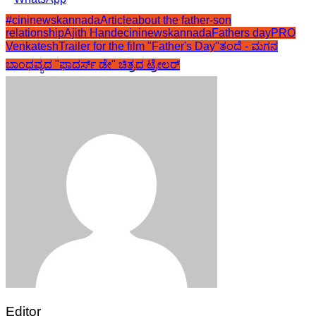
#cininewskannadaArticle
about the father-son
relationship
Ajith Hande
cininewskannada
Fathers day
PRO
Venkatesh
Trailer for the film "Father's Day"
ತಂದೆ - ಮಗನ
ಬಾಂಧವ್ಯದ "ಫಾದರ್ಸ್ ಡೇ" ಚಿತ್ರದ ಟ್ರೇಲರ್
Editor