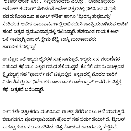
“ಆಚಾರ್ ಅಂಡ್ ಕೋ”, “ಸಪ್ತಸಾಗರದಾಚೆ ಎಲ್ಲೋ”, “ಅನಾಮಾಧೇಯ
ಅಶೋಕ್ ಕುಮಾರ್” ಸೇರಿದಂತೆ ಅನೇಕ ಚಿತ್ರಗಳಲ್ಲಿ ನಟಿಸಿ ಜನಮನ್ನಣೆ
ಪಡೆದುಕೊಂಡಿರುವ ಹರ್ಷಿಲ್ ಕೌಶಿಕ್ ಹಾಗೂ “ಶ್ರೀರಸ್ತು ಶುಭಮಸ್ತು”
ಸೇರಿದಂತೆ ಅನೇಕ ಧಾರಾವಾಹಿಗಳಲ್ಲಿ ಅಭಿನಯಿಸಿ ಜನಪ್ರಿಯರಾಗಿರುವ ಅಜಿತ್
ಹಂದೆ ಚಿತ್ರದ ಪ್ರಮುಖಪಾತ್ರದಲ್ಲಿ ನಟಿಸಿದ್ದಾರೆ. ಹೆಸರಾಂತ ಗಾಯಕ ಆಲ್
ಒಕೆ,ಸಾಮ್ರಾಗ್ನಿ ರಾಜನ್, ಕ್ಷೇಮ ಶೆಟ್ಟಿ, ಬಾಸ್ಕಿ ಮುಂತಾದವರು
ತಾರಾಬಳಗದಲ್ಲಿದ್ದಾರೆ.
ಈ ಚಿತ್ರದ ಕಥೆ ಇಬ್ಬರು ಬೈಕರ್‍ಗಳ ಸುತ್ತ ಸಾಗುತ್ತದೆ. ಇಬ್ಬರು ಸಹ ಪಯಣಿಗರ
ನಡುವಿನ ಕಥೆಯೂ ಎಲ್ಲರ ಗಮನ ಸೆಳೆಯುತ್ತದೆ. ಕೊನೆಗೆ ಯಾರು ನಿರೀಕ್ಷಿಸದ
ಕ್ಲೈಮ್ಯಾಕ್ಸ್ ಸಹ “ಫಾದರ್ಸ್ ಡೇ” ಚಿತ್ರದಲ್ಲಿದೆ. ಕನ್ನಡದಲ್ಲಿ ಮೊದಲ ಬಾರಿಗೆ
ನಿರ್ದೇಶಿಸುತ್ತಿರುವ ನಿರ್ದೇಶಕ ರಾಜಾರಾಮ್ ರಾಜೇಂದ್ರನ್ ಅವರೆ ಈ ಚಿತ್ರಕ್ಕೆ
ಕಥೆ, ಚಿತ್ರಕಥೆ ಬರೆದಿದ್ದಾರೆ.
ಈಗಾಗಲೇ ಚಿತ್ರೀಕರಣ ಮುಗಿಸಿರುವ ಈ ಚಿತ್ರ ತೆರೆಗೆ ಬರಲು ಅಣಿಯಾಗುತ್ತಿದೆ.
ಬಿಡುಗಡೆಗೂ ಪೂರ್ವಭಾವಿಯಾಗಿ ಟ್ರೇಲರ್ ಸಹ ಬಿಡುಗಡೆಯಾಗಿದೆ. ಟ್ರೇಲರ್
ಸಾಕಷ್ಟು ಕುತೂಹಲ ಮೂಡಿಸಿದೆ. ಚಿತ್ರ ನೋಡುವ ಕಾತುರವನ್ನು ಹೆಚ್ಚಿಸಿದೆ.