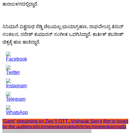
ತಾರಾಬಳಗದಲ್ಲಿದ್ದಾರೆ.
ಸಿನಿಮಾಗೆ ವಿಶ್ವನಾಥ ರೆಡ್ಡಿ ಚೆಲುಮಲ್ಲ ಛಾಯಾಗ್ರಹಣ, ರಾಘವೇಂದ್ರ ತಿರುನ್
ಸಂಕಲನ, ನರೇಶ್ ಕುಮಾರನ್ ಸಂಗೀತ ಒದಗಿಸಿದ್ದಾರೆ. ಕಾರ್ತಿಕ್ ಶಬರೀಶ್
ಚಿತ್ರಕ್ಕೆ ಹಣ ಹಾಕಿದ್ದಾರೆ.
'Gami' streaming on Zee 5 OTT...Vishwak Sen's film is loved
by the audience
#cininewskannadaArticle
cininewskannada