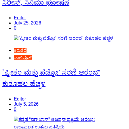
ಸಿರೀಸ್, ಸಿನಿಮಾ ಘೋಷಣೆ
Editor
July 25, 2026
0
ಕಿರುತೆರೆ
ಬಾಲಿವುಡ್
`ಪ್ರೀತಂ ಮತ್ತು ಪೆಡ್ರೋ’ ಸರಣಿ ಆರಂಭ”
ಕುತೂಹಲ ಹೆಚ್ಚಳ
Editor
July 5, 2026
0