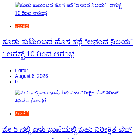
ಕಿರುತೆರೆ
ಕೂಡು ಕುಟುಂಬದ ಹೊಸ ಕಥೆ “ಆನಂದ ನಿಲಯ”
: ಆಗಸ್ಟ್ 10 ರಿಂದ ಆರಂಭ
Editor
August 6, 2026
0
ಕಿರುತೆರೆ
ಜೀ-5 ನಲ್ಲಿ ಏಳು ಭಾಷೆಯಲ್ಲಿ ಬಹು ನಿರೀಕ್ಷಿತ ವೆಬ್