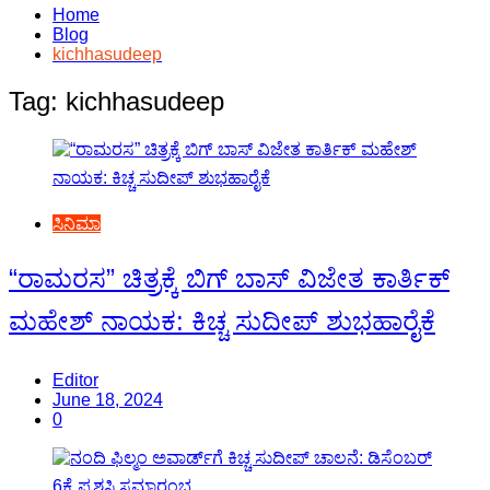
Home
Blog
kichhasudeep
Tag:
kichhasudeep
ಸಿನಿಮಾ
“ರಾಮರಸ” ಚಿತ್ರಕ್ಕೆ ಬಿಗ್ ಬಾಸ್ ವಿಜೇತ ಕಾರ್ತಿಕ್
ಮಹೇಶ್ ನಾಯಕ: ಕಿಚ್ಚ ಸುದೀಪ್ ಶುಭಹಾರೈಕೆ
Editor
June 18, 2024
0