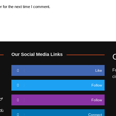
r for the next time I comment.
Our Social Media Links
F
Like
c
Follow
ರ್
Follow
ಡು
Connect