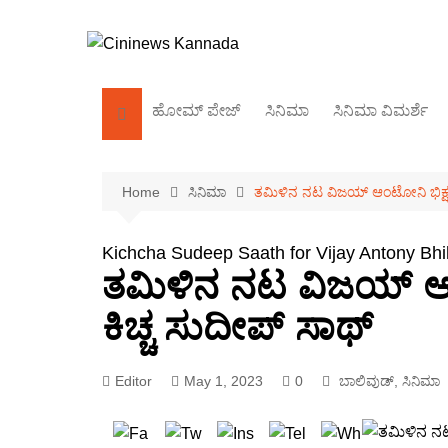
Skip
to
content
ಹೋಮ್‌ ಪೇಜ್
ಸಿನಿಮಾ
ಸಿನಿಮಾ ವಿಮರ್ಶೆ
ಕಿರುತೆರೆ
Home
ಸಿನಿಮಾ
ತಮಿಳಿನ ನಟ ವಿಜಯ್ ಆಂಟೋನಿ ಭಿಕ್ಷುಕ- 
ಬಾಲಿವುಡ್
ಸಂದರ್ಶನ
Kichcha Sudeep Saath for Vijay Antony Bhi
ತಮಿಳಿನ ನಟ ವಿಜಯ್ ಆಂಟೋನ
ಕಿಚ್ಚ ಸುದೀಪ್ ಸಾಥ್
Editor
May 1, 2023
0
ಬಾಲಿವುಡ್
,
ಸಿನಿಮಾ