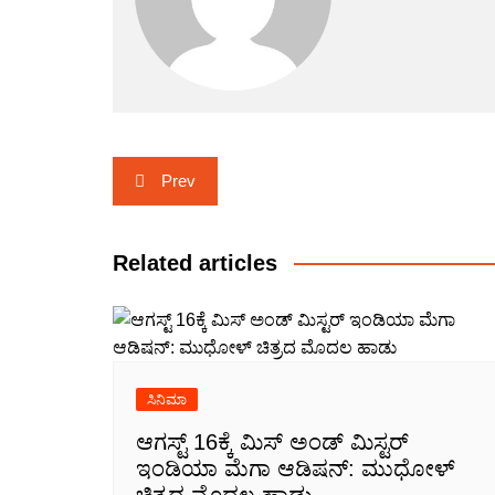
Post
Prev
navigation
Related articles
ಸಿನಿಮಾ
ಆಗಸ್ಟ್ 16ಕ್ಕೆ ಮಿಸ್ ಅಂಡ್ ಮಿಸ್ಟರ್
ಇಂಡಿಯಾ ಮೆಗಾ ಆಡಿಷನ್: ಮುಧೋಳ್