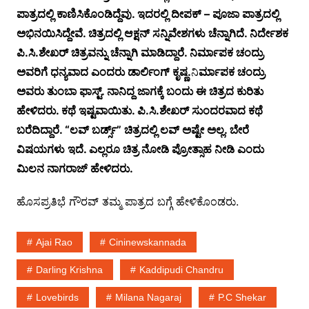
ಪಾತ್ರದಲ್ಲಿ ಕಾಣಿಸಿಕೊಂಡಿದ್ದೆವು. ಇದರಲ್ಲಿ ದೀಪಕ್ – ಪೂಜಾ ಪಾತ್ರದಲ್ಲಿ
ಅಭಿನಯಿಸಿದ್ದೇವೆ. ಚಿತ್ರದಲ್ಲಿ ಆಕ್ಷನ್ ಸನ್ನಿವೇಶಗಳು ಚೆನ್ನಾಗಿದೆ. ನಿರ್ದೇಶಕ
ಪಿ.ಸಿ.ಶೇಖರ್ ಚಿತ್ರವನ್ನು ಚೆನ್ನಾಗಿ ಮಾಡಿದ್ದಾರೆ. ನಿರ್ಮಾಪಕ ಚಂದ್ರು
ಅವರಿಗೆ ಧನ್ಯವಾದ ಎಂದರು ಡಾರ್ಲಿಂಗ್ ಕೃಷ್ಣ.
ನಿ
ರ್ಮಾಪಕ ಚಂದ್ರು
ಅವರು ತುಂಬಾ ಫಾಸ್ಟ್. ನಾನಿದ್ದ ಜಾಗಕ್ಕೆ ಬಂದು ಈ ಚಿತ್ರದ ಕುರಿತು
ಹೇಳಿದರು. ಕಥೆ ಇಷ್ಟವಾಯಿತು. ಪಿ.ಸಿ.ಶೇಖರ್ ಸುಂದರವಾದ ಕಥೆ
ಬರೆದಿದ್ದಾರೆ. “ಲವ್ ಬರ್ಡ್ಸ್” ಚಿತ್ರದಲ್ಲಿ ಲವ್ ಅಷ್ಟೇ ಅಲ್ಲ. ಬೇರೆ
ವಿಷಯಗಳು ಇದೆ. ಎಲ್ಲರೂ ಚಿತ್ರ ನೋಡಿ ಪ್ರೋತ್ಸಾಹ ನೀಡಿ ಎಂದು
ಮಿಲನ ನಾಗರಾಜ್ ಹೇಳಿದರು.
ಹೊಸಪ್ರತಿಭೆ ಗೌರವ್ ತಮ್ಮ ಪಾತ್ರದ ಬಗ್ಗೆ ಹೇಳಿಕೊಂಡರು.
Ajai Rao
Cininewskannada
Darling Krishna
Kaddipudi Chandru
Lovebirds
Milana Nagaraj
P.C Shekar