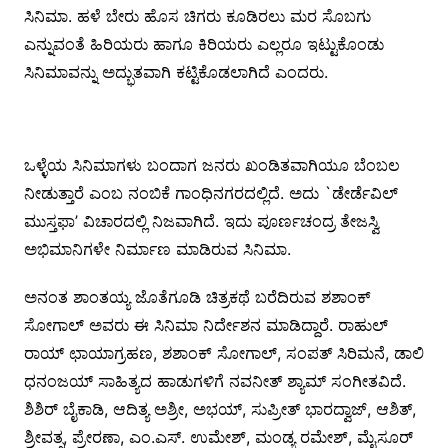
ಸಿನಿಮಾ. ಹಳೆ ಬೇರು ಹೊಸ ಚಿಗರು ಕೂಡಿರಲು ಮರ ಸೊಬಗು
ಎನ್ನುವಂತೆ ಹಿರಿಯರು ಹಾಗೂ ಕಿರಿಯರು ಎಲ್ಲರೂ ಇಟ್ಟುಕೊಂಡು
ಸಿನಿಮಾವನ್ನು ಅದ್ಭುತವಾಗಿ ಕಟ್ಟಿಕೊಡಲಾಗಿದೆ ಎಂದರು.
ಒಳ್ಳೆಯ ಸಿನಿಮಾಗಳು ಬಂದಾಗ ಜನರು ಖಂಡಿತವಾಗಿಯೂ ಬೆಂಬಲ
ನೀಡುತ್ತಾರೆ ಎಂಬ ನಂಬಿಕೆ ಗಾಂಧಿನಗರದಲ್ಲಿದೆ. ಅದು `ಡೇರ್ಡೆವಿಲ್
ಮುಸ್ತಫಾ’ ವಿಚಾರದಲ್ಲಿ ನಿಜವಾಗಿದೆ. ಇದು ಪೂರ್ಣಚಂದ್ರ ತೇಜಸ್ವಿ
ಅಭಿಮಾನಿಗಳೇ ನಿರ್ಮಾಣ ಮಾಡಿರುವ ಸಿನಿಮಾ.
ಅನಂತ ಶಾಂತಯ್ಯ ಜೊತೆಗೂಡಿ ಚಿತ್ರಕಥೆ ಬರೆದಿರುವ ಶಶಾಂಕ್
ಸೋಗಾಲ್ ಅವರು ಈ ಸಿನಿಮಾ ನಿರ್ದೇಶನ ಮಾಡಿದ್ದಾರೆ. ರಾಹುಲ್
ರಾಯ್ ಛಾಯಾಗ್ರಹಣ, ಶಶಾಂಕ್ ಸೋಗಾಲ್, ಸಂಪತ್ ಸಿರಿಮನೆ, ಡಾಲಿ
ಧನಂಜಯ್ ಸಾಹಿತ್ಯದ ಹಾಡುಗಳಿಗೆ ನವನೀತ್ ಶ್ಯಾಮ್ ಸಂಗೀತವಿದೆ.
ಶಿಶಿರ್ ಬೈಕಾಡಿ, ಆದಿತ್ಯ ಅಶ್ರೀ, ಅಭಯ್, ಸುಪ್ರೀತ್ ಭಾರದ್ವಾಜ್, ಆಶಿತ್,
ಶ್ರೀವತ್ಸ, ಪ್ರೇರಣಾ, ಎಂ.ಎಸ್. ಉಮೇಶ್, ಮಂಡ್ಯ ರಮೇಶ್, ಮೈಸೂರ್