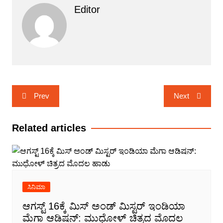
Editor
Post
Prev
Next
navigation
Related articles
ಸಿನಿಮಾ
ಆಗಸ್ಟ್ 16ಕ್ಕೆ ಮಿಸ್ ಅಂಡ್ ಮಿಸ್ಟರ್ ಇಂಡಿಯಾ
ಮೆಗಾ ಆಡಿಷನ್: ಮುಧೋಳ್ ಚಿತ್ರದ ಮೊದಲ