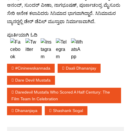
ಆನಂದ್, ಸುಂದರ್ ವೀಣಾ, ನಾಗಭೂಷಣ್, ಪೂರ್ಣಚಂದ್ರ ಮೈಸೂರು
ಸೇರಿ ಅನೇಕ ಕಲಾವಿದರು ಸಿನಿಮಾದ ಭಾಗವಾಗಿದ್ದಾರೆ. ಸಿನಿಮಾಮರ
ಬ್ಯಾನರ್‍ನಲ್ಲಿ ಡೇರ್ ಡೆವಿಲ್ ಮುಸ್ತಾಫಾ ನಿರ್ಮಾಣವಾಗಿದೆ.
ಪೂರ್ತಿಯಾಗಿ ಓದಿ
#cininewskannada
Daali Dhananjay
Dare Devil Mustafa
Daredevil Mustafa Who Scored A Half Century: The
Film Team In Celebration
Dhananjaya
Shashank Sogal