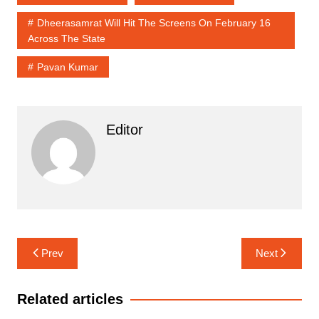
Dheerasamrat Will Hit The Screens On February 16
Across The State
Pavan Kumar
Editor
Post
Prev
Next
navigation
Related articles