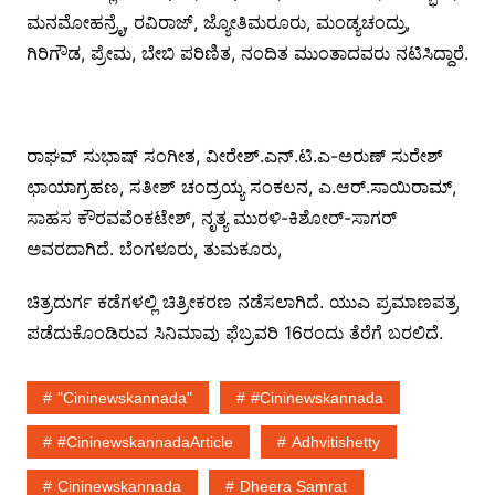
ಮನಮೋಹನ್ರೈ, ರವಿರಾಜ್, ಜ್ಯೋತಿಮರೂರು, ಮಂಡ್ಯಚಂದ್ರು,
ಗಿರಿಗೌಡ, ಪ್ರೇಮ, ಬೇಬಿ ಪರಿಣಿತ, ನಂದಿತ ಮುಂತಾದವರು ನಟಿಸಿದ್ದಾರೆ.
ರಾಘವ್ ಸುಭಾಷ್ ಸಂಗೀತ, ವೀರೇಶ್.ಎನ್.ಟಿ.ಎ-ಅರುಣ್ ಸುರೇಶ್
ಛಾಯಾಗ್ರಹಣ, ಸತೀಶ್ ಚಂದ್ರಯ್ಯ ಸಂಕಲನ, ಎ.ಆರ್.ಸಾಯಿರಾಮ್,
ಸಾಹಸ ಕೌರವವೆಂಕಟೇಶ್, ನೃತ್ಯ ಮುರಳಿ-ಕಿಶೋರ್-ಸಾಗರ್
ಅವರದಾಗಿದೆ. ಬೆಂಗಳೂರು, ತುಮಕೂರು,
ಚಿತ್ರದುರ್ಗ ಕಡೆಗಳಲ್ಲಿ ಚಿತ್ರೀಕರಣ ನಡೆಸಲಾಗಿದೆ. ಯುಎ ಪ್ರಮಾಣಪತ್ರ
ಪಡೆದುಕೊಂಡಿರುವ ಸಿನಿಮಾವು ಫೆಬ್ರವರಿ 16ರಂದು ತೆರೆಗೆ ಬರಲಿದೆ.
"cininewskannada"
#cininewskannada
#cininewskannadaArticle
Adhvitishetty
Cininewskannada
Dheera Samrat