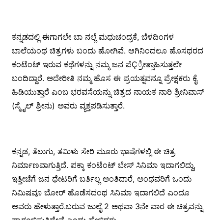
ಕನ್ನಡದಲ್ಲಿ ಈಗಾಗಲೇ ಬಾ ನಲ್ಲೆ ಮಧುಚಂದ್ರಕೆ, ಬೆಳದಿಂಗಳ
ಬಾಲೆಯಂಥ ಚಿತ್ರಗಳು ಬಂದು ಹೋಗಿವೆ. ಆಗಿನಿಂದಲೂ ಹೊಸಥರದ
ಕಂಟೆಂಟ್ ಇರುವ ಕಥೆಗಳನ್ನು ನಮ್ಮ ಜನ ಪೆÇ್ರೀತ್ಸಾಹಿಸುತ್ತಲೇ
ಬಂದಿದ್ದಾರೆ. ಅದೇರೀತಿ ನಮ್ಮ ಹೊಸ ಈ ಪ್ರಯತ್ನವನ್ನೂ ಪ್ರೇಕ್ಷಕರು ಕೈ
ಹಿಡಿಯುತ್ತಾರೆ ಎಂಬ ಭರವಸೆಯನ್ನು ಚಿತ್ರದ ನಾಯಕ ನಾರಿ ಶ್ರೀನಿವಾಸ್
(ಸ್ಮೈಲ್ ಶ್ರೀನು) ಅವರು ವ್ಯಕ್ತಪಡಿಸುತ್ತಾರೆ.
ಕನ್ನಡ, ತೆಲುಗು, ತಮಿಳು ಸೇರಿ ಮೂರು ಭಾಷೆಗಳಲ್ಲಿ ಈ ಚಿತ್ರ
ನಿರ್ಮಾಣವಾಗುತ್ತಿದೆ. ಪಕ್ಕಾ ಕಂಟೆಂಟ್ ಬೇಸ್ ಸಿನಿಮಾ ಇದಾಗಲಿದ್ದು,
ಇತ್ತೀಚೆಗೆ ಜನ ಥೇಟರಿಗೆ ಬರ್ತಿಲ್ಲ ಅಂತಿದಾರೆ, ಅಂಥವರಿಗೆ ಒಂದು
ನಿಮಿಷವೂ ಬೋರ್ ಹೊಡೆಸದಂಥ ಸಿನಿಮಾ ಇದಾಗಲಿದೆ ಎಂದೂ
ಅವರು ಹೇಳುತ್ತಾರೆ.ಬರುವ ಜುಲೈ 2 ಅಥವಾ 3ನೇ ವಾರ ಈ ಚಿತ್ರವನ್ನು