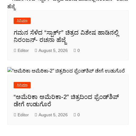
ಸಿನಿಮಾ
ಗಮನ ಸೆಳೆದ “ಸ್ಪಾರ್ಕ್” ಚಿತ್ರದ ವಿಶೇಷ ಹಾಡಿನಲ್ಲಿ
ನಿರಂಜನ್- ರಚನಾ ಹೆಜ್ಜೆ
Editor
August 5, 2026
0
ಸಿನಿಮಾ
“ಅಮೆರಿಕಾ ಅಮೆರಿಕಾ-2” ಚಿತ್ರದಿಂದ ಫ್ರೆಂಡ್‍ಶಿಪ್
ಡೇಗೆ ಉಡುಗೊರೆ
Editor
August 5, 2026
0