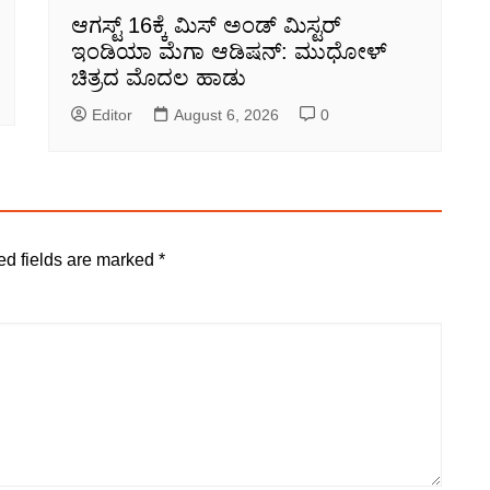
ಆಗಸ್ಟ್ 16ಕ್ಕೆ ಮಿಸ್ ಅಂಡ್ ಮಿಸ್ಟರ್
ಇಂಡಿಯಾ ಮೆಗಾ ಆಡಿಷನ್: ಮುಧೋಳ್
ಚಿತ್ರದ ಮೊದಲ ಹಾಡು
Editor
August 6, 2026
0
ed fields are marked
*