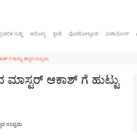
್ರಚಲಿತ ಸುದ್ದಿ
ಆರೋಗ್ಯ
ಕ್ರೀಡೆ
ಫೋಟೋಗ್ಯಾಲರಿ
ವೀಡಿಯೋಸ್
ರಾಜಕೀಯ
್ ಗೆ ಹುಟ್ಟು ಹಬ್ಬದ ಸಂಭ್ರಮ
ಾಸ್ಟರ್ ಆಕಾಶ್ ಗೆ ಹುಟ್ಟು