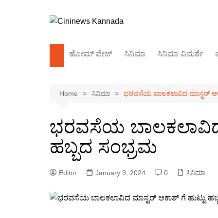
Skip
to
content
ಹೋಮ್‌ ಪೇಜ್
ಸಿನಿಮಾ
ಸಿನಿಮಾ ವಿಮರ್ಶೆ
ಪ
ಕಿರುತೆರೆ
Home
ಸಿನಿಮಾ
ಭರವಸೆಯ ಬಾಲಕಲಾವಿದ ಮಾಸ್ಟರ್ ಆಕಾಶ
ಬಾಲಿವುಡ್
ಸಂದರ್ಶನ
ಭರವಸೆಯ ಬಾಲಕಲಾವಿದ ಮ
ಹಬ್ಬದ ಸಂಭ್ರಮ
Editor
January 9, 2024
0
ಸಿನಿಮಾ