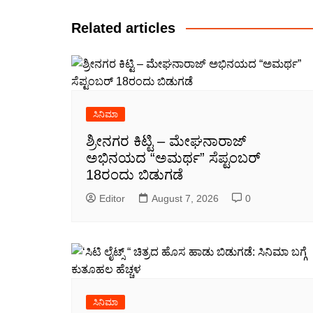
navigation
Related articles
ಸಿನಿಮಾ
ಶ್ರೀನಗರ ಕಿಟ್ಟಿ – ಮೇಘನಾರಾಜ್
ಅಭಿನಯದ “ಅಮರ್ಥ” ಸೆಪ್ಟಂಬರ್
18ರಂದು ಬಿಡುಗಡೆ
Editor
August 7, 2026
0
ಸಿನಿಮಾ