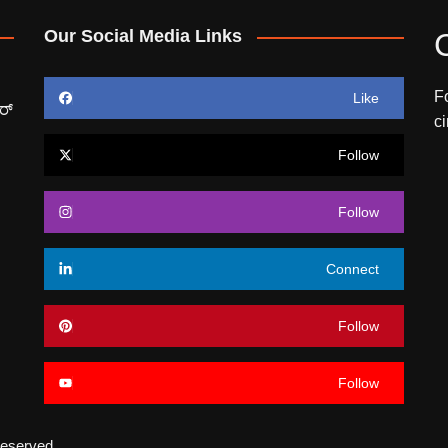
Our Social Media Links
F
Like
ರ್
c
Follow
Follow
Connect
Follow
Follow
eserved.