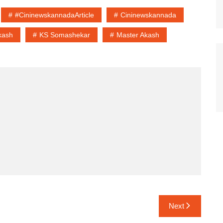
#cininewskannadaArticle
Cininewskannada
Akash
KS Somashekar
Master Akash
Next