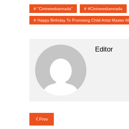
"cininewskannada"
#cininewskannada
Happy Birthday To Promising Child Artist Master 
Editor
Post
Prev