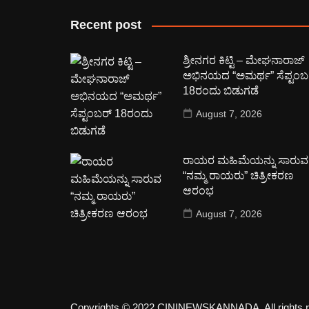
Recent post
ಶ್ರೀನಗರ ಕಿಟ್ಟಿ – ಮೇಘನಾರಾಜ್
ಅಭಿನಯದ “ಅಮರ್ಥ” ಸೆಪ್ಟಂಬ
18ರಂದು ಬಿಡುಗಡೆ
August 7, 2026
ರಾಯರ ಮಹಿಮೆಯನ್ನು ಸಾರುವ
“ನಮ್ಮ ರಾಯರು” ಚಿತ್ರೀಕರಣ
ಆರಂಭ
August 7, 2026
Copyrights © 2022 CININEWSKANNADA. All rights r