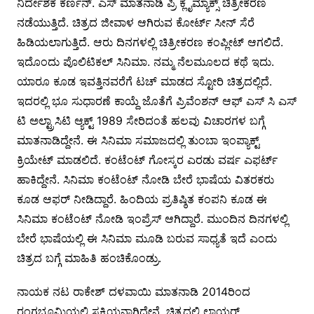
ನಿರ್ದೇಶಕ ಕರ್ಣನ್. ಎಸ್ ಮಾತನಾಡಿ ಪ್ರಿ ಕ್ಲೈಮ್ಯಾಕ್ಸ್ ಚಿತ್ರೀಕರಣ
ನಡೆಯುತ್ತಿದೆ. ಚಿತ್ರದ ಜೀವಾಳ ಆಗಿರುವ ಕೋರ್ಟ್ ಸೀನ್ ಸೆರೆ
ಹಿಡಿಯಲಾಗುತ್ತಿದೆ. ಆರು ದಿನಗಳಲ್ಲಿ ಚಿತ್ರೀಕರಣ ಕಂಪ್ಲೀಟ್ ಆಗಲಿದೆ.
ಇದೊಂದು ಪೊಲಿಟಿಕಲ್ ಸಿನಿಮಾ. ನಮ್ಮ ನೆಲಮೂಲದ ಕಥೆ ಇದು.
ಯಾರೂ ಕೂಡ ಇವತ್ತಿನವರೆಗೆ ಟಚ್ ಮಾಡದ ಸ್ಟೋರಿ ಚಿತ್ರದಲ್ಲಿದೆ.
ಇದರಲ್ಲಿ ಭೂ ಸುಧಾರಣೆ ಕಾಯ್ದೆ ಜೊತೆಗೆ ಪ್ರಿವೆಂಶನ್ ಆಫ್ ಎಸ್ ಸಿ ಎಸ್
ಟಿ ಅಲ್ಟ್ರಾಸಿಟಿ ಆ್ಯಕ್ಟ್ 1989 ಸೇರಿದಂತೆ ಹಲವು ವಿಚಾರಗಳ ಬಗ್ಗೆ
ಮಾತನಾಡಿದ್ದೇನೆ. ಈ ಸಿನಿಮಾ ಸಮಾಜದಲ್ಲಿ ತುಂಬಾ ಇಂಪ್ಯಾಕ್ಟ್
ಕ್ರಿಯೇಟ್ ಮಾಡಲಿದೆ. ಕಂಟೆಂಟ್ ಗೋಸ್ಕರ ಎರಡು ವರ್ಷ ಎಫರ್ಟ್
ಹಾಕಿದ್ದೇನೆ. ಸಿನಿಮಾ ಕಂಟೆಂಟ್ ನೋಡಿ ಬೇರೆ ಭಾಷೆಯ ವಿತರಕರು
ಕೂಡ ಆಫರ್ ನೀಡಿದ್ದಾರೆ. ಹಿಂದಿಯ ಪ್ರತಿಷ್ಠಿತ ಕಂಪನಿ ಕೂಡ ಈ
ಸಿನಿಮಾ ಕಂಟೆಂಟ್ ನೋಡಿ ಇಂಪ್ರೆಸ್ ಆಗಿದ್ದಾರೆ. ಮುಂದಿನ ದಿನಗಳಲ್ಲಿ
ಬೇರೆ ಭಾಷೆಯಲ್ಲಿ ಈ ಸಿನಿಮಾ ಮೂಡಿ ಬರುವ ಸಾಧ್ಯತೆ ಇದೆ ಎಂದು
ಚಿತ್ರದ ಬಗ್ಗೆ ಮಾಹಿತಿ ಹಂಚಿಕೊಂಡ್ರು.
ನಾಯಕ ನಟ ರಾಕೇಶ್ ದಳವಾಯಿ ಮಾತನಾಡಿ 2014ರಿಂದ
ರಂಗಭೂಮಿಯಲ್ಲಿ ಸಕ್ರಿಯನಾಗಿದ್ದೇನೆ. ಚಿತ್ರದಲ್ಲಿ ಲಾಯರ್