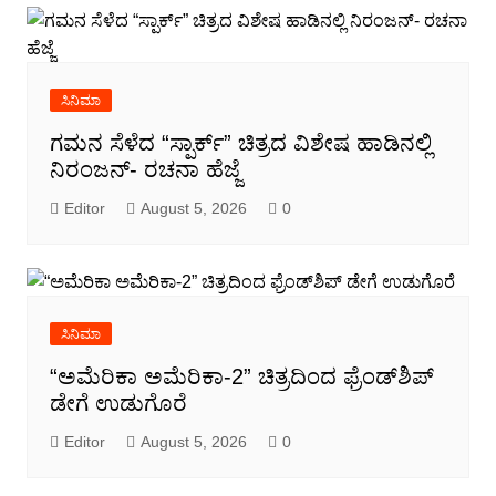
ಸಿನಿಮಾ
ಗಮನ ಸೆಳೆದ “ಸ್ಪಾರ್ಕ್” ಚಿತ್ರದ ವಿಶೇಷ ಹಾಡಿನಲ್ಲಿ
ನಿರಂಜನ್- ರಚನಾ ಹೆಜ್ಜೆ
Editor
August 5, 2026
0
ಸಿನಿಮಾ
“ಅಮೆರಿಕಾ ಅಮೆರಿಕಾ-2” ಚಿತ್ರದಿಂದ ಫ್ರೆಂಡ್‍ಶಿಪ್
ಡೇಗೆ ಉಡುಗೊರೆ
Editor
August 5, 2026
0