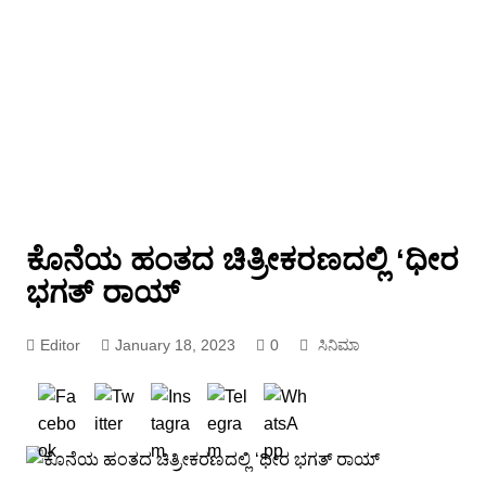
ಕೊನೆಯ ಹಂತದ ಚಿತ್ರೀಕರಣದಲ್ಲಿ ‘ಧೀರ
ಭಗತ್ ರಾಯ್
Editor
January 18, 2023
0
ಸಿನಿಮಾ