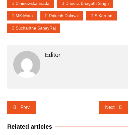
Cininewskannada
Dheera Bhagath Singh
MK Mata
Rakesh Dalavai
S.Karnan
Sucharitha SahayRaj
Editor
Post
Prev
Next
navigation
Related articles