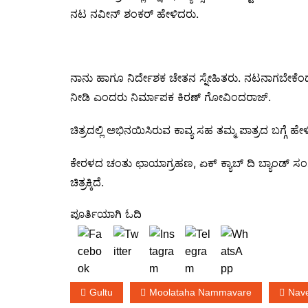
ನಟ ನವೀನ್ ಶಂಕರ್ ಹೇಳಿದರು.
ನಾನು ಹಾಗೂ ನಿರ್ದೇಶಕ ಚೇತನ ಸ್ನೇಹಿತರು. ನಟನಾಗಬೇಕೆಂದು 
ನೀಡಿ ಎಂದರು ನಿರ್ಮಾಪಕ ಕಿರಣ್ ಗೋವಿಂದರಾಜ್.
ಚಿತ್ರದಲ್ಲಿ ಅಭಿನಯಿಸಿರುವ ಕಾವ್ಯ ಸಹ ತಮ್ಮ ಪಾತ್ರದ ಬಗ್ಗೆ ಹ
ಕೇರಳದ ಚಂತು ಛಾಯಾಗ್ರಹಣ, ಏಕ್ ಕ್ಯಾಬ್ ದಿ ಬ್ಯಾಂಡ್ ಸಂ
ಚಿತ್ರಕ್ಕಿದೆ.
ಪೂರ್ತಿಯಾಗಿ ಓದಿ
Gultu
Moolataha Nammavare
Nav