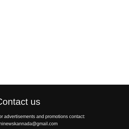
Contact us
or advertisements and promotions contact:
ininewskannada@gmail.com