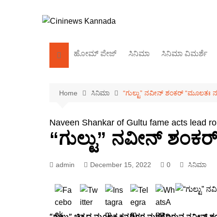
Skip
to
content
ಹೋಮ್‌ ಪೇಜ್
ಸಿನಿಮಾ
ಸಿನಿಮಾ ವಿಮರ್ಶೆ
ಕಿರುತೆರೆ
Home
ಸಿನಿಮಾ
“ಗುಲ್ಟು” ನವೀನ್ ಶಂಕರ್ “ಮೂಲತಃ 
ಬಾಲಿವುಡ್
ಸಂದರ್ಶನ
Naveen Shankar of Gultu fame acts lead r
“ಗುಲ್ಟು” ನವೀನ್ ಶಂಕ
admin
December 15, 2022
0
ಸಿನಿಮಾ
“ಗುಲ್ಟು” ಚಿತ್ರದ ಮೂಲಕ ಕನ್ನಡಿಗರ ಮನಗೆದ್ದಿರುವ ನವೀನ್