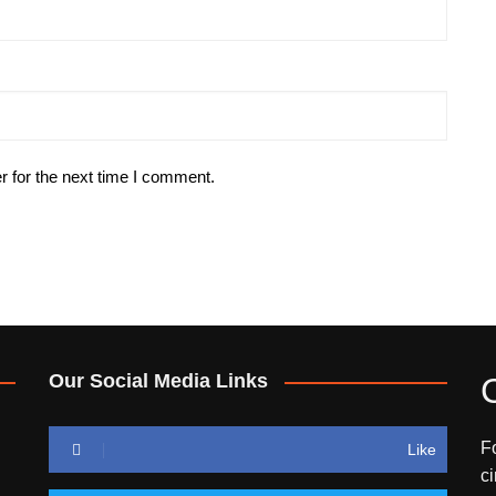
r for the next time I comment.
Our Social Media Links
F
Like
c