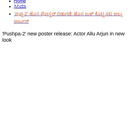
Home
ಸಿನಿಮಾ
‘ಪುಷ್ಪ-2’ ಹೊಸ ಪೋಸ್ಟರ್ ಬಿಡುಗಡೆ: ಹೊಸ ಲುಕ್ ಕೊಟ್ಟ ನಟ ಅಲ್ಲು
ಅರ್ಜುನ್
'Pushpa-2' new poster release: Actor Allu Arjun in new
look