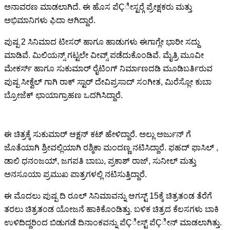
ಅನಾವರಣ ಮಾಡಲಾಗಿದೆ. ಈ ಹೊಸ ಪೆÇೀಸ್ಟರ್‍ಗೆ ಪ್ರೇಕ್ಷಕರು ಮತ್ತು
ಅಭಿಮಾನಿಗಳು ಫಿದಾ ಆಗಿದ್ದಾರೆ.
ಪುಷ್ಪ 2 ಸಿನಿಮಾದ ಟೀಸರ್ ಹಾಗೂ ಹಾಡುಗಳು ಈಗಾಗ್ಲೇ ಭಾರೀ ಸದ್ದು
ಮಾಡಿವೆ. ಮಿಲಿಯನ್ಸ್ ಗಟ್ಟಲೇ ವೀವ್ಸ್ ಪಡೆದುಕೊಂಡಿವೆ. ಮೈತ್ರಿ ಮೂವೀ
ಮೇಕರ್ಸ್ ಹಾಗೂ ಸುಕುಮಾರ್ ರೈಟಿಂಗ್ ನಿರ್ಮಾಣದಡಿ ಮೂಡಿಬರ್ತಿರುವ
ಪುಷ್ಪ ಸೀಕ್ವೆಲ್ ಗಾಗಿ ರಾಕ್ ಸ್ಟಾರ್ ದೇವಿಪ್ರಸಾದ್ ಸಂಗೀತ, ಮಿರೆಸ್ಲೋ ಕುಬಾ
ಬ್ರೋಜೆಕ್ ಛಾಯಾಗ್ರಾಹಣ ಒದಗಿಸಿದ್ದಾರೆ.
ಈ ಚಿತ್ರಕ್ಕೆ ಸುಕುಮಾರ್ ಆಕ್ಷನ್ ಕಟ್ ಹೇಳಿದ್ದಾರೆ. ಅಲ್ಲು ಅರ್ಜುನ್ ಗೆ
ಜೊತೆಯಾಗಿ ಶ್ರೀವಲ್ಲಿಯಾಗಿ ರಶ್ಮಿಕಾ ಮಂದಣ್ಣ ನಟಿಸಿದ್ದಾರೆ. ಫಹದ್ ಫಾಸಿಲ್ ,
ಡಾಲಿ ಧನಂಜಯ್, ಜಗಪತಿ ಬಾಬು, ಪ್ರಕಾಶ್ ರಾಜ್, ಸುನೀಲ್ ಮತ್ತು
ಅನಸೂಯಾ ಪ್ರಮುಖ ಪಾತ್ರಗಳಲ್ಲಿ ನಟಿಸುತ್ತಿದ್ದಾರೆ.
ಈ ಮೊದಲು ಪುಷ್ಪ ದಿ ರೂಲ್ ಸಿನಿಮಾವನ್ನು ಆಗಸ್ಟ್ 15ಕ್ಕೆ ಚಿತ್ರತಂಡ ತೆರೆಗೆ
ತರಲು ಚಿತ್ರತಂಡ ಯೋಜನೆ ಹಾಕಿಕೊಂಡಿತ್ತು. ಬಳಿಕ ಚಿತ್ರದ ಕೆಲಸಗಳು ಬಾಕಿ
ಉಳಿದಿದ್ದರಿಂದ ಬಿಡುಗಡೆ ದಿನಾಂಕವನ್ನು ಪೆÇೀಸ್ಟ್ ಪೆÇೀನ್ ಮಾಡಲಾಗಿತ್ತು.