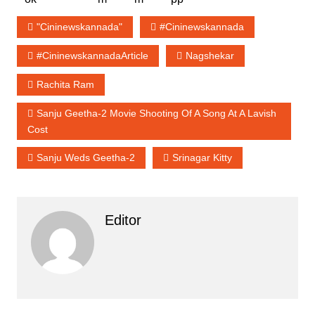
"cininewskannada"
#cininewskannada
#cininewskannadaArticle
Nagshekar
Rachita Ram
Sanju Geetha-2 Movie Shooting Of A Song At A Lavish
Cost
Sanju Weds Geetha-2
Srinagar Kitty
Editor