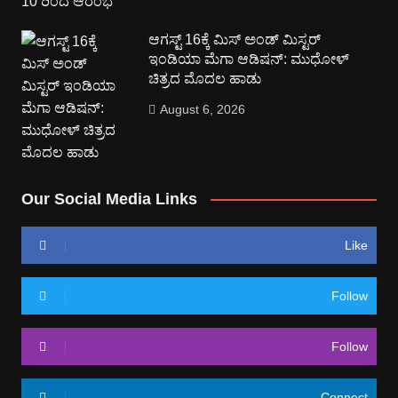
ಆಗಸ್ಟ್ 16ಕ್ಕೆ ಮಿಸ್ ಅಂಡ್ ಮಿಸ್ಟರ್
ಇಂಡಿಯಾ ಮೆಗಾ ಆಡಿಷನ್: ಮುಧೋಳ್
ಚಿತ್ರದ ಮೊದಲ ಹಾಡು
August 6, 2026
Our Social Media Links
Like
Follow
Follow
Connect