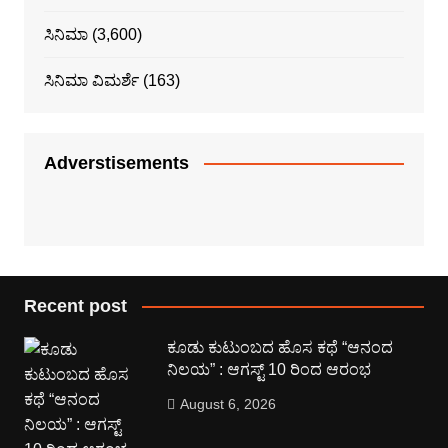
ಸಿನಿಮಾ
(3,600)
ಸಿನಿಮಾ ವಿಮರ್ಶೆ
(163)
Adverstisements
Recent post
ಕೂಡು ಕುಟುಂಬದ ಹೊಸ ಕಥೆ “ಆನಂದ
ನಿಲಯ” : ಆಗಸ್ಟ್ 10 ರಿಂದ ಆರಂಭ
August 6, 2026