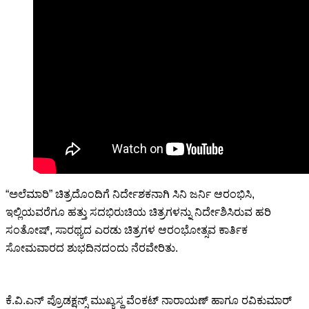
“ಅಲೆಮಾರಿ” ಚಿತ್ರದೊಂದಿಗೆ ನಿರ್ದೇಶಕನಾಗಿ ಸಿನಿ ಜರ್ನಿ ಆರಂಭಿಸಿ,
ಇಲ್ಲಿಯವರೆಗೂ ಹತ್ತು ಸದಭಿರುಚಿಯ ಚಿತ್ರಗಳನ್ನು ನಿರ್ದೇಶಿಸಿರುವ ಹರಿ
ಸಂತೋಷ್, ಸಾರಥ್ಯದ ಎರಡು ಚಿತ್ರಗಳ ಆರಂಭೋತ್ಸವ ಕಾರ್ತಿಕ
ಸೋಮವಾರದ ಶುಭದಿನದಂದು ನೆರವೇರಿತು.
ಕೆ.ವಿ.ಎನ್ ಪ್ರೊಡಕ್ಷನ್ಸ್ ಮುಖ್ಯಸ್ಥ ವೆಂಕಟ್ ನಾರಾಯಣ್ ಹಾಗೂ ರವಿಕುಮಾರ್