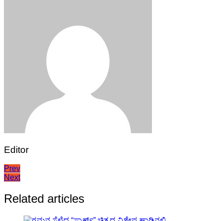
Editor
Post
Prev
Next
navigation
Related articles