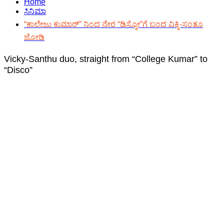
Home
ಸಿನಿಮಾ
“ಕಾಲೇಜು ಕುಮಾರ್” ನಿಂದ ನೇರ “ಡಿಸ್ಕೋ”ಗೆ ಬಂದ ವಿಕ್ಕಿ-ಸಂತೂ
ಜೋಡಿ
Vicky-Santhu duo, straight from “College Kumar” to
“Disco”