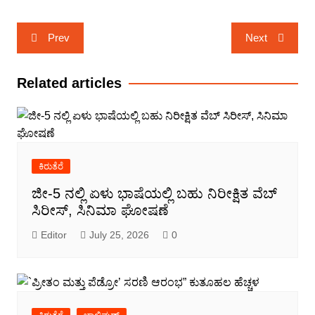
Post
Prev
Next
navigation
Related articles
ಕಿರುತೆರೆ
ಜೀ-5 ನಲ್ಲಿ ಏಳು ಭಾಷೆಯಲ್ಲಿ ಬಹು ನಿರೀಕ್ಷಿತ ವೆಬ್
ಸಿರೀಸ್, ಸಿನಿಮಾ ಘೋಷಣೆ
Editor
July 25, 2026
0