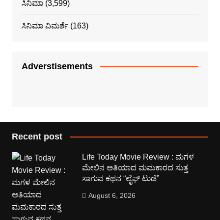
ಸಿನಿಮಾ
(3,599)
ಸಿನಿಮಾ ವಿಮರ್ಶೆ
(163)
Adverstisements
Recent post
Life Today Movie Review : ಮಗಳ
ಮೇಲಿನ ಅತಿಯಾದ ಮಮಕಾರದ ಸುತ್ತ
ಸಾಗುವ ಕಥನ “ಲೈಫ್ ಟುಡೆ”
August 6, 2026