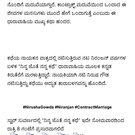
ನೊಂದಿಗೆ ಮದುವೆಯಾಗ್ತಾರೆ. ಕಾಂಟ್ರಾಕ್ಟ್ ಮದುವೆಯಿಂದ ಒಂದಾದ ಈ
ಜೀವಗಳ ಮನಸುಗಳು ಮುಂದೆ ಹೇಗೆ ಒಂದಾಗುತ್ತೆ ಎಂಬುದು ಈ
ಧಾರಾವಾಹಿಯ ಮುಖ್ಯ ಕಥಾ ಹಂದರ.
ಕಥೆಯ ನಾಯಕನ ಪಾತ್ರದಲ್ಲಿ ನಟಿಸುತ್ತಿರುವ ನಟ ನಿರಂಜನ್ ವರ್ಷಗಳ
ಬಳಿಕ “ನಿನ್ನ ಜೊತೆ ನನ್ನ ಕಥೆ” ಧಾರಾವಾಹಿಯ ಮೂಲಕ ಕನ್ನಡ
ಕಿರುತೆರೆಗೆ ಮರಳುತ್ತಿದ್ದಾರೆ. ನಾಯಕಿಯಾಗಿ ನಟಿ ನಿರುಷ ಗೌಡ
ನಟಿಸುತ್ತಿದ್ದು ಕಥೆಯು ಅದ್ಬುತ ತಾರಾಬಳಗವನ್ನು ಹೊಂದಿದೆ.
#NirushaGowda #Niranjan #ContractMarriage
ಸ್ಟಾರ್ ಸುವರ್ಣದಲ್ಲಿ “ನಿನ್ನ ಜೊತೆ ನನ್ನ ಕಥೆ” ಇದೇ ಸೋಮವಾರದಿಂದ
ರಾತ್ರಿ 8 ಗಂಟೆಗೆ ಪ್ರಸಾರವಾಗಲಿದೆ