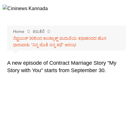
Skip
to
content
Home
ಕಿರುತೆರೆ
ಸೆಪ್ಟಂಬರ್ 30ರಿಂದ ಕಾಂಟ್ರಾಕ್ಟ್ ಮದುವೆಯ ಕಥಾಹಂದದ ಹೊಸ
ಧಾರಾವಾಹಿ “ನಿನ್ನ ಜೊತೆ ನನ್ನ ಕಥೆ” ಆರಂಭ
A new episode of Contract Marriage Story "My
Story with You" starts from September 30.