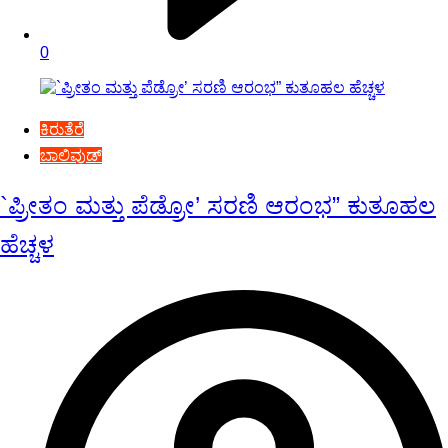
0
ಕಿರುತೆರೆ
ಬಾಲಿವುಡ್
`ಪ್ರೀತಂ ಮತ್ತು ಪೆಡ್ರೋ’ ಸರಣಿ ಆರಂಭ” ಕುತೂಹಲ
ಹೆಚ್ಚಳ