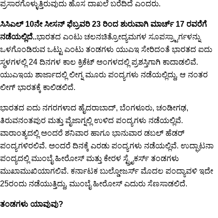
ಪ್ರಸಾರಗೊಳ್ಳುತ್ತಿರುವುದು ಹೊಸ ದಾಖಲೆ ಬರೆದಿದೆ ಎಂದರು.
ಸಿಸಿಎಲ್ 10ನೇ ಸೀಸನ್ ಫೆಬ್ರವರಿ 23 ರಿಂದ ಶುರುವಾಗಿ ಮಾರ್ಚ್ 17 ರವರೆಗೆ
ನಡೆಯಲ್ಲಿದೆ..
ಭಾರತದ ಎಂಟು ಚಲನಚಿತ್ರೋದ್ಯಮಗಳ ಸೂಪಸ್ರ್ಟಾರ್ಗಳನ್ನು
ಒಳಗೊಂಡಿರುವ ಒಟ್ಟು ಎಂಟು ತಂಡಗಳು ಯುಎಇ ಸೇರಿದಂತೆ ಭಾರತದ ಐದು
ಸ್ಥಳಗಳಲ್ಲಿ 24 ದಿನಗಳ ಕಾಲ ಕ್ರಿಕೆಟ್ ಅಂಗಳದಲ್ಲಿ ಪ್ರಶಸ್ತಿಗಾಗಿ ಕಾದಾಡಲಿವೆ.
ಯುಎಇಯ ಶಾರ್ಜಾದಲ್ಲಿ ಲೀಗ್ನ ಮೂರು ಪಂದ್ಯಗಳು ನಡೆಯಲ್ಲಿದ್ದು, ಆ ನಂತರ
ಲೀಗ್ ಭಾರತಕ್ಕೆ ಕಾಲಿಡಲಿದೆ.
ಭಾರತದ ಐದು ನಗರಗಳಾದ ಹೈದರಾಬಾದ್, ಬೆಂಗಳೂರು, ಚಂಡೀಗಢ,
ತಿರುವನಂತಪುರ ಮತ್ತು ವೈಜಾಗ್ನಲ್ಲಿ ಉಳಿದ ಪಂದ್ಯಗಳು ನಡೆಯಲ್ಲಿವೆ.
ವಾರಾಂತ್ಯದಲ್ಲಿ ಅಂದರೆ ಶನಿವಾರ ಹಾಗೂ ಭಾನುವಾರ ಡಬಲ್ ಹೆಡರ್
ಪಂದ್ಯಗಳಿರಲಿವೆ. ಅಂದರೆ ದಿನಕ್ಕೆ ಎರಡು ಪಂದ್ಯಗಳು ನಡೆಯಲ್ಲಿವೆ. ಉದ್ಘಾಟನಾ
ಪಂದ್ಯದಲ್ಲಿ ಮುಂಬೈ ಹೀರೋಸ್ ಮತ್ತು ಕೇರಳ ಸ್ಟ್ರೈಕರ್ಸ್ ತಂಡಗಳು
ಮುಖಾಮುಖಿಯಾಗಲಿವೆ. ಕರ್ನಾಟಕ ಬುಲ್ಡೋಜರ್ಸ್ ಮೊದಲ ಪಂದ್ಯಾವಳಿ ಇದೇ
25ರಂದು ನಡೆಯುತ್ತಿದ್ದು, ಮುಂಬೈ ಹೀರೋಸ್ ಎದುರು ಸೆಣಸಾಡಲಿದೆ.
ತಂಡಗಳು ಯಾವುವು?