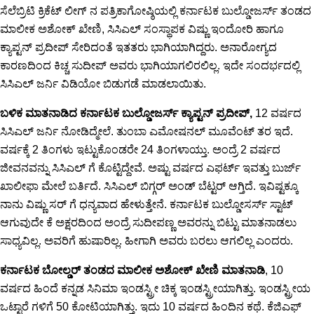
ಸೆಲೆಬ್ರಿಟಿ ಕ್ರಿಕೆಟ್ ಲೀಗ್ ನ ಪತ್ರಿಕಾಗೋಷ್ಠಿಯಲ್ಲಿ ಕರ್ನಾಟಕ ಬುಲ್ಡೋಜರ್ಸ್ ತಂಡದ
ಮಾಲೀಕ ಅಶೋಕ್ ಖೇಣಿ, ಸಿಸಿಎಲ್ ಸಂಸ್ಥಾಪಕ ವಿಷ್ಣು ಇಂದೋರಿ ಹಾಗೂ
ಕ್ಯಾಪ್ಟನ್ ಪ್ರದೀಪ್ ಸೇರಿದಂತೆ ಇತತರು ಭಾಗಿಯಾಗಿದ್ದರು. ಅನಾರೋಗ್ಯದ
ಕಾರಣದಿಂದ ಕಿಚ್ಚ ಸುದೀಪ್ ಅವರು ಭಾಗಿಯಾಗಲಿರಲಿಲ್ಲ. ಇದೇ ಸಂದರ್ಭದಲ್ಲಿ
ಸಿಸಿಎಲ್ ಜರ್ನಿ ವಿಡಿಯೋ ಬಿಡುಗಡೆ ಮಾಡಲಾಯಿತು.
ಬಳಿಕ ಮಾತನಾಡಿದ ಕರ್ನಾಟಕ ಬುಲ್ಡೋಜರ್ಸ್ ಕ್ಯಾಪ್ಟನ್ ಪ್ರದೀಪ್,
12 ವರ್ಷದ
ಸಿಸಿಎಲ್ ಜರ್ನಿ ನೋಡಿದ್ಮೇಲೆ. ತುಂಬಾ ಎಮೋಷನಲ್ ಮೂವೆಂಟ್ ತರ ಇದೆ.
ವರ್ಷಕ್ಕೆ 2 ತಿಂಗಳು ಇಟ್ಟುಕೊಂಡರೇ 24 ತಿಂಗಳಾಯ್ತು. ಅಂದ್ರೆ 2 ವರ್ಷದ
ಜೀವನವನ್ನು ಸಿಸಿಎಲ್ ಗೆ ಕೊಟ್ಟಿದ್ದೇವೆ. ಅಷ್ಟು ವರ್ಷದ ಎಫರ್ಟ್ ಇವತ್ತು ಬುರ್ಜ್
ಖಾಲೀಫಾ ಮೇಲೆ ಬರ್ತಿದೆ. ಸಿಸಿಎಲ್ ಬಿಗ್ಗರ್ ಅಂಡ್ ಬೆಟ್ಟರ್ ಆಗ್ತಿದೆ. ಇವಿಷ್ಟಕ್ಕೂ
ನಾನು ವಿಷ್ಣು ಸರ್ ಗೆ ಧನ್ಯವಾದ ಹೇಳುತ್ತೇನೆ. ಕರ್ನಾಟಕ ಬುಲ್ಡೋಸರ್ಸ್ ಸ್ಟಾಟ್
ಆಗುವುದೇ ಕೆ ಅಕ್ಷರದಿಂದ ಅಂದ್ರೆ ಸುದೀಪಣ್ಣ ಅವರನ್ನು ಬಿಟ್ಟು ಮಾತನಾಡಲು
ಸಾಧ್ಯವಿಲ್ಲ. ಅವರಿಗೆ ಹುಷಾರಿಲ್ಲ. ಹೀಗಾಗಿ ಅವರು ಬರಲು ಆಗಲಿಲ್ಲ ಎಂದರು.
ಕರ್ನಾಟಕ ಬೋಲ್ಡರ್ ತಂಡದ ಮಾಲೀಕ ಅಶೋಕ್ ಖೇಣಿ ಮಾತನಾಡಿ
, 10
ವರ್ಷದ ಹಿಂದೆ ಕನ್ನಡ ಸಿನಿಮಾ ಇಂಡಸ್ಟ್ರೀ ಚಿಕ್ಕ ಇಂಡಸ್ಟ್ರೀಯಾಗಿತ್ತು. ಇಂಡಸ್ಟ್ರೀಯ
ಒಟ್ಟಾರೆ ಗಳಿಗೆ 50 ಕೋಟಿಯಾಗಿತ್ತು. ಇದು 10 ವರ್ಷದ ಹಿಂದಿನ ಕಥೆ. ಕೆಜಿಎಫ್