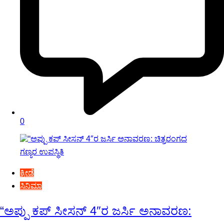
0
ಕ್ರೀಡೆ
ಸಿನಿಮಾ
“ಅಪ್ಪು ಕಪ್ ಸೀಸನ್ 4″ರ ಜರ್ಸಿ ಅನಾವರಣ: