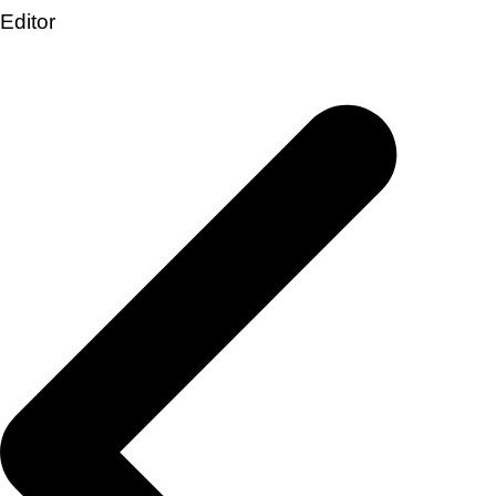
Editor
Post
navigation