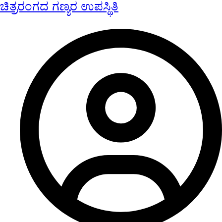
ಚಿತ್ರರಂಗದ ಗಣ್ಯರ ಉಪಸ್ಥಿತಿ