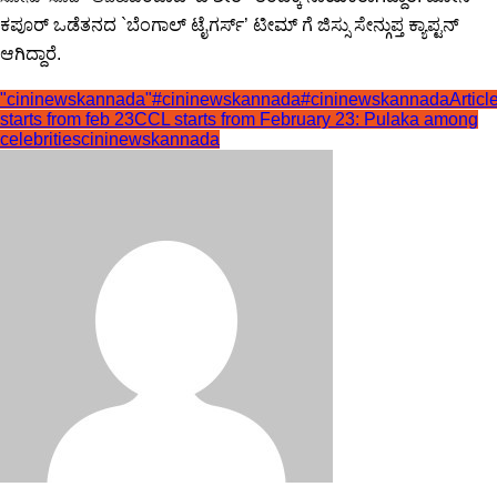
ಕಪೂರ್ ಒಡೆತನದ `ಬೆಂಗಾಲ್ ಟೈಗರ್ಸ್’ ಟೀಮ್ ಗೆ ಜಿಸ್ಸು ಸೇನ್ಗುಪ್ತ ಕ್ಯಾಪ್ಟನ್
ಆಗಿದ್ದಾರೆ.
"cininewskannada"
#cininewskannada
#cininewskannadaArticl
starts from feb 23
CCL starts from February 23: Pulaka among
celebrities
cininewskannada