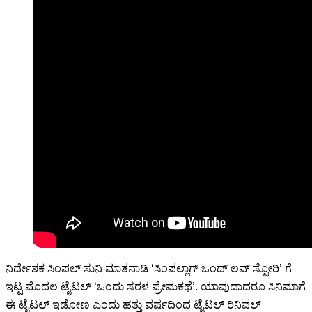
ನಿರ್ದೇಶಕ ಸಿಂಪಲ್ ಸುನಿ ಮಾತನಾಡಿ ‘ಸಿಂಪಲ್ಲಾಗ್ ಒಂದ್ ಲವ್ ಸ್ಟೋರಿ’ ಗೆ
ಇಟ್ಟ ಮೊದಲ ಟೈಟಲ್ ‘ಒಂದು ಸರಳ ಪ್ರೇಮಕಥೆ’. ಯಾವುದಾದರೂ ಸಿನಿಮಾಗೆ
ಈ ಟೈಟಲ್ ಇಡೋಣ ಎಂದು ಹತ್ತು ವರ್ಷದಿಂದ ಟೈಟಲ್ ರಿನಿವಲ್