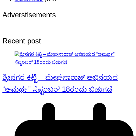
Adverstisements
Recent post
ಶ್ರೀನಗರ ಕಿಟ್ಟಿ – ಮೇಘನಾರಾಜ್ ಅಭಿನಯದ
“ಅಮರ್ಥ” ಸೆಪ್ಟಂಬರ್ 18ರಂದು ಬಿಡುಗಡೆ