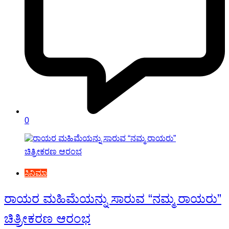
0
ಸಿನಿಮಾ
ರಾಯರ ಮಹಿಮೆಯನ್ನು ಸಾರುವ “ನಮ್ಮ ರಾಯರು”
ಚಿತ್ರೀಕರಣ ಆರಂಭ