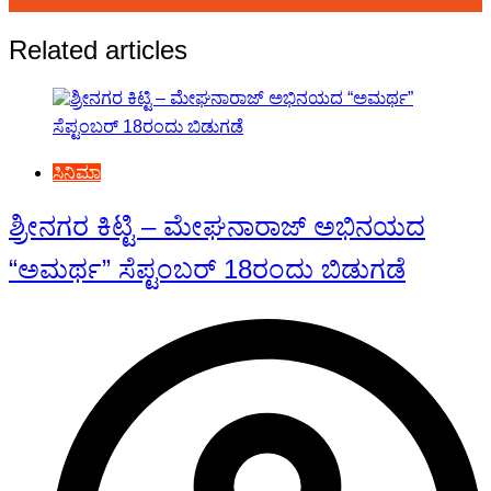
Related articles
ಸಿನಿಮಾ
ಶ್ರೀನಗರ ಕಿಟ್ಟಿ – ಮೇಘನಾರಾಜ್ ಅಭಿನಯದ
“ಅಮರ್ಥ” ಸೆಪ್ಟಂಬರ್ 18ರಂದು ಬಿಡುಗಡೆ