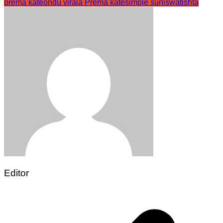
prema kate
ondu virala Prema kate
simple suni
swatishta
Editor
Post
navigation