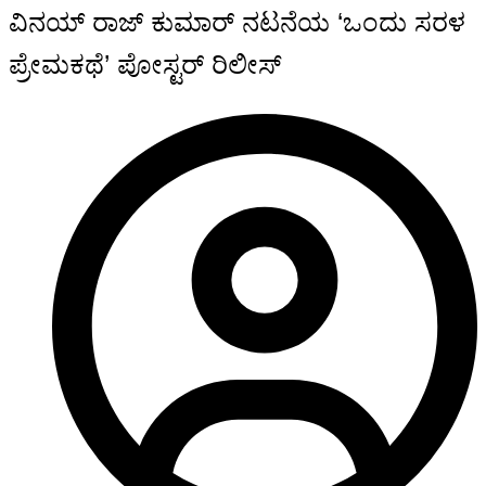
ವಿನಯ್ ರಾಜ್ ಕುಮಾರ್ ನಟನೆಯ ‘ಒಂದು ಸರಳ
ಪ್ರೇಮಕಥೆ’ ಪೋಸ್ಟರ್ ರಿಲೀಸ್