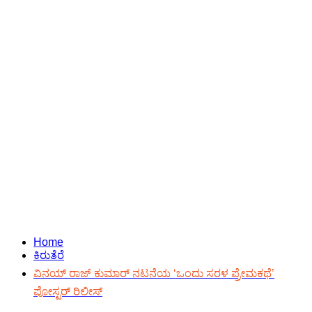
Home
ಕಿರುತೆರೆ
ವಿನಯ್ ರಾಜ್ ಕುಮಾರ್ ನಟನೆಯ ‘ಒಂದು ಸರಳ ಪ್ರೇಮಕಥೆ’
ಪೋಸ್ಟರ್ ರಿಲೀಸ್