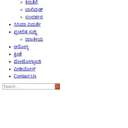
ಕಿರುತೆರೆ
ಬಾಲಿವುಡ್
ಸಂದರ್ಶನ
ಸಿನಿಮಾ ವಿಮರ್ಶೆ
ಪ್ರಚಲಿತ ಸುದ್ದಿ
ರಾಜಕೀಯ
ಆರೋಗ್ಯ
ಕ್ರೀಡೆ
ಫೋಟೋಗ್ಯಾಲರಿ
ವೀಡಿಯೋಸ್
Contact Us