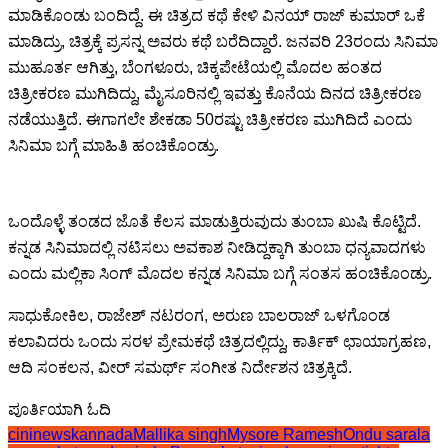
ಮಾಡಿಕೊಂಡು ಬಂದಿದ್ದೆ. ಈ ಚಿತ್ರದ ಕಥೆ ಕೇಳಿ ವಿನಯ್ ರಾಜ್ ಕುಮಾರ್ ಒಕೆ
ಮಾಡಿದ್ರು, ಚಿತ್ರಕ್ಕೆ ಪ್ರಸನ್ನ ಅವರು ಕಥೆ ಬರೆದಿದ್ದಾರೆ. ಜನವರಿ 23ರಂದು ಸಿನಿಮಾ
ಮುಹೂರ್ತ ಆಗಿತ್ತು, ಬೆಂಗಳೂರು, ಚಿಕ್ಕಪೇಟೆಯಲ್ಲಿ ಮೊದಲ ಹಂತದ
ಚಿತ್ರೀಕರಣ ಮುಗಿದಿದ್ದು, ಮೈಸೂರಿನಲ್ಲಿ ಇವತ್ತು ಕೊನೆಯ ದಿನದ ಚಿತ್ರೀಕರಣ
ನಡೆಯುತ್ತಿದೆ. ಈಗಾಗಲೇ ಶೇಕಡಾ 50ರಷ್ಟು ಚಿತ್ರೀಕರಣ ಮುಗಿದಿದೆ ಎಂದು
ಸಿನಿಮಾ ಬಗ್ಗೆ ಮಾಹಿತಿ ಹಂಚಿಕೊಂಡ್ರು.
ಒಂದೊಳ್ಳೆ ತಂಡದ ಜೊತೆ ಕೆಲಸ ಮಾಡುತ್ತಿರುವುದು ತುಂಬಾ ಖುಷಿ ಕೊಟ್ಟಿದೆ.
ಕನ್ನಡ ಸಿನಿಮಾದಲ್ಲಿ ನಟಿಸಲು ಅವಕಾಶ ನೀಡಿದ್ದಕ್ಕಾಗಿ ತುಂಬಾ ಧನ್ಯವಾದಗಳು
ಎಂದು ಮಲ್ಲಿಕಾ ಸಿಂಗ್ ಮೊದಲ ಕನ್ನಡ ಸಿನಿಮಾ ಬಗ್ಗೆ ಸಂತಸ ಹಂಚಿಕೊಂಡ್ರು.
ಸಾಧುಕೋಕಿಲ, ರಾಜೇಶ್ ನಟರಂಗ, ಅರುಣ ಬಾಲರಾಜ್ ಒಳಗೊಂಡ
ಕಲಾವಿದರು ಒಂದು ಸರಳ ಪ್ರೇಮಕಥೆ ಚಿತ್ರದಲ್ಲಿದ್ದು, ಕಾರ್ತಿಕ್ ಛಾಯಾಗ್ರಹಣ,
ಆದಿ ಸಂಕಲನ, ವೀರ್ ಸಮರ್ಥ್ ಸಂಗೀತ ನಿರ್ದೇಶನ ಚಿತ್ರಕ್ಕಿದೆ.
ಪೂರ್ತಿಯಾಗಿ ಓದಿ
cininewskannada
Mallika singh
Mysore Ramesh
Ondu sarala