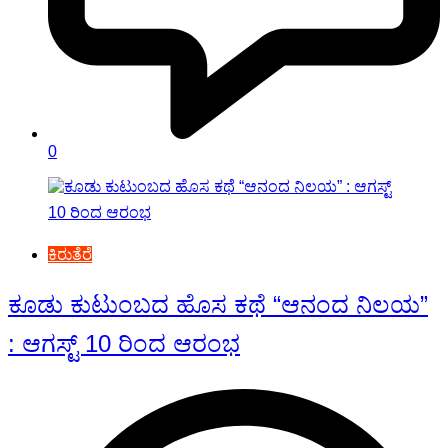
0
ಕಿರುತೆರೆ
ಕೂಡು ಕುಟುಂಬದ ಹೊಸ ಕಥೆ “ಆನಂದ ನಿಲಯ”
: ಆಗಸ್ಟ್ 10 ರಿಂದ ಆರಂಭ