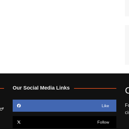
Our Social Media Links
F
Like
ರ್
c
Follow