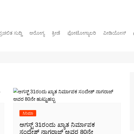
್ರಚಲಿತ ಸುದ್ದಿ
ಆರೋಗ್ಯ
ಕ್ರೀಡೆ
ಫೋಟೋಗ್ಯಾಲರಿ
ವೀಡಿಯೋಸ್
ರಾಜಕೀಯ
ಸಿನಿಮಾ
ಆಗಸ್ಟ್ 31ರಂದು ಖ್ಯಾತ ನಿರ್ಮಾಪಕ
ಸಂದೇಶ್ ನಾಗರಾಜ್ ಅವರ 80ನೇ