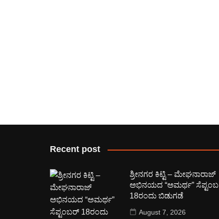
Recent post
ಶ್ರೀನಗರ ಕಿಟ್ಟಿ – ಮೇಘನಾರಾಜ್
ಅಭಿನಯದ “ಅಮರ್ಥ” ಸೆಪ್ಟಂಬ
18ರಂದು ಬಿಡುಗಡೆ
August 7, 2026