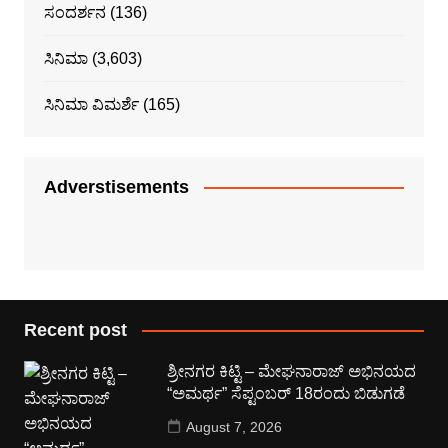
ಸಂದರ್ಶನ
(136)
ಸಿನಿಮಾ
(3,603)
ಸಿನಿಮಾ ವಿಮರ್ಶೆ
(165)
Adverstisements
Recent post
ಶ್ರೀನಗರ ಕಿಟ್ಟಿ – ಮೇಘನಾರಾಜ್ ಅಭಿನಯದ
“ಅಮರ್ಥ” ಸೆಪ್ಟಂಬರ್ 18ರಂದು ಬಿಡುಗಡೆ
August 7, 2026