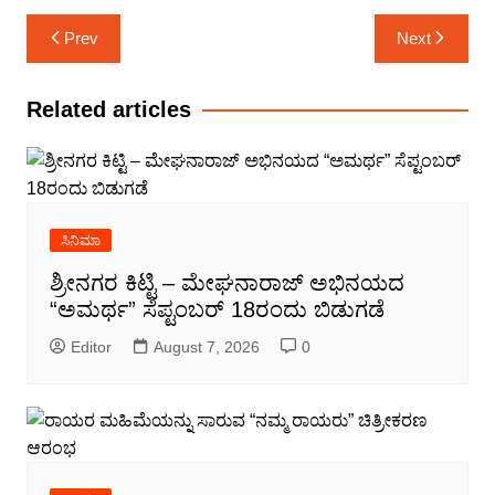
Post
Prev
Next
navigation
Related articles
ಸಿನಿಮಾ
ಶ್ರೀನಗರ ಕಿಟ್ಟಿ – ಮೇಘನಾರಾಜ್ ಅಭಿನಯದ
“ಅಮರ್ಥ” ಸೆಪ್ಟಂಬರ್ 18ರಂದು ಬಿಡುಗಡೆ
Editor
August 7, 2026
0