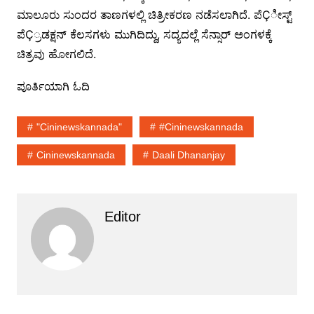
ಮಾಲೂರು ಸುಂದರ ತಾಣಗಳಲ್ಲಿ ಚಿತ್ರೀಕರಣ ನಡೆಸಲಾಗಿದೆ. ಪೆÇೀಸ್ಟ್
ಪೆÇ್ರಡಕ್ಷನ್ ಕೆಲಸಗಳು ಮುಗಿದಿದ್ದು, ಸದ್ಯದಲ್ಲೆ ಸೆನ್ಸಾರ್ ಅಂಗಳಕ್ಕೆ
ಚಿತ್ರವು ಹೋಗಲಿದೆ.
ಪೂರ್ತಿಯಾಗಿ ಓದಿ
"cininewskannada"
#cininewskannada
Cininewskannada
Daali Dhananjay
Editor