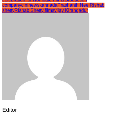
company
cininewskannada
Prashanth Neel
Rishab
shetty
Rishab Shetty films
vijay Kirangadur
Editor
Post