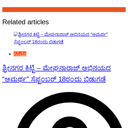
Related articles
ಸಿನಿಮಾ
ಶ್ರೀನಗರ ಕಿಟ್ಟಿ – ಮೇಘನಾರಾಜ್ ಅಭಿನಯದ
“ಅಮರ್ಥ” ಸೆಪ್ಟಂಬರ್ 18ರಂದು ಬಿಡುಗಡೆ