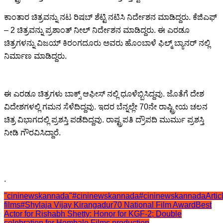
ಕಾಂತಾರ ಚಿತ್ರವನ್ನು ನಟ ರಿಷಬ್ ಶೆಟ್ಟಿ ನಟಿಸಿ ನಿರ್ದೇಶನ ಮಾಡಿದ್ದರು. ಕೆಜಿಎಫ್
– 2 ಚಿತ್ರವನ್ನು ಪ್ರಶಾಂತ್ ನೀಲ್ ನಿರ್ದೇಶನ ಮಾಡಿದ್ದರು. ಈ ಎರಡೂ
ಚಿತ್ರಗಳನ್ನು ವಿಜಯ್ ಕಿರಂಗದೂರು ಅವರು ಹೊಂಬಾಳೆ ಫಿಲ್ಮ್‌ ಬ್ಯಾನರ್ ನಲ್ಲಿ
ನಿರ್ಮಾಣ ಮಾಡಿದ್ದರು.
ಈ ಎರಡೂ ಚಿತ್ರಗಳು ಬಾಕ್ಸ್ ಆಫೀಸ್ ನಲ್ಲಿ ಧೂಳೆಬ್ಬಿಸಿದ್ದವು. ಜೊತೆಗೆ ದೇಶ
ವಿದೇಶಗಳಲ್ಲಿ ಗಮನ‌ ಸೆಳೆದಿದ್ದವು. ಇದರ ಬೆನ್ನಲ್ಲೇ 70ನೇ ರಾಷ್ಟ್ರೀಯ ಚಲನ‌
ಚಿತ್ರ ವಿಭಾಗದಲ್ಲಿ ಪ್ರಶಸ್ತಿ ಪಡೆದಿದ್ದವು. ರಾಷ್ಟ್ರಪತಿ ದ್ರೌಪದಿ ಮುರ್ಮು ಪ್ರಶಸ್ತಿ
ನೀಡಿ ಗೌರವಿಸಿದ್ದಾರೆ.
.
"cininewskannada"
#cininewskannada
#cininewskannadaArtic
films
#Shylaja Vijay Kirangadur
70 National Film Award
Best
Actor for Rishabh Shetty: Honor for KGF-2; Double
celebration for Hombale Films production