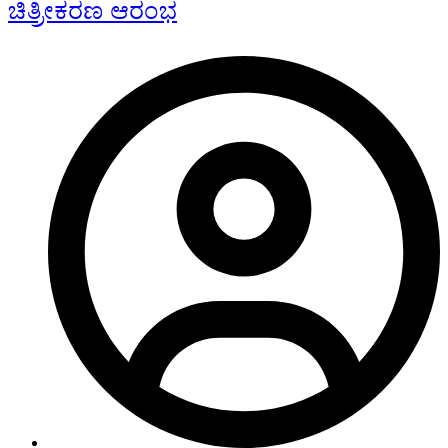
ಚಿತ್ರೀಕರಣ ಆರಂಭ