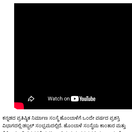
ಕನ್ನಡದ ಪ್ರತಿಷ್ಠಿತ ನಿರ್ಮಾಣ ಸಂಸ್ಥೆ ಹೊಂಬಾಳೆಗೆ ಒಂದೇ ವರ್ಷದ ಪ್ರಶಸ್ತಿ
ವಿಭಾಗದಲ್ಲಿ ಡಬ್ಬಲ್ ಸಂಭ್ರಮದಲ್ಲಿದೆ. ಹೊಂಬಾಳೆ ಸಂಸ್ಥೆಯ ಕಾಂತಾರ ಮತ್ತು