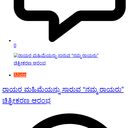
0
ಸಿನಿಮಾ
ರಾಯರ ಮಹಿಮೆಯನ್ನು ಸಾರುವ “ನಮ್ಮ ರಾಯರು”
ಚಿತ್ರೀಕರಣ ಆರಂಭ