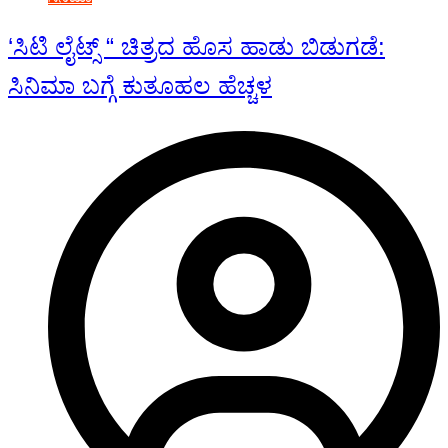
‘ಸಿಟಿ ಲೈಟ್ಸ್ “ ಚಿತ್ರದ ಹೊಸ ಹಾಡು ಬಿಡುಗಡೆ:
ಸಿನಿಮಾ ಬಗ್ಗೆ ಕುತೂಹಲ ಹೆಚ್ಚಳ