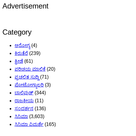
Advertisement
Category
ಆರೋಗ್ಯ
(4)
ಕಿರುತೆರೆ
(239)
ಕ್ರೀಡೆ
(61)
ಪರಿಚಯ ಮಾಲಿಕೆ
(20)
ಪ್ರಚಲಿತ ಸುದ್ದಿ
(71)
ಫೋಟೋಗ್ಯಾಲರಿ
(3)
ಬಾಲಿವುಡ್
(344)
ರಾಜಕೀಯ
(11)
ಸಂದರ್ಶನ
(136)
ಸಿನಿಮಾ
(3,603)
ಸಿನಿಮಾ ವಿಮರ್ಶೆ
(165)