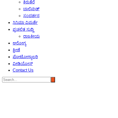
ಕಿರುತೆರೆ
ಬಾಲಿವುಡ್
ಸಂದರ್ಶನ
ಸಿನಿಮಾ ವಿಮರ್ಶೆ
ಪ್ರಚಲಿತ ಸುದ್ದಿ
ರಾಜಕೀಯ
ಆರೋಗ್ಯ
ಕ್ರೀಡೆ
ಫೋಟೋಗ್ಯಾಲರಿ
ವೀಡಿಯೋಸ್
Contact Us