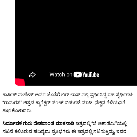
ಕಾರ್ತಿಕ್ ಮಹೇಶ್ ಅವರ ಜೊತೆಗೆ ಬಿಗ್ ಬಾಸ್ ನಲ್ಲಿ ಸ್ಪರ್ಧಿಸಿದ್ದ ಸಹ ಸ್ಪರ್ಧಿಗಳು
“ರಾಮರಸ” ಚಿತ್ರದ ಕ್ಯಾರೆಕ್ಟರ್ ಪಂಚ್ ಬಿಡುಗಡೆ ಮಾಡಿ, ನೆಚ್ಚಿನ ಗೆಳೆಯನಿಗೆ
ಶುಭ ಕೋರಿದರು.
ನಿರ್ಮಾಪಕ ಗುರು ದೇಶಪಾಂಡೆ ಮಾತನಾಡಿ
ಚಿತ್ರದಲ್ಲಿ “ಜಿ ಅಕಾಡೆಮಿ”ಯಲ್ಲಿ
ನಟನೆ ಕಲಿತಿರುವ ಹದಿನೈದು ಪ್ರತಿಭೆಗಳು ಈ ಚಿತ್ರದಲ್ಲಿ ನಟಿಸುತ್ತಿದ್ದು, ಇವರ