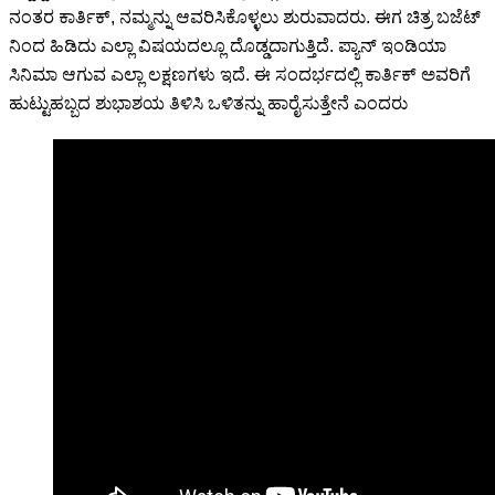
ನಂತರ ಕಾರ್ತಿಕ್, ನಮ್ಮನ್ನು ಆವರಿಸಿಕೊಳ್ಳಲು ಶುರುವಾದರು. ಈಗ ಚಿತ್ರ ಬಜೆಟ್
ನಿಂದ ಹಿಡಿದು ಎಲ್ಲಾ ವಿಷಯದಲ್ಲೂ ದೊಡ್ಡದಾಗುತ್ತಿದೆ. ಪ್ಯಾನ್ ಇಂಡಿಯಾ
ಸಿನಿಮಾ ಆಗುವ ಎಲ್ಲಾ ಲಕ್ಷಣಗಳು ಇದೆ. ಈ ಸಂದರ್ಭದಲ್ಲಿ ಕಾರ್ತಿಕ್ ಅವರಿಗೆ
ಹುಟ್ಟುಹಬ್ಬದ ಶುಭಾಶಯ ತಿಳಿಸಿ ಒಳಿತನ್ನು ಹಾರೈಸುತ್ತೇನೆ ಎಂದರು