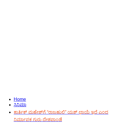
Home
ಸಿನಿಮಾ
ಕಾರ್ತಿಕ್ ಮಹೇಶ್‍ಗೆ “ರಾಜಹುಲಿ” ಯಶ್ ಛಾಯೆ ಇದೆ ಎಂದ
ನಿರ್ಮಾಪಕ ಗುರು ದೇಶಪಾಂಡೆ