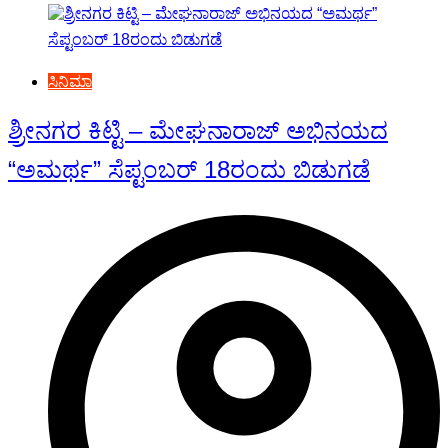
ಸಿನಿಮಾ
ಶ್ರೀನಗರ ಕಿಟ್ಟಿ – ಮೇಘನಾರಾಜ್ ಅಭಿನಯದ
“ಅಮರ್ಥ” ಸೆಪ್ಟಂಬರ್ 18ರಂದು ಬಿಡುಗಡೆ