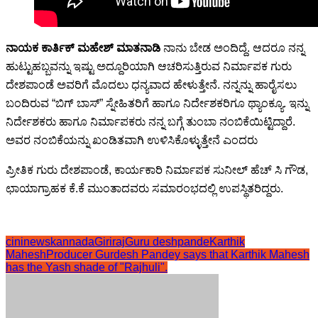
ನಾಯಕ ಕಾರ್ತಿಕ್ ಮಹೇಶ್ ಮಾತನಾಡಿ
ನಾನು ಬೇಡ ಅಂದಿದ್ದೆ. ಆದರೂ ನನ್ನ
ಹುಟ್ಟುಹಬ್ಬವನ್ನು ಇಷ್ಟು ಅದ್ದೂರಿಯಾಗಿ ಆಚರಿಸುತ್ತಿರುವ ನಿರ್ಮಾಪಕ ಗುರು
ದೇಶಪಾಂಡೆ ಅವರಿಗೆ ಮೊದಲು ಧನ್ಯವಾದ ಹೇಳುತ್ತೇನೆ. ನನ್ನನ್ನು ಹಾರೈಸಲು
ಬಂದಿರುವ “ಬಿಗ್ ಬಾಸ್” ಸ್ನೇಹಿತರಿಗೆ ಹಾಗೂ ನಿರ್ದೇಶಕರಿಗೂ ಥ್ಯಾಂಕ್ಯೂ. ಇನ್ನು
ನಿರ್ದೇಶಕರು ಹಾಗೂ ನಿರ್ಮಾಪಕರು ನನ್ನ ಬಗ್ಗೆ ತುಂಬಾ ನಂಬಿಕೆಯಿಟ್ಟಿದ್ದಾರೆ.
ಅವರ ನಂಬಿಕೆಯನ್ನು ಖಂಡಿತವಾಗಿ ಉಳಿಸಿಕೊಳ್ಳುತ್ತೇನೆ ಎಂದರು
ಪ್ರೀತಿಕ ಗುರು ದೇಶಪಾಂಡೆ, ಕಾರ್ಯಕಾರಿ ನಿರ್ಮಾಪಕ ಸುನೀಲ್ ಹೆಚ್ ಸಿ ಗೌಡ,
ಛಾಯಾಗ್ರಾಹಕ ಕೆ.ಕೆ ಮುಂತಾದವರು ಸಮಾರಂಭದಲ್ಲಿ ಉಪಸ್ಥಿತರಿದ್ದರು.
cininewskannada
Giriraj
Guru deshpande
Karthik
Mahesh
Producer Gurdesh Pandey says that Karthik Mahesh
has the Yash shade of "Rajhuli".