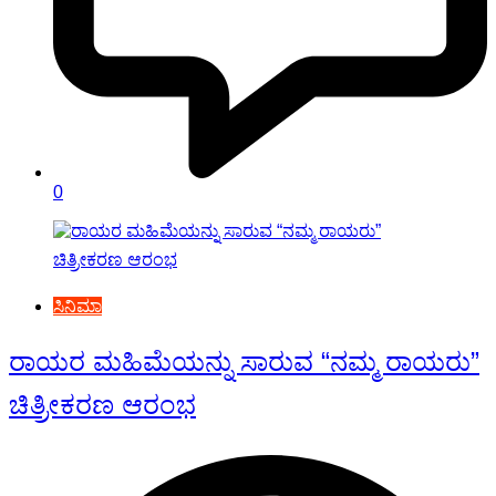
0
ಸಿನಿಮಾ
ರಾಯರ ಮಹಿಮೆಯನ್ನು ಸಾರುವ “ನಮ್ಮ ರಾಯರು”
ಚಿತ್ರೀಕರಣ ಆರಂಭ