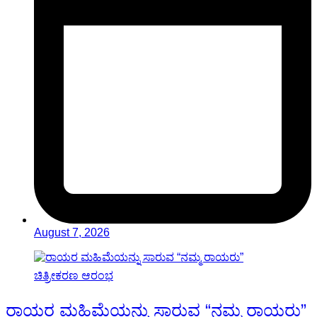
August 7, 2026
ರಾಯರ ಮಹಿಮೆಯನ್ನು ಸಾರುವ “ನಮ್ಮ ರಾಯರು”