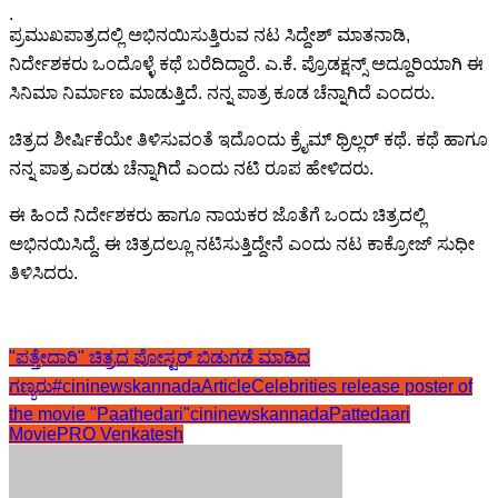
.
ಪ್ರಮುಖಪಾತ್ರದಲ್ಲಿ ಅಭಿನಯಿಸುತ್ತಿರುವ ನಟ ಸಿದ್ದೇಶ್ ಮಾತನಾಡಿ,
ನಿರ್ದೇಶಕರು ಒಂದೊಳ್ಳೆ ಕಥೆ ಬರೆದಿದ್ದಾರೆ. ಎ.ಕೆ. ಪ್ರೊಡಕ್ಷನ್ಸ್ ಅದ್ದೂರಿಯಾಗಿ ಈ
ಸಿನಿಮಾ ನಿರ್ಮಾಣ ಮಾಡುತ್ತಿದೆ. ನನ್ನ ಪಾತ್ರ ಕೂಡ ಚೆನ್ನಾಗಿದೆ ಎಂದರು.
ಚಿತ್ರದ ಶೀರ್ಷಿಕೆಯೇ ತಿಳಿಸುವಂತೆ ಇದೊಂದು ಕ್ರೈಮ್ ಥ್ರಿಲ್ಲರ್ ಕಥೆ. ಕಥೆ ಹಾಗೂ
ನನ್ನ ಪಾತ್ರ ಎರಡು ಚೆನ್ನಾಗಿದೆ ಎಂದು ನಟಿ ರೂಪ ಹೇಳಿದರು.
ಈ ಹಿಂದೆ ನಿರ್ದೇಶಕರು ಹಾಗೂ ನಾಯಕರ ಜೊತೆಗೆ ಒಂದು ಚಿತ್ರದಲ್ಲಿ
ಅಭಿನಯಿಸಿದ್ದೆ. ಈ ಚಿತ್ರದಲ್ಲೂ ನಟಿಸುತ್ತಿದ್ದೇನೆ ಎಂದು ನಟ ಕಾಕ್ರೋಜ್ ಸುಧೀ
ತಿಳಿಸಿದರು.
"ಪತ್ತೇದಾರಿ" ಚಿತ್ರದ ಪೋಸ್ಟರ್ ಬಿಡುಗಡೆ ಮಾಡಿದ
ಗಣ್ಯರು
#cininewskannadaArticle
Celebrities release poster of
the movie "Paathedari"
cininewskannada
Pattedaari
Movie
PRO Venkatesh