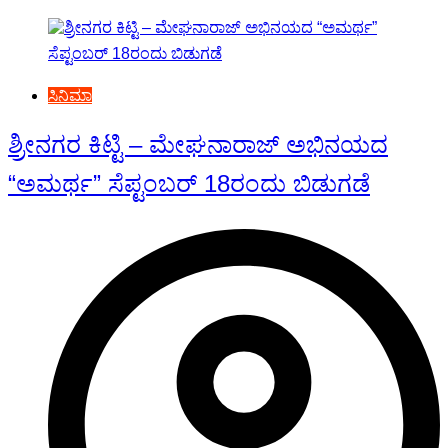
ಸಿನಿಮಾ
ಶ್ರೀನಗರ ಕಿಟ್ಟಿ – ಮೇಘನಾರಾಜ್ ಅಭಿನಯದ
“ಅಮರ್ಥ” ಸೆಪ್ಟಂಬರ್ 18ರಂದು ಬಿಡುಗಡೆ