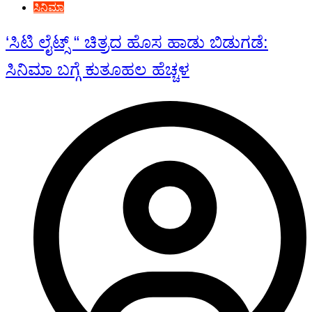
ಸಿನಿಮಾ
‘ಸಿಟಿ ಲೈಟ್ಸ್ “ ಚಿತ್ರದ ಹೊಸ ಹಾಡು ಬಿಡುಗಡೆ:
ಸಿನಿಮಾ ಬಗ್ಗೆ ಕುತೂಹಲ ಹೆಚ್ಚಳ